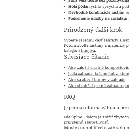
Príliš veľa teórie bez pozorovania
Holá pôda:
rýchlo vysychá a podp
Nevhodné kombinácie rastlín:
be
Podcenenie údržby na začiatku:
Prirodzený ďalší krok
Vyberte si jednu časť záhrady a nap
Potom zvoľte rastliny a materiály
kategórii
hnojivá
.
Súvisiace čítanie
Ako založiť vlastné kompostovi
Jedlá záhrada: krásne farby, ktor
Ako sa zbaviť buriny v záhrade
Ako si udržať peknú záhradu po
FAQ
Je permakultúrna záhrada bez
Nie úplne. Cieľom je znížiť zbytoč
pravidelnú starostlivosť.
Musím prerobiť celú záhradu 