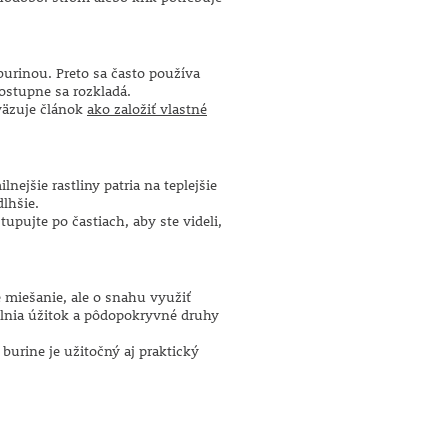
 burinou. Preto sa často používa
ostupne sa rozkladá.
dväzuje článok
ako založiť vlastné
ejšie rastliny patria na teplejšie
dlhšie.
pujte po častiach, aby ste videli,
 miešanie, ale o snahu využiť
oplnia úžitok a pôdopokryvné druhy
i burine je užitočný aj praktický