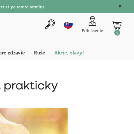
ať až po tomto termíne.
Prihlásenie
0
pre zdravie
Ruže
Akcie, zľavy!
 prakticky