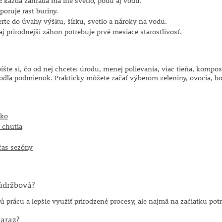
:
každá záhrada má iné svetlo, pôdu aj vodu.
oruje rast buriny.
rte do úvahy výšku, šírku, svetlo a nároky na vodu.
aj prírodnejší záhon potrebuje prvé mesiace starostlivosť.
íšte si, čo od nej chcete: úrodu, menej polievania, viac tieňa, kompo
 podľa podmienok. Prakticky môžete začať výberom
zeleniny
,
ovocia
,
bo
sko
é chutia
čas sezóny
údržbová?
nú prácu a lepšie využiť prirodzené procesy, ale najmä na začiatku pot
naraz?