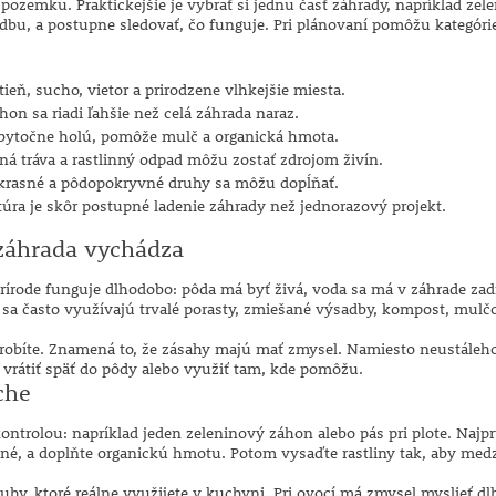
ozemku. Praktickejšie je vybrať si jednu časť záhrady, napríklad zel
bu, a postupne sledovať, čo funguje. Pri plánovaní pomôžu kategór
tieň, sucho, vietor a prirodzene vlhkejšie miesta.
on sa riadi ľahšie než celá záhrada naraz.
bytočne holú, pomôže mulč a organická hmota.
ená tráva a rastlinný odpad môžu zostať zdrojom živín.
krasné a pôdopokryvné druhy sa môžu dopĺňať.
ra je skôr postupné ladenie záhrady než jednorazový projekt.
záhrada vychádza
rírode funguje dlhodobo: pôda má byť živá, voda sa má v záhrade zadr
to sa často využívajú trvalé porasty, zmiešané výsadby, kompost, mul
erobíte. Znamená to, že zásahy majú mať zmysel. Namiesto neustáleh
 vrátiť späť do pôdy alebo využiť tam, kde pomôžu.
che
kontrolou: napríklad jeden zeleninový záhon alebo pás pri plote. Najp
ebné, a doplňte organickú hmotu. Potom vysaďte rastliny tak, aby med
ruhy, ktoré reálne využijete v kuchyni. Pri ovocí má zmysel myslieť d