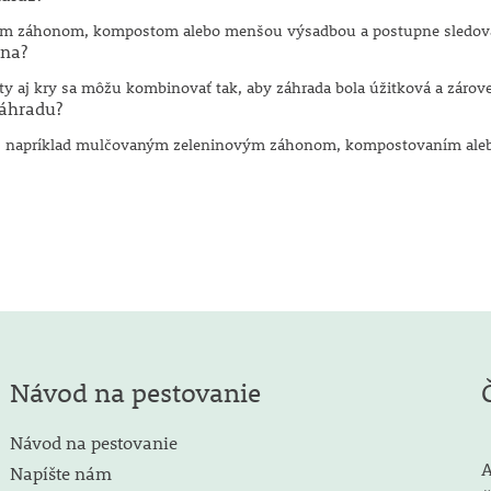
dným záhonom, kompostom alebo menšou výsadbou a postupne sledova
ina?
ety aj kry sa môžu kombinovať tak, aby záhrada bola úžitková a zárove
záhradu?
m: napríklad mulčovaným zeleninovým záhonom, kompostovaním aleb
Návod na pestovanie
Návod na pestovanie
A
Napíšte nám