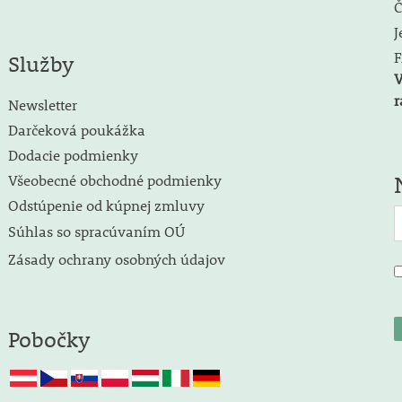
Č
J
F
Služby
V
r
Newsletter
Darčeková poukážka
Dodacie podmienky
Všeobecné obchodné podmienky
Odstúpenie od kúpnej zmluvy
Súhlas so spracúvaním OÚ
Zásady ochrany osobných údajov
Pobočky