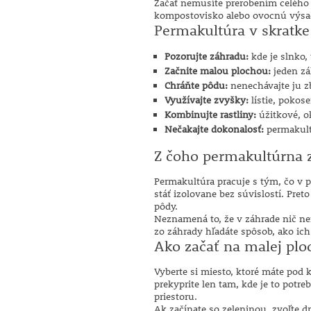
Začať nemusíte prerobením celého p
kompostovisko alebo ovocnú výsad
Permakultúra v skratke
Pozorujte záhradu:
kde je slnko, 
Začnite malou plochou:
jeden záh
Chráňte pôdu:
nenechávajte ju z
Využívajte zvyšky:
lístie, pokos
Kombinujte rastliny:
úžitkové, o
Nečakajte dokonalosť:
permakultú
Z čoho permakultúrna 
Permakultúra pracuje s tým, čo v p
stáť izolovane bez súvislostí. Pre
pôdy.
Neznamená to, že v záhrade nič n
zo záhrady hľadáte spôsob, ako ich
Ako začať na malej plo
Vyberte si miesto, ktoré máte pod 
prekyprite len tam, kde je to potr
priestoru.
Ak začínate so zeleninou, zvoľte d