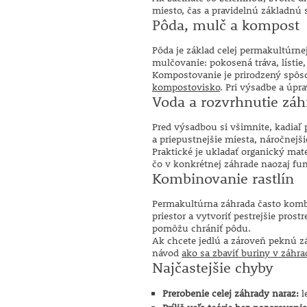
miesto, čas a pravidelnú základnú 
Pôda, mulč a kompost
Pôda je základ celej permakultúrnej
mulčovanie: pokosená tráva, lístie
Kompostovanie je prirodzený spôso
kompostovisko
. Pri výsadbe a úp
Voda a rozvrhnutie záh
Pred výsadbou si všimnite, kadiaľ p
a priepustnejšie miesta, náročnejši
Praktické je ukladať organický mat
čo v konkrétnej záhrade naozaj fun
Kombinovanie rastlín
Permakultúrna záhrada často kombi
priestor a vytvoriť pestrejšie pro
pomôžu chrániť pôdu.
Ak chcete jedlú a zároveň peknú 
návod
ako sa zbaviť buriny v záhra
Najčastejšie chyby
Prerobenie celej záhrady naraz:
l