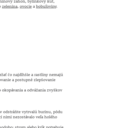
eninový záhon, bylinkový kút,
ie
zelenina
,
ovocie
a
bobuľoviny
.
žať čo najdlhšie a rastliny nemajú
čovanie a postupné zlepšovanie
o okopávania a odvážania zvyškov
rv odstráňte vytrvalú burinu, pôdu
zi nimi nezostávalo veľa holého
lhodobo: strom alebo krík potrebuje