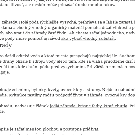
starostlivosť, ale neskôr môže prinášať úrodu mnoho rokov.
 záhrady. Holá pôda rýchlejšie vysychá, prehrieva sa a ľahšie zarastá
, slama alebo iný vhodný organický materiál pomáha držať vlhkosť a p
b, ako vrátiť do záhrady časť živín. Ak chcete začať jednoducho, na
rave pôdy môže pomôcť aj návod
ako vybrať vhodný substrát
.
rady
o daždi odteká voda a ktoré miesta presychajú najrýchlejšie. Suchomiln
e druhy bližšie k zdroju vody alebo tam, kde sa vlaha prirodzene drží 
eriál tam, kde chráni pôdu pred vysychaním. Pri väčších zmenách postu
guje.
nuje zeleninu, bylinky, kvety, ovocné kry a stromy. Nejde o náhodné
stredie. Kvitnúce rastliny môžu podporiť život v záhrade, ovocné kry d
záhradu, nadväzuje článok
jedlá záhrada: krásne farby, ktoré chutia
. Pr
de
.
epšie je začať menšou plochou a postupne pridávať.