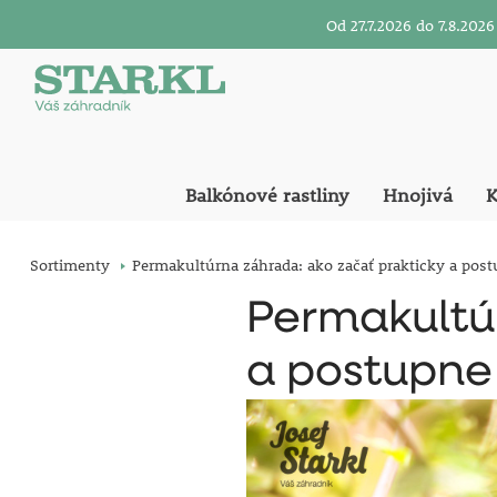
Od 27.7.2026 do 7.8.20
Balkónové rastliny
Hnojivá
K
Sortimenty
Permakultúrna záhrada: ako začať prakticky a pos
Permakultú
a postupne