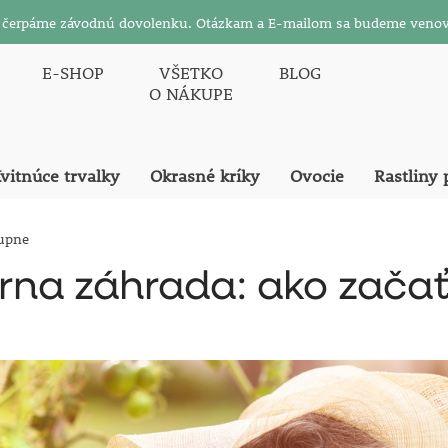
26 čerpáme závodnú dovolenku. Otázkam a E-mailom sa budeme venov
E-SHOP
VŠETKO
BLOG
O NÁKUPE
vitnúce trvalky
Okrasné kríky
Ovocie
Rastliny 
tupne
rna záhrada: ako začať