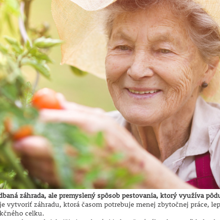
dbaná záhrada, ale premyslený spôsob pestovania, ktorý využíva pôdu,
e vytvoriť záhradu, ktorá časom potrebuje menej zbytočnej práce, lep
nkčného celku.