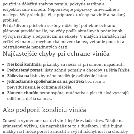
použití je dôležitý správny termín, pokrytie rastliny a
rešpektovanie návodu. Nepoužívajte prípravky univerzálne a
naslepo. Vždy sledujte, či je prípravok určený na vinič a na daný
problém.
Pri daždivom priebehu sezóny môže byť potrebné ochranu
plánovať pravidelnejšie, no vždy podľa aktuálnych podmienok,
vývoja rastliny a odporúčaní na etikete. V malých záhradách má
veľký význam aj mechanická prevencia: rez, vetranie porastu a
odstraňovanie napadnutých častí.
Najčastejšie chyby pri ochrane viniča
Neskorá kontrola:
príznaky sa riešia až pri silnom napadnutí.
Prehustený porast:
listy schnú pomaly a choroby sa šíria ľahšie.
Zálievka na list:
zbytočne predlžuje ovlhčenie listov.
Jednostranné spoliehanie sa na postrek:
bez rezu a
prevzdušnenia je ochrana slabšia.
Zámene chorôb:
peronospóra, múčnatka a pleseň sivá vyzerajú
odlišne a riešia sa inak.
Ako podporiť kondíciu viniča
Zdravší a vyrovnane rastúci vinič lepšie zvláda stres. Dbajte na
primeranú výživu, ale nepreháňajte to s dusíkom. Príliš bujný
mäkký rast môže porast zahustiť a zvýšiť náchylnosť na choroby.