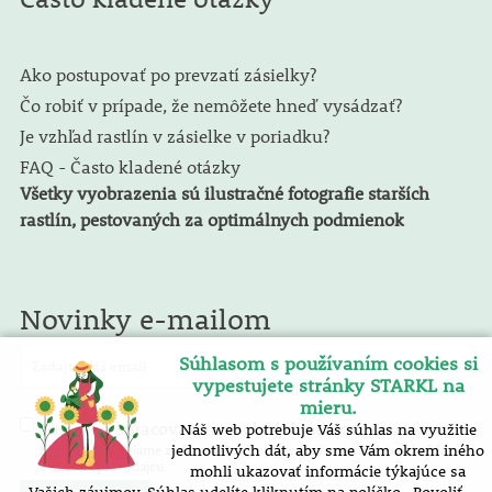
Ako postupovať po prevzatí zásielky?
Čo robiť v prípade, že nemôžete hneď vysádzať?
Je vzhľad rastlín v zásielke v poriadku?
FAQ - Často kladené otázky
Všetky vyobrazenia sú ilustračné fotografie starších
rastlín, pestovaných za optimálnych podmienok
Novinky e-mailom
Súhlasom s používaním cookies si
vypestujete stránky STARKL na
mieru.
spracovaním osobných údajov
Náš web potrebuje Váš súhlas na využitie
Súhlasím so
. E-mailový
spravodaj zasielame zadarmo. Pokyny pre zrušenie nájdete v každom
jednotlivých dát, aby sme Vám okrem iného
e-mailu spravodajcu.
mohli ukazovať informácie týkajúce sa