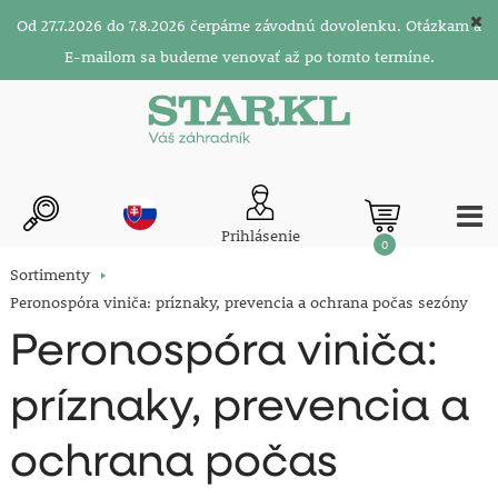
Od 27.7.2026 do 7.8.2026 čerpáme závodnú dovolenku. Otázkam a
E-mailom sa budeme venovať až po tomto termíne.
Prihlásenie
0
Sortimenty
Peronospóra viniča: príznaky, prevencia a ochrana počas sezóny
Peronospóra viniča:
príznaky, prevencia a
ochrana počas