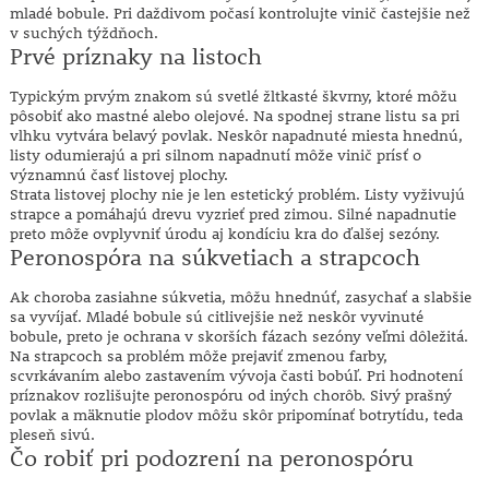
mladé bobule. Pri daždivom počasí kontrolujte vinič častejšie než
v suchých týždňoch.
Prvé príznaky na listoch
Typickým prvým znakom sú svetlé žltkasté škvrny, ktoré môžu
pôsobiť ako mastné alebo olejové. Na spodnej strane listu sa pri
vlhku vytvára belavý povlak. Neskôr napadnuté miesta hnednú,
listy odumierajú a pri silnom napadnutí môže vinič prísť o
významnú časť listovej plochy.
Strata listovej plochy nie je len estetický problém. Listy vyživujú
strapce a pomáhajú drevu vyzrieť pred zimou. Silné napadnutie
preto môže ovplyvniť úrodu aj kondíciu kra do ďalšej sezóny.
Peronospóra na súkvetiach a strapcoch
Ak choroba zasiahne súkvetia, môžu hnednúť, zasychať a slabšie
sa vyvíjať. Mladé bobule sú citlivejšie než neskôr vyvinuté
bobule, preto je ochrana v skorších fázach sezóny veľmi dôležitá.
Na strapcoch sa problém môže prejaviť zmenou farby,
scvrkávaním alebo zastavením vývoja časti bobúľ. Pri hodnotení
príznakov rozlišujte peronospóru od iných chorôb. Sivý prašný
povlak a mäknutie plodov môžu skôr pripomínať botrytídu, teda
pleseň sivú.
Čo robiť pri podozrení na peronospóru