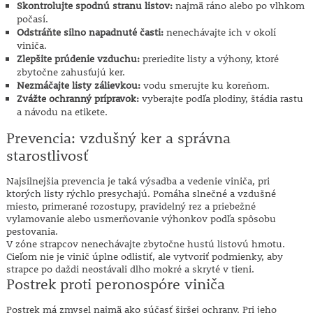
Skontrolujte spodnú stranu listov:
najmä ráno alebo po vlhkom
počasí.
Odstráňte silno napadnuté časti:
nenechávajte ich v okolí
viniča.
Zlepšite prúdenie vzduchu:
preriedite listy a výhony, ktoré
zbytočne zahusťujú ker.
Nezmáčajte listy zálievkou:
vodu smerujte ku koreňom.
Zvážte ochranný prípravok:
vyberajte podľa plodiny, štádia rastu
a návodu na etikete.
Prevencia: vzdušný ker a správna
starostlivosť
Najsilnejšia prevencia je taká výsadba a vedenie viniča, pri
ktorých listy rýchlo presychajú. Pomáha slnečné a vzdušné
miesto, primerané rozostupy, pravidelný rez a priebežné
vylamovanie alebo usmerňovanie výhonkov podľa spôsobu
pestovania.
V zóne strapcov nenechávajte zbytočne hustú listovú hmotu.
Cieľom nie je vinič úplne odlistiť, ale vytvoriť podmienky, aby
strapce po daždi neostávali dlho mokré a skryté v tieni.
Postrek proti peronospóre viniča
Postrek má zmysel najmä ako súčasť širšej ochrany. Pri jeho