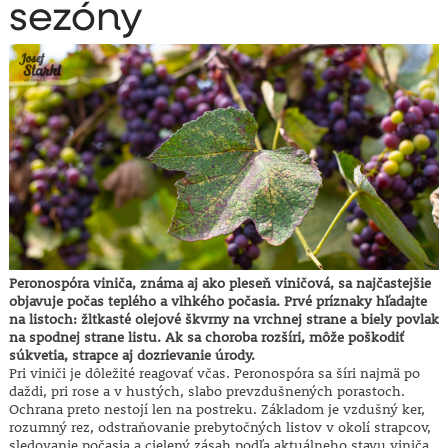
sezóny
Peronospóra viniča, známa aj ako pleseň viničová, sa najčastejšie
objavuje počas teplého a vlhkého počasia. Prvé príznaky hľadajte
na listoch: žltkasté olejové škvrny na vrchnej strane a biely povlak
na spodnej strane listu. Ak sa choroba rozšíri, môže poškodiť
súkvetia, strapce aj dozrievanie úrody.
Pri viniči je dôležité reagovať včas. Peronospóra sa šíri najmä po
daždi, pri rose a v hustých, slabo prevzdušnených porastoch.
Ochrana preto nestojí len na postreku. Základom je vzdušný ker,
rozumný rez, odstraňovanie prebytočných listov v okolí strapcov,
sledovanie počasia a cielený zásah podľa aktuálneho stavu viniča.