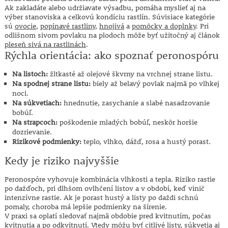
Ak zakladáte alebo udržiavate výsadbu, pomáha myslieť aj na
výber stanoviska a celkovú kondíciu rastlín. Súvisiace kategórie
sú
ovocie
,
popínavé rastliny
,
hnojivá
a
pomôcky a doplnky
. Pri
odlišnom sivom povlaku na plodoch môže byť užitočný aj článok
pleseň sivá na rastlinách
.
Rýchla orientácia: ako spoznať peronospóru
Na listoch:
žltkasté až olejové škvrny na vrchnej strane listu.
Na spodnej strane listu:
biely až belavý povlak najmä po vlhkej
noci.
Na súkvetiach:
hnednutie, zasychanie a slabé nasadzovanie
bobúľ.
Na strapcoch:
poškodenie mladých bobúľ, neskôr horšie
dozrievanie.
Rizikové podmienky:
teplo, vlhko, dážď, rosa a hustý porast.
Kedy je riziko najvyššie
Peronospóre vyhovuje kombinácia vlhkosti a tepla. Riziko rastie
po dažďoch, pri dlhšom ovlhčení listov a v období, keď vinič
intenzívne rastie. Ak je porast hustý a listy po daždi schnú
pomaly, choroba má lepšie podmienky na šírenie.
V praxi sa oplatí sledovať najmä obdobie pred kvitnutím, počas
kvitnutia a po odkvitnutí. Vtedy môžu byť citlivé listy, súkvetia aj