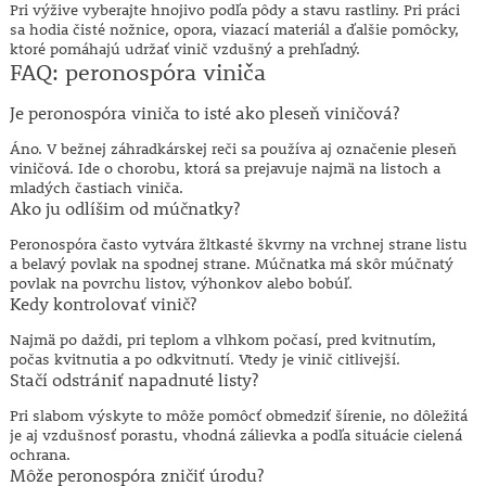
Pri výžive vyberajte hnojivo podľa pôdy a stavu rastliny. Pri práci
sa hodia čisté nožnice, opora, viazací materiál a ďalšie pomôcky,
ktoré pomáhajú udržať vinič vzdušný a prehľadný.
FAQ: peronospóra viniča
Je peronospóra viniča to isté ako pleseň viničová?
Áno. V bežnej záhradkárskej reči sa používa aj označenie pleseň
viničová. Ide o chorobu, ktorá sa prejavuje najmä na listoch a
mladých častiach viniča.
Ako ju odlíšim od múčnatky?
Peronospóra často vytvára žltkasté škvrny na vrchnej strane listu
a belavý povlak na spodnej strane. Múčnatka má skôr múčnatý
povlak na povrchu listov, výhonkov alebo bobúľ.
Kedy kontrolovať vinič?
Najmä po daždi, pri teplom a vlhkom počasí, pred kvitnutím,
počas kvitnutia a po odkvitnutí. Vtedy je vinič citlivejší.
Stačí odstrániť napadnuté listy?
Pri slabom výskyte to môže pomôcť obmedziť šírenie, no dôležitá
je aj vzdušnosť porastu, vhodná zálievka a podľa situácie cielená
ochrana.
Môže peronospóra zničiť úrodu?