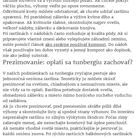
rastline rozvetviť sa a vytvoriť hustejší porast. Ak chcete pokryť
väčšiu plochu, výhony veďte po opore rovnomerne.
Odkvitnuté kvety môžete odstraňovať, ak chcete udržať rastlinu
upravenú. Pri pravidelnej zálievke a výžive kvitne dlho a
opakovane. Ak kvitnutie slabne, skontrolujte najprv svetlo,
veľkosť nádoby, zálievku a dávkovanie hnojiva.
Pri rastlinách v nádobách často rozhoduje aj kvalita pôdy. Ak si
pripravujete vlastné zmesi alebo vylepšujete záhradnú zeminu,
môže pomôcť článok
ako správne používať kompost
. Do nádob
však používajte len dobre vyzretý a jemný kompost ako doplnok,
nie ako jediný substrát.
Prezimovanie: oplatí sa tunbergiu zachovať?
V našich podmienkach sa tunbergia zvyčajne pestuje ako
jednoročná sezónna rastlina. Teoreticky ju môžete skúsiť
prezimovať na svetlom, chladnejšom a nemrazivom mieste, ale
nie vždy sa to oplatí. Rastlina potrebuje dostatok svetla,
obmedzenú zálievku a miesto mimo horúceho suchého vzduchu
od radiátora.
Ak ju chcete prezimovať, pred prenesením skráťte príliš dlhé
výhony a skontrolujte listy aj spodné strany výhonov. Do interiéru
neprenášajte rastlinu so silným výskytom škodcov. Počas zimy
zalievajte menej, ale nenechajte koreňový bal úplne preschnúť.
Ak nemáte vhodné svetlé miesto, praktickejšie je pestovať ju
každú sezónu znova. Pri rýchlo rastúcich balkónových rastlinách