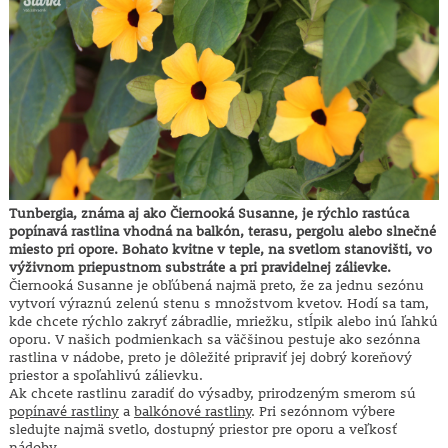
Tunbergia, známa aj ako Čiernooká Susanne, je rýchlo rastúca
popínavá rastlina vhodná na balkón, terasu, pergolu alebo slnečné
miesto pri opore. Bohato kvitne v teple, na svetlom stanovišti, vo
výživnom priepustnom substráte a pri pravidelnej zálievke.
Čiernooká Susanne je obľúbená najmä preto, že za jednu sezónu
vytvorí výraznú zelenú stenu s množstvom kvetov. Hodí sa tam,
kde chcete rýchlo zakryť zábradlie, mriežku, stĺpik alebo inú ľahkú
oporu. V našich podmienkach sa väčšinou pestuje ako sezónna
rastlina v nádobe, preto je dôležité pripraviť jej dobrý koreňový
priestor a spoľahlivú zálievku.
Ak chcete rastlinu zaradiť do výsadby, prirodzeným smerom sú
popínavé rastliny
a
balkónové rastliny
. Pri sezónnom výbere
sledujte najmä svetlo, dostupný priestor pre oporu a veľkosť
nádoby.