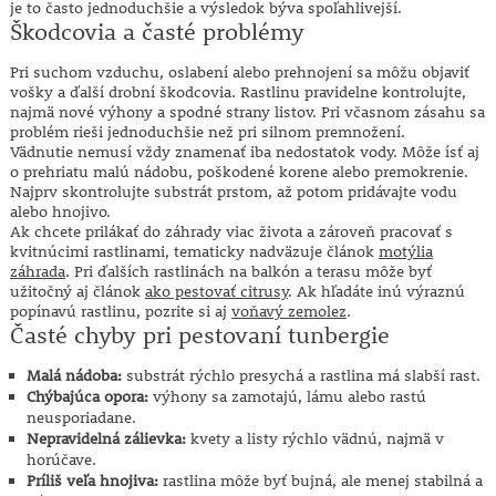
je to často jednoduchšie a výsledok býva spoľahlivejší.
Škodcovia a časté problémy
Pri suchom vzduchu, oslabení alebo prehnojení sa môžu objaviť
vošky a ďalší drobní škodcovia. Rastlinu pravidelne kontrolujte,
najmä nové výhony a spodné strany listov. Pri včasnom zásahu sa
problém rieši jednoduchšie než pri silnom premnožení.
Vädnutie nemusí vždy znamenať iba nedostatok vody. Môže ísť aj
o prehriatu malú nádobu, poškodené korene alebo premokrenie.
Najprv skontrolujte substrát prstom, až potom pridávajte vodu
alebo hnojivo.
Ak chcete prilákať do záhrady viac života a zároveň pracovať s
kvitnúcimi rastlinami, tematicky nadväzuje článok
motýlia
záhrada
. Pri ďalších rastlinách na balkón a terasu môže byť
užitočný aj článok
ako pestovať citrusy
. Ak hľadáte inú výraznú
popínavú rastlinu, pozrite si aj
voňavý zemolez
.
Časté chyby pri pestovaní tunbergie
Malá nádoba:
substrát rýchlo presychá a rastlina má slabší rast.
Chýbajúca opora:
výhony sa zamotajú, lámu alebo rastú
neusporiadane.
Nepravidelná zálievka:
kvety a listy rýchlo vädnú, najmä v
horúčave.
Príliš veľa hnojiva:
rastlina môže byť bujná, ale menej stabilná a