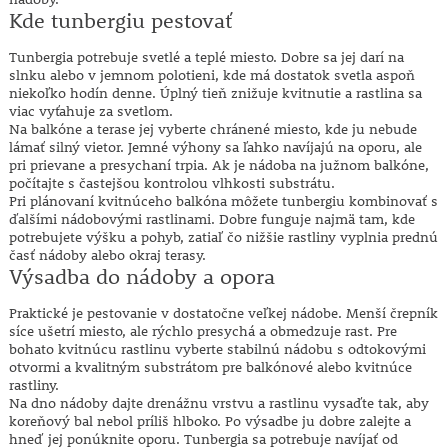
Kde tunbergiu pestovať
Tunbergia potrebuje svetlé a teplé miesto. Dobre sa jej darí na
slnku alebo v jemnom polotieni, kde má dostatok svetla aspoň
niekoľko hodín denne. Úplný tieň znižuje kvitnutie a rastlina sa
viac vyťahuje za svetlom.
Na balkóne a terase jej vyberte chránené miesto, kde ju nebude
lámať silný vietor. Jemné výhony sa ľahko navíjajú na oporu, ale
pri prievane a presychaní trpia. Ak je nádoba na južnom balkóne,
počítajte s častejšou kontrolou vlhkosti substrátu.
Pri plánovaní kvitnúceho balkóna môžete tunbergiu kombinovať s
ďalšími nádobovými rastlinami. Dobre funguje najmä tam, kde
potrebujete výšku a pohyb, zatiaľ čo nižšie rastliny vyplnia prednú
časť nádoby alebo okraj terasy.
Výsadba do nádoby a opora
Praktické je pestovanie v dostatočne veľkej nádobe. Menší črepník
síce ušetrí miesto, ale rýchlo presychá a obmedzuje rast. Pre
bohato kvitnúcu rastlinu vyberte stabilnú nádobu s odtokovými
otvormi a kvalitným substrátom pre balkónové alebo kvitnúce
rastliny.
Na dno nádoby dajte drenážnu vrstvu a rastlinu vysaďte tak, aby
koreňový bal nebol príliš hlboko. Po výsadbe ju dobre zalejte a
hneď jej ponúknite oporu. Tunbergia sa potrebuje navíjať od