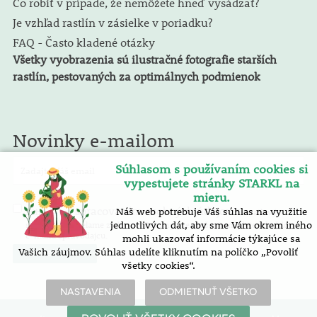
Čo robiť v prípade, že nemôžete hneď vysádzať?
Je vzhľad rastlín v zásielke v poriadku?
FAQ - Často kladené otázky
Všetky vyobrazenia sú ilustračné fotografie starších
rastlín, pestovaných za optimálnych podmienok
Novinky e-mailom
Súhlasom s používaním cookies si
vypestujete stránky STARKL na
mieru.
spracovaním osobných údajov
Náš web potrebuje Váš súhlas na využitie
Súhlasím so
. E-mailový
spravodaj zasielame zadarmo. Pokyny pre zrušenie nájdete v každom
jednotlivých dát, aby sme Vám okrem iného
e-mailu spravodajcu.
mohli ukazovať informácie týkajúce sa
Vašich záujmov. Súhlas udelíte kliknutím na políčko „Povoliť
všetky cookies“.
NASTAVENIA
ODMIETNUŤ VŠETKO