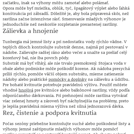
začiatku, inak sa výhony môžu zamotať alebo polámať.
Opora môže byť mriežka, oblúk, tyč, špagátový výplet alebo ľahká
konštrukcia pri zábradlí. Dôležité je, aby bola pripravená skôr, než
rastlina začne intenzívne rásť. Smerovanie mladých výhonov je
jednoduchšie než neskoršie rozpletanie prerastenej rastliny.
Zálievka a hnojenie
Tunbergia má jemné listy a pri nedostatku vody rýchlo vädne. V
teplých dňoch kontrolujte substrát denne, najmä pri pestovaní v
nádobe. Zalievajte radšej ráno alebo večer a snažte sa preliať celý
koreňový bal, nie iba povrch pôdy.
Substrát má byť vlhký, ale nie trvalo premokrený. Stojaca voda v
obale alebo podmiske môže poškodiť korene. Ak nádoba presychá
príliš rýchlo, pomôže väčší objem substrátu, mierne zatienenie
nádoby alebo praktické
pomôcky a doplnky
na zálievku a údržbu.
Pre bohaté kvitnutie potrebuje pravidelnú výživu. Použiť môžete
vhodné
hnojivá
pre kvitnúce alebo balkónové rastliny, vždy podľa
odporúčaného dávkovania. Pri prehnojení môže rastlina vytvárať
viac zelenej hmoty a zároveň byť náchylnejšia na problémy, preto
je lepšia pravidelná mierna výživa než silná jednorazová dávka.
Rez, čistenie a podpora kvitnutia
Počas sezóny priebežne kontrolujte suché alebo poškodené listy a
výhony. Jemné zaštipnutie mladých výhonov môže pomôcť