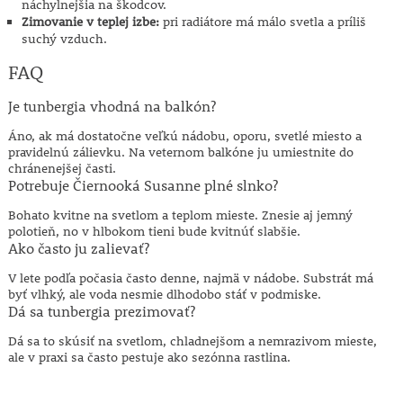
náchylnejšia na škodcov.
Zimovanie v teplej izbe:
pri radiátore má málo svetla a príliš
suchý vzduch.
FAQ
Je tunbergia vhodná na balkón?
Áno, ak má dostatočne veľkú nádobu, oporu, svetlé miesto a
pravidelnú zálievku. Na veternom balkóne ju umiestnite do
chránenejšej časti.
Potrebuje Čiernooká Susanne plné slnko?
Bohato kvitne na svetlom a teplom mieste. Znesie aj jemný
polotieň, no v hlbokom tieni bude kvitnúť slabšie.
Ako často ju zalievať?
V lete podľa počasia často denne, najmä v nádobe. Substrát má
byť vlhký, ale voda nesmie dlhodobo stáť v podmiske.
Dá sa tunbergia prezimovať?
Dá sa to skúsiť na svetlom, chladnejšom a nemrazivom mieste,
ale v praxi sa často pestuje ako sezónna rastlina.