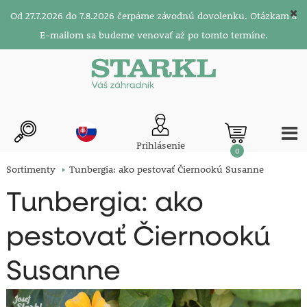
Od 27.7.2026 do 7.8.2026 čerpáme závodnú dovolenku. Otázkam a
E-mailom sa budeme venovať až po tomto termíne.
Prihlásenie
0
Sortimenty
Tunbergia: ako pestovať Čiernookú Susanne
Tunbergia: ako
pestovať Čiernookú
Susanne