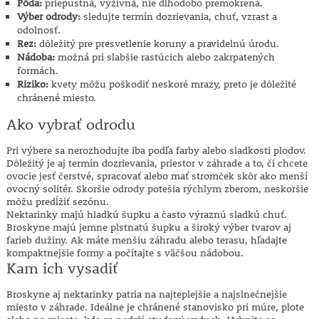
Pôda:
priepustná, výživná, nie dlhodobo premokrená.
Výber odrody:
sledujte termín dozrievania, chuť, vzrast a
odolnosť.
Rez:
dôležitý pre presvetlenie koruny a pravidelnú úrodu.
Nádoba:
možná pri slabšie rastúcich alebo zakrpatených
formách.
Riziko:
kvety môžu poškodiť neskoré mrazy, preto je dôležité
chránené miesto.
Ako vybrať odrodu
Pri výbere sa nerozhodujte iba podľa farby alebo sladkosti plodov.
Dôležitý je aj termín dozrievania, priestor v záhrade a to, či chcete
ovocie jesť čerstvé, spracovať alebo mať stromček skôr ako menší
ovocný solitér. Skoršie odrody potešia rýchlym zberom, neskoršie
môžu predĺžiť sezónu.
Nektarinky majú hladkú šupku a často výraznú sladkú chuť.
Broskyne majú jemne plstnatú šupku a široký výber tvarov aj
farieb dužiny. Ak máte menšiu záhradu alebo terasu, hľadajte
kompaktnejšie formy a počítajte s väčšou nádobou.
Kam ich vysadiť
Broskyne aj nektarinky patria na najteplejšie a najslnečnejšie
miesto v záhrade. Ideálne je chránené stanovisko pri múre, plote