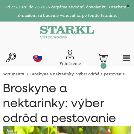
Od 27.7.2026 do 7.8.2026 čerpáme závodnú dovolenku. Otázkam a
E-mailom sa budeme venovať až po tomto termíne.
Prihlásenie
0
Sortimenty
Broskyne a nektarinky: výber odrôd a pestovanie
Broskyne a
nektarinky: výber
odrôd a pestovanie