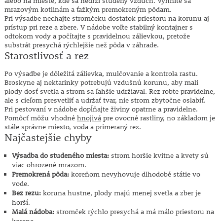
alebo na mieste, kde sa nedrží studený vzduch. Vyhnite sa
mrazovým kotlinám a ťažkým premokreným pôdam.
Pri výsadbe nechajte stromčeku dostatok priestoru na korunu aj
prístup pri reze a zbere. V nádobe voľte stabilný kontajner s
odtokom vody a počítajte s pravidelnou zálievkou, pretože
substrát presychá rýchlejšie než pôda v záhrade.
Starostlivosť a rez
Po výsadbe je dôležitá zálievka, mulčovanie a kontrola rastu.
Broskyne aj nektarinky potrebujú vzdušnú korunu, aby mali
plody dosť svetla a strom sa ľahšie udržiaval. Rez robte pravidelne,
ale s cieľom presvetliť a udržať tvar, nie strom zbytočne oslabiť.
Pri pestovaní v nádobe dopĺňajte živiny opatrne a pravidelne.
Pomôcť môžu vhodné
hnojivá
pre ovocné rastliny, no základom je
stále správne miesto, voda a primeraný rez.
Najčastejšie chyby
Výsadba do studeného miesta:
strom horšie kvitne a kvety sú
viac ohrozené mrazom.
Premokrená pôda:
koreňom nevyhovuje dlhodobé státie vo
vode.
Bez rezu:
koruna hustne, plody majú menej svetla a zber je
horší.
Malá nádoba:
stromček rýchlo presychá a má málo priestoru na