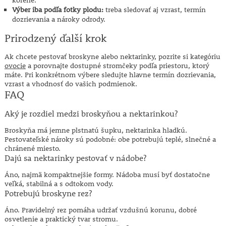
korene.
Výber iba podľa fotky plodu:
treba sledovať aj vzrast, termín
dozrievania a nároky odrody.
Prirodzený ďalší krok
Ak chcete pestovať broskyne alebo nektarinky, pozrite si kategóriu
ovocie
a porovnajte dostupné stromčeky podľa priestoru, ktorý
máte. Pri konkrétnom výbere sledujte hlavne termín dozrievania,
vzrast a vhodnosť do vašich podmienok.
FAQ
Aký je rozdiel medzi broskyňou a nektarinkou?
Broskyňa má jemne plstnatú šupku, nektarinka hladkú.
Pestovateľské nároky sú podobné: obe potrebujú teplé, slnečné a
chránené miesto.
Dajú sa nektarinky pestovať v nádobe?
Áno, najmä kompaktnejšie formy. Nádoba musí byť dostatočne
veľká, stabilná a s odtokom vody.
Potrebujú broskyne rez?
Áno. Pravidelný rez pomáha udržať vzdušnú korunu, dobré
osvetlenie a praktický tvar stromu.