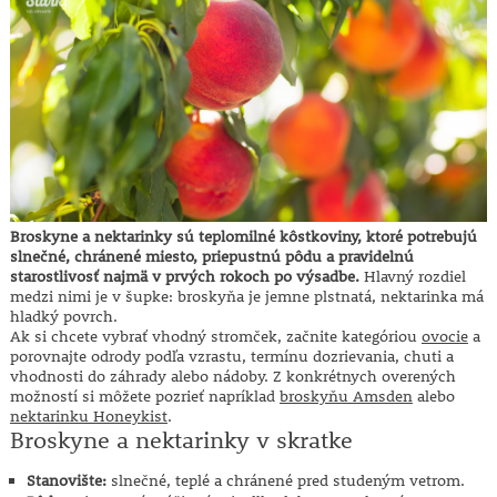
Broskyne a nektarinky sú teplomilné kôstkoviny, ktoré potrebujú
slnečné, chránené miesto, priepustnú pôdu a pravidelnú
starostlivosť najmä v prvých rokoch po výsadbe.
Hlavný rozdiel
medzi nimi je v šupke: broskyňa je jemne plstnatá, nektarinka má
hladký povrch.
Ak si chcete vybrať vhodný stromček, začnite kategóriou
ovocie
a
porovnajte odrody podľa vzrastu, termínu dozrievania, chuti a
vhodnosti do záhrady alebo nádoby. Z konkrétnych overených
možností si môžete pozrieť napríklad
broskyňu Amsden
alebo
nektarinku Honeykist
.
Broskyne a nektarinky v skratke
Stanovište:
slnečné, teplé a chránené pred studeným vetrom.