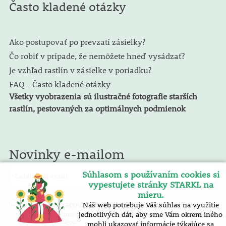
Často kladené otázky
Ako postupovať po prevzatí zásielky?
Čo robiť v prípade, že nemôžete hneď vysádzať?
Je vzhľad rastlín v zásielke v poriadku?
FAQ - Často kladené otázky
Všetky vyobrazenia sú ilustračné fotografie starších
rastlín, pestovaných za optimálnych podmienok
Novinky e-mailom
Súhlasom s používaním cookies si
vypestujete stránky STARKL na
mieru.
spracovaním osobných údajov
Náš web potrebuje Váš súhlas na využitie
Súhlasím so
. E-mailový
spravodaj zasielame zadarmo. Pokyny pre zrušenie nájdete v každom
jednotlivých dát, aby sme Vám okrem iného
e-mailu spravodajcu.
mohli ukazovať informácie týkajúce sa