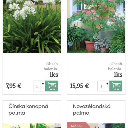
Obsah
Obsah
balenia:
balenia:
1ks
1ks
+
+
7,95 €
15,95 €
-
-
Čínska konopná
Novozélandská
palma
palma
STARKL