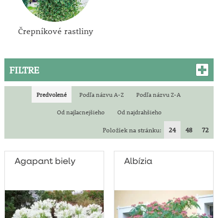
Črepníkové rastliny
FILTRE
Predvolené
Podľa názvu A-Z
Podľa názvu Z-A
Od najlacnejšieho
Od najdrahšieho
Položiek na stránku:
24
48
72
Agapant biely
Albízia