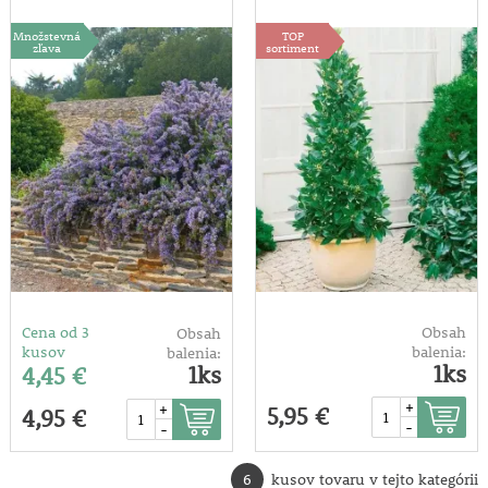
Množstevná
TOP
zľava
sortiment
Cena od 3
Obsah
Obsah
kusov
balenia:
balenia:
1ks
1ks
4,45 €
+
+
5,95 €
4,95 €
-
-
6
kusov tovaru v tejto kategórii