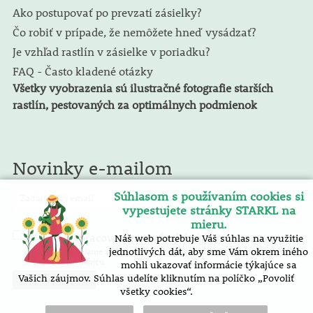
Ako postupovať po prevzatí zásielky?
Čo robiť v prípade, že nemôžete hneď vysádzať?
Je vzhľad rastlín v zásielke v poriadku?
FAQ - Často kladené otázky
Všetky vyobrazenia sú ilustračné fotografie starších
rastlín, pestovaných za optimálnych podmienok
Novinky e-mailom
Súhlasom s používaním cookies si
vypestujete stránky STARKL na
mieru.
spracovaním osobných údajov
Náš web potrebuje Váš súhlas na využitie
Súhlasím so
. E-mailový
spravodaj zasielame zadarmo. Pokyny pre zrušenie nájdete v každom
jednotlivých dát, aby sme Vám okrem iného
e-mailu spravodajcu.
mohli ukazovať informácie týkajúce sa
Vašich záujmov. Súhlas udelíte kliknutím na políčko „Povoliť
všetky cookies“.