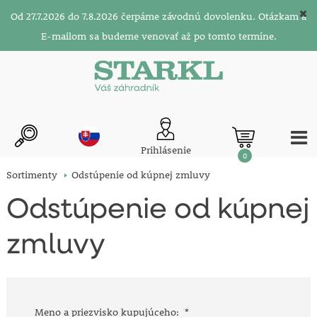
Od 27.7.2026 do 7.8.2026 čerpáme závodnú dovolenku. Otázkam a
E-mailom sa budeme venovať až po tomto termíne.
Prihlásenie
0
Sortimenty
Odstúpenie od kúpnej zmluvy
Odstúpenie od kúpnej
zmluvy
Meno a priezvisko kupujúceho:
*