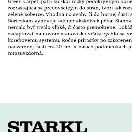
Green Carpet' patrí ku skôr nízky pôdokryvným bor
rozrastajúca sa predovšetkým do strán, tvorí tak rozs
zelené koberce. Vhodná na svahy či do hornej časti s
Borievkam vyhovuje takmer akákoľvek pôda. Stanov
nemalo byť trvalo vlhké, či často premokrené. Dokáž
zadaptovať na novom stanovisku vďaka rýchlo sa ro
koreňovému systému. Ročné prírastky po zakorenení
nadzemnej časti cca 20 cm. V našich podmienkach j
mrazuvzdorná.