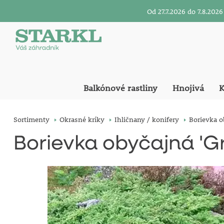
Od 27.7.2026 do 7.8.20
Balkónové rastliny
Hnojivá
K
Sortimenty
Okrasné kríky
Ihličnany / konifery
Borievka o
Borievka obyčajná 'G