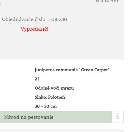
cca 14 dní
)
Objednávacie číslo
081230
Vypredané!
Juniperus communis ´Green Carpet´
2 l
Odolné voči mrazu
Slnko, Polotieň
30 - 50 cm
Návod na pestovanie