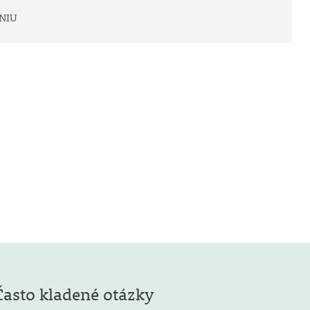
NIU
Často kladené otázky