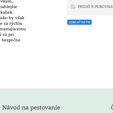
ievkam,
iahlejšie
PRIDAŤ K POROVNA
kaliek.
isko by však
e sa rýchlo
ZDIEĽAŤ NA FB
zrastajúcemu
 sú pri
e bezpečne
Návod na pestovanie