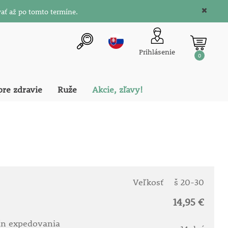
ať až po tomto termíne.
Prihlásenie
0
pre zdravie
Ruže
Akcie, zľavy!
Veľkosť
š 20-30
14,95 €
ín expedovania