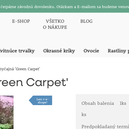
26 čerpáme závodnú dovolenku. Otázkam a E-mailom sa budeme venov
E-SHOP
VŠETKO
BLOG
O NÁKUPE
vitnúce trvalky
Okrasné kríky
Ovocie
Rastliny 
byčajná 'Green Carpet'
reen Carpet'
Len v e-
shope!
Obsah balenia
1ks
ks
Predpokladaný term