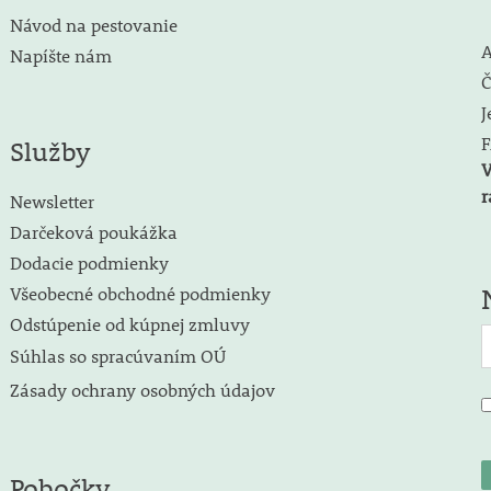
Návod na pestovanie
A
Napíšte nám
Č
J
F
Služby
V
r
Newsletter
Darčeková poukážka
Dodacie podmienky
Všeobecné obchodné podmienky
Odstúpenie od kúpnej zmluvy
Súhlas so spracúvaním OÚ
Zásady ochrany osobných údajov
Pobočky