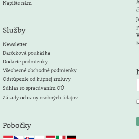
A
Napíšte nám
Č
J
F
Služby
V
r
Newsletter
Darčeková poukážka
Dodacie podmienky
Všeobecné obchodné podmienky
Odstúpenie od kúpnej zmluvy
Súhlas so spracúvaním OÚ
Zásady ochrany osobných údajov
Pobočky