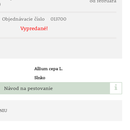
od februára
)
Objednávacie číslo
013700
Vypredané!
Allium cepa L.
Slnko
Návod na pestovanie
NIU