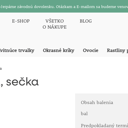
26 čerpáme závodnú dovolenku. Otázkam a E-mailom sa budeme venov
E-SHOP
VŠETKO
BLOG
O NÁKUPE
vitnúce trvalky
Okrasné kríky
Ovocie
Rastliny 
a
, sečka
Obsah balenia
bal
Predpokladaný term