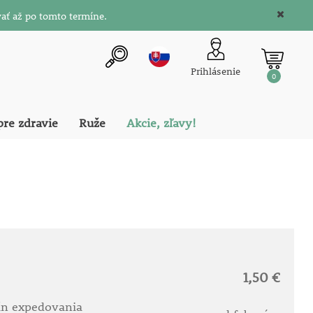
ať až po tomto termíne.
Prihlásenie
0
pre zdravie
Ruže
Akcie, zľavy!
1,50 €
ín expedovania