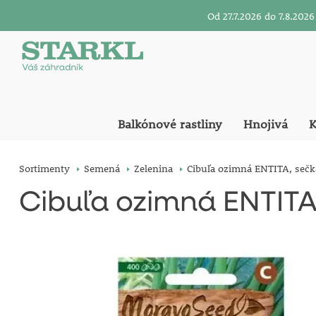
Od 27.7.2026 do 7.8.20
Balkónové rastliny
Hnojivá
K
Sortimenty
Semená
Zelenina
Cibuľa ozimná ENTITA, sečk
Cibuľa ozimná ENTITA