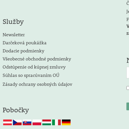
Č
J
F
Služby
V
r
Newsletter
Darčeková poukážka
Dodacie podmienky
Všeobecné obchodné podmienky
Odstúpenie od kúpnej zmluvy
Súhlas so spracúvaním OÚ
Zásady ochrany osobných údajov
Pobočky