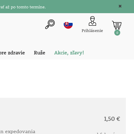
ať až po tomto termíne.
Prihlásenie
0
pre zdravie
Ruže
Akcie, zľavy!
1,50 €
ín expedovania