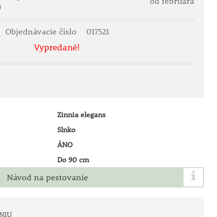
od februára
)
Objednávacie číslo
017521
Vypredané!
Zinnia elegans
Slnko
ÁNO
Do 90 cm
Návod na pestovanie
NIU