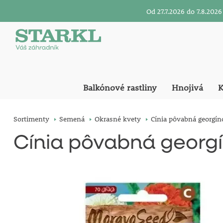
Od 27.7.2026 do 7.8.20
Balkónové rastliny
Hnojivá
K
Sortimenty
Semená
Okrasné kvety
Cínia pôvabná georgín
Cínia pôvabná georg