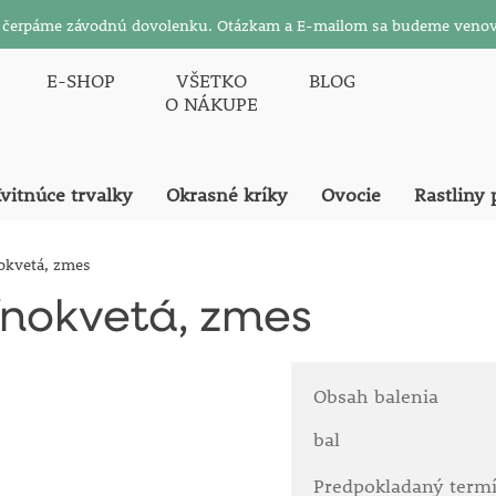
26 čerpáme závodnú dovolenku. Otázkam a E-mailom sa budeme venov
E-SHOP
VŠETKO
BLOG
O NÁKUPE
vitnúce trvalky
Okrasné kríky
Ovocie
Rastliny 
okvetá, zmes
ínokvetá, zmes
Obsah balenia
bal
Predpokladaný term