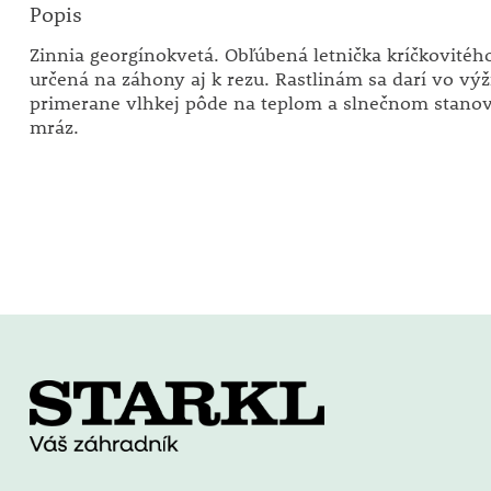
Popis
Zinnia georgínokvetá. Obľúbená letnička kríčkovitého
určená na záhony aj k rezu. Rastlinám sa darí vo výž
primerane vlhkej pôde na teplom a slnečnom stanov
mráz.