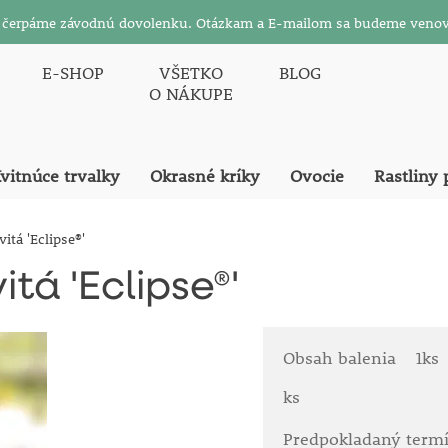
26 čerpáme závodnú dovolenku. Otázkam a E-mailom sa budeme venov
E-SHOP
VŠETKO
BLOG
O NÁKUPE
vitnúce trvalky
Okrasné kríky
Ovocie
Rastliny 
itá 'Eclipse®'
tá 'Eclipse®'
Obsah balenia
1ks
ks
Predpokladaný term