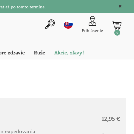
ať až po tomto termíne.
Prihlásenie
0
pre zdravie
Ruže
Akcie, zľavy!
12,95 €
ín expedovania