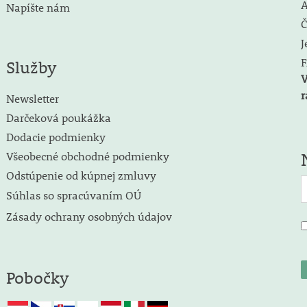
A
Napíšte nám
Č
J
F
Služby
V
r
Newsletter
Darčeková poukážka
Dodacie podmienky
Všeobecné obchodné podmienky
Odstúpenie od kúpnej zmluvy
Súhlas so spracúvaním OÚ
Zásady ochrany osobných údajov
Pobočky