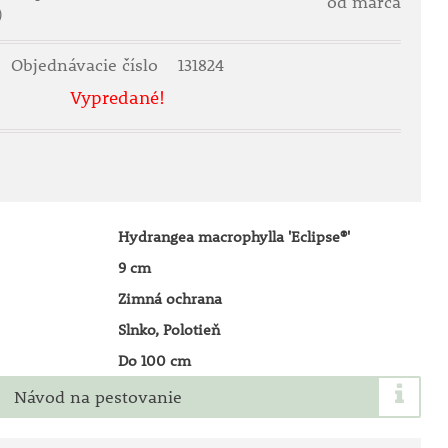
od marca
)
Objednávacie číslo
131824
Vypredané!
Hydrangea macrophylla 'Eclipse®'
9 cm
Zimná ochrana
Slnko, Polotieň
Do 100 cm
Návod na pestovanie