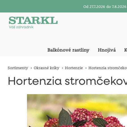
Od 27.7.2026 do 7.8.20
Balkónové rastliny
Hnojivá
K
Sortimenty
Okrasné kríky
Hortenzie
Hortenzia stromčekov
Hortenzia stromčekovi