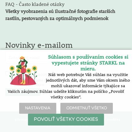
FAQ - Často kladené otázky
Všetky vyobrazenia sú ilustračné fotografie starších
rastlín, pestovaných za optimálnych podmienok
Novinky e-mailom
Súhlasom s používaním cookies si
vypestujete stránky STARKL na
mieru.
spracovaním osobných údajov
Náš web potrebuje Váš súhlas na využitie
Súhlasím so
. E-mailový
spravodaj zasielame zadarmo. Pokyny pre zrušenie nájdete v každom
jednotlivých dát, aby sme Vám okrem iného
e-mailu spravodajcu.
mohli ukazovať informácie týkajúce sa
Vašich záujmov. Súhlas udelíte kliknutím na políčko „Povoliť
všetky cookies“.
NASTAVENIA
ODMIETNUŤ VŠETKO
sitemap
| vyhlásenie o prístupnosti |
nastavenie cookies
POVOLIŤ VŠETKY COOKIES
Vytvořilo SOFICO-CZ, a.s.