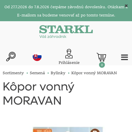
Od 27.7.2026 do 7.8.2026 čerpáme závodnú dovolenku. Otázkam a
E-mailom sa budeme venovať až po tomto termíne.
Prihlásenie
0
Sortimenty
Semená
Bylinky
Kôpor vonný MORAVAN
Kôpor vonný
MORAVAN