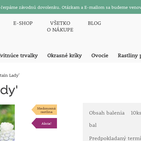
26 čerpáme závodnú dovolenku. Otázkam a E-mailom sa budeme venov
E-SHOP
VŠETKO
BLOG
O NÁKUPE
vitnúce trvalky
Okrasné kríky
Ovocie
Rastliny 
ain Lady'
dy'
Medonosná
rastlina
Obsah balenia
10k
Akcia!
bal
Predpokladaný term