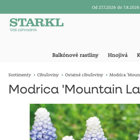
Od 27.7.2026 do 7.8.20
Balkónové rastliny
Hnojivá
K
Sortimenty
Cibuľoviny
Ostatné cibuľoviny
Modrica 'Mount
Modrica 'Mountain La