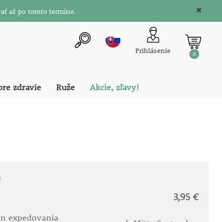
ať až po tomto termíne.
Prihlásenie
0
pre zdravie
Ruže
Akcie, zľavy!
s
3,95 €
ín expedovania