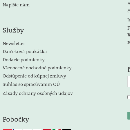
A
Napíšte nám
Č
J
F
Služby
V
r
Newsletter
Darčeková poukážka
Dodacie podmienky
Všeobecné obchodné podmienky
Odstúpenie od kúpnej zmluvy
Súhlas so spracúvaním OÚ
Zásady ochrany osobných údajov
Pobočky