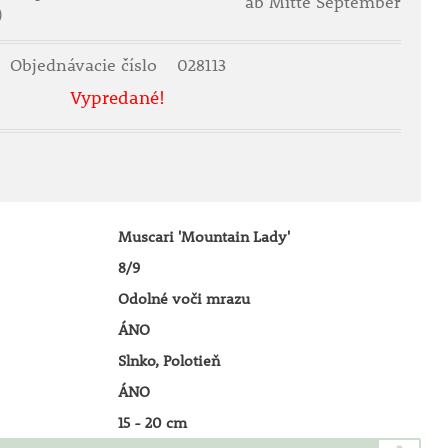
ab Mitte September
)
Objednávacie číslo
028113
Vypredané!
Muscari 'Mountain Lady'
8/9
Odolné voči mrazu
ÁNO
Slnko, Polotieň
ÁNO
15 - 20 cm