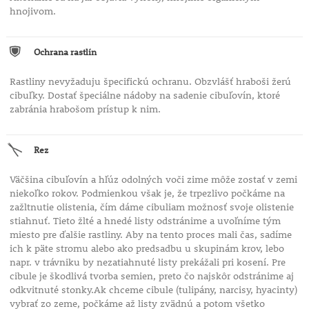
hnojivom.
Ochrana rastlín
Rastliny nevyžaduju špecifickú ochranu. Obzvlášť hraboši žerú
cibuľky. Dostať špeciálne nádoby na sadenie cibuľovín, ktoré
zabránia hrabošom prístup k nim.
Rez
Väčšina cibuľovín a hľúz odolných voči zime môže zostať v zemi
niekoľko rokov. Podmienkou však je, že trpezlivo počkáme na
zažltnutie olistenia, čím dáme cibuliam možnosť svoje olistenie
stiahnuť. Tieto žlté a hnedé listy odstránime a uvoľníme tým
miesto pre ďalšie rastliny. Aby na tento proces mali čas, sadíme
ich k päte stromu alebo ako predsadbu u skupinám krov, lebo
napr. v trávniku by nezatiahnuté listy prekážali pri kosení. Pre
cibule je škodlivá tvorba semien, preto čo najskôr odstránime aj
odkvitnuté stonky.Ak chceme cibule (tulipány, narcisy, hyacinty)
vybrať zo zeme, počkáme až listy zvädnú a potom všetko