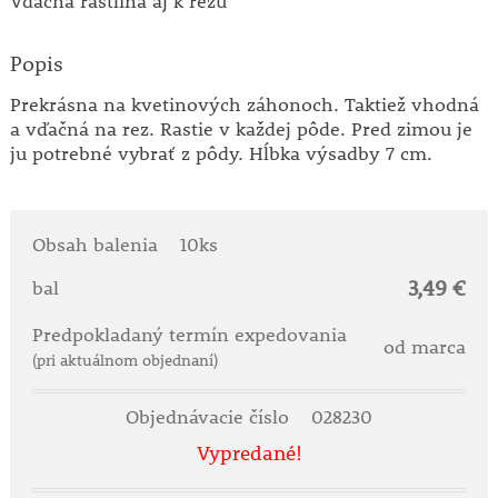
Vďačná rastlina aj k rezu
Popis
Prekrásna na kvetinových záhonoch. Taktiež vhodná
a vďačná na rez. Rastie v každej pôde. Pred zimou je
ju potrebné vybrať z pôdy. Hĺbka výsadby 7 cm.
Obsah balenia
10ks
3,49 €
bal
Predpokladaný termín expedovania
od marca
(pri aktuálnom objednaní)
Objednávacie číslo
028230
Vypredané!