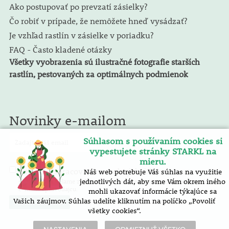
Ako postupovať po prevzatí zásielky?
Čo robiť v prípade, že nemôžete hneď vysádzať?
Je vzhľad rastlín v zásielke v poriadku?
FAQ - Často kladené otázky
Všetky vyobrazenia sú ilustračné fotografie starších
rastlín, pestovaných za optimálnych podmienok
Novinky e-mailom
Súhlasom s používaním cookies si
vypestujete stránky STARKL na
mieru.
spracovaním osobných údajov
Náš web potrebuje Váš súhlas na využitie
Súhlasím so
. E-mailový
spravodaj zasielame zadarmo. Pokyny pre zrušenie nájdete v každom
jednotlivých dát, aby sme Vám okrem iného
e-mailu spravodajcu.
mohli ukazovať informácie týkajúce sa
Vašich záujmov. Súhlas udelíte kliknutím na políčko „Povoliť
všetky cookies“.