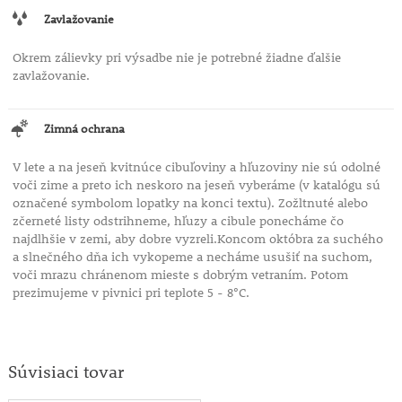
Zavlažovanie
Okrem zálievky pri výsadbe nie je potrebné žiadne ďalšie
zavlažovanie.
Zimná ochrana
V lete a na jeseň kvitnúce cibuľoviny a hľuzoviny nie sú odolné
voči zime a preto ich neskoro na jeseň vyberáme (v katalógu sú
označené symbolom lopatky na konci textu). Zožltnuté alebo
zčerneté listy odstrihneme, hľuzy a cibule ponecháme čo
najdlhšie v zemi, aby dobre vyzreli.Koncom októbra za suchého
a slnečného dňa ich vykopeme a necháme usušiť na suchom,
voči mrazu chránenom mieste s dobrým vetraním. Potom
prezimujeme v pivnici pri teplote 5 - 8°C.
Súvisiaci tovar