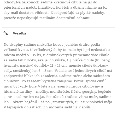
odrody.Na balkónoch sadíme kvetinové cibule na jar do
priestorných nádob, hrantíkov, korýtok a dbáme hlavne na to,
aby mali dostatok vlhkosti. Neodporúčajú sa plytké nádoby,
pretože neposkytujú rastlinám dostatočnú ochranu.
Výsadba
Do skupiny sadíme niekoľko kusov jedného druhu podľa
veľkosti kvetu. U veľkokvetých by to malo byť i pri nedostatku
miesta medzi 5 - 15 ks, u drobnokvetých primerane viac.Cibule
sa sadia tak hlboko, aká je ich výška, t. j. veľké cibule (tulipány,
hyacinty, narcisy) do hĺbky 12 - 15 cm, menšie cibule (krokusy,
scily, snežienky) len 5 - 8 cm. Vzdialenosť jednotlivých cibúľ má
zodpovedať hĺbke ich zasadenia. Sadíme ručne alebo sádzačom
cibuľovín. Po zasadení výdatne zalejeme. Pozor: špička cibúľ
musí byť vždy hore!V lete a na jeseň kvitnúce cibuľoviny a
hľuznaté rastliny - mečíky, montbrécie, frézie, georgíny, begónie
a iné - sadíme len na jar. Pretože sú chúlostivé na mráz, sadíme
ich - okrem begónií - až po „zmrznutých, t.j. asi v polovici mája.
V teplejších oblastiach ich môžeme sadiť už v apríli.