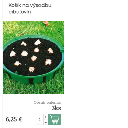
Košík na výsadbu
cibuľovín
Obsah balenia:
3ks
+
6,25 €
-