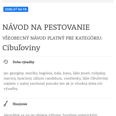
ZDIEĽAŤ NA FB
NÁVOD NA PESTOVANIE
VŠEOBECNÝ NÁVOD PLATNÝ PRE KATEGÓRIU:
Cibuľoviny
Doba výsadby
Jar: georgíny, mečíky, begónia, kala, kana, ľalie Jeseň: tulipány,
narcisy, hyacinty, Lilium candidum, snežienky, ľalie Cibuľoviny
nájdete v našej sezónnej ponuke len ak je vhodná doba ich
výsadby.
Hnojenie
Akonáhle sa na jar objavia výhony, hnojíme organickým