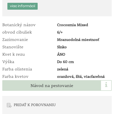
viac informácií
Botanický názov
Crocosmia Mixed
obvod cibuliek
6/+
Zazimovanie
Mrazuodolná miestnosť
Stanovište
Slnko
Kvet k rezu
ÁNO
Výška
Do 60 cm
Farba olistenia
zelená
Farba kvetov
oranžová, žltá, viacfarebná
Návod na pestovanie
PRIDAŤ K POROVNANIU