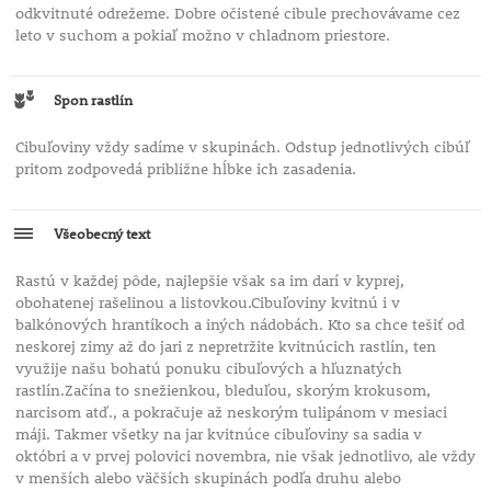
odkvitnuté odrežeme. Dobre očistené cibule prechovávame cez
leto v suchom a pokiaľ možno v chladnom priestore.
Spon rastlín
Cibuľoviny vždy sadíme v skupinách. Odstup jednotlivých cibúľ
pritom zodpovedá približne hĺbke ich zasadenia.
Všeobecný text
Rastú v každej pôde, najlepšie však sa im darí v kyprej,
obohatenej rašelinou a listovkou.Cibuľoviny kvitnú i v
balkónových hrantíkoch a iných nádobách. Kto sa chce tešiť od
neskorej zimy až do jari z nepretržite kvitnúcich rastlín, ten
využije našu bohatú ponuku cibuľových a hľuznatých
rastlín.Začína to snežienkou, bleduľou, skorým krokusom,
narcisom atď., a pokračuje až neskorým tulipánom v mesiaci
máji. Takmer všetky na jar kvitnúce cibuľoviny sa sadia v
októbri a v prvej polovici novembra, nie však jednotlivo, ale vždy
v menších alebo väčších skupinách podľa druhu alebo