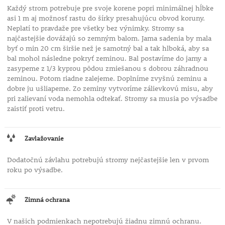
Každý strom potrebuje pre svoje korene popri minimálnej hĺbke
asi 1 m aj možnosť rastu do šírky presahujúcu obvod koruny.
Neplatí to pravdaže pre všetky bez výnimky. Stromy sa
najčastejšie dovážajú so zemným balom. Jama sadenia by mala
byť o min 20 cm širšie než je samotný bal a tak hlboká, aby sa
bal mohol následne pokryť zeminou. Bal postavíme do jamy a
zasypeme z 1/3 kyprou pôdou zmiešanou s dobrou záhradnou
zeminou. Potom riadne zalejeme. Doplníme zvyšnú zeminu a
dobre ju ušliapeme. Zo zeminy vytvoríme zálievkovú misu, aby
pri zalievaní voda nemohla odtekať. Stromy sa musia po výsadbe
zaistiť proti vetru.
Zavlažovanie
Dodatočnú závlahu potrebujú stromy nejčastejšie len v prvom
roku po výsadbe.
Zimná ochrana
V našich podmienkach nepotrebujú žiadnu zimnú ochranu.