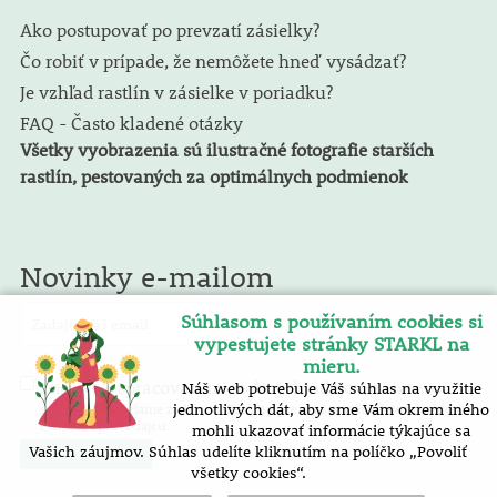
Ako postupovať po prevzatí zásielky?
Čo robiť v prípade, že nemôžete hneď vysádzať?
Je vzhľad rastlín v zásielke v poriadku?
FAQ - Často kladené otázky
Všetky vyobrazenia sú ilustračné fotografie starších
rastlín, pestovaných za optimálnych podmienok
Novinky e-mailom
Súhlasom s používaním cookies si
vypestujete stránky STARKL na
mieru.
spracovaním osobných údajov
Náš web potrebuje Váš súhlas na využitie
Súhlasím so
. E-mailový
spravodaj zasielame zadarmo. Pokyny pre zrušenie nájdete v každom
jednotlivých dát, aby sme Vám okrem iného
e-mailu spravodajcu.
mohli ukazovať informácie týkajúce sa
Vašich záujmov. Súhlas udelíte kliknutím na políčko „Povoliť
všetky cookies“.