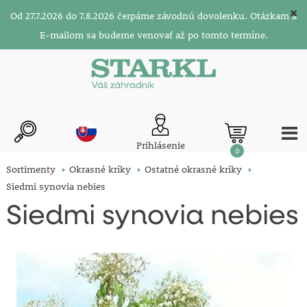
Od 27.7.2026 do 7.8.2026 čerpáme závodnú dovolenku. Otázkam a
E-mailom sa budeme venovať až po tomto termíne.
Prihlásenie
0
Sortimenty
Okrasné kríky
Ostatné okrasné kríky
Siedmi synovia nebies
Siedmi synovia nebies