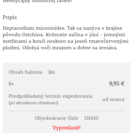
Neobyčajný ohňostroj farieb!
Popis
Heptacodium miconioides. Tak sa nazýva v krajine
pôvodu Ostchina. Kvitnutie začína v júni - jemnými
metlinami a končí neskoro na jeseň tmavočervenými
plodmi. Odolná voči mrazom a dobre sa zrezáva.
Obsah balenia
1ks
9,95 €
ks
Predpokladaný termín expedovania
od marca
(pri aktuálnom objednaní)
Objednávacie číslo
131430
Vypredané!