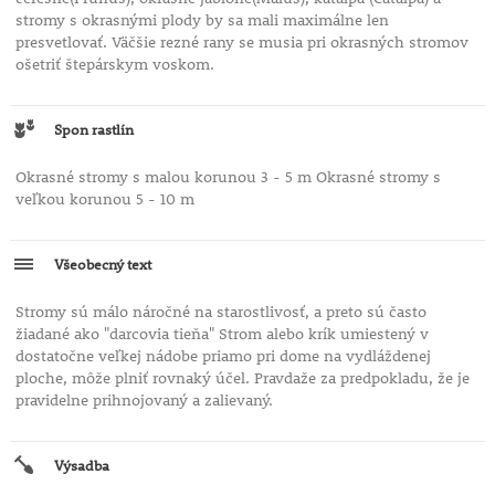
stromy s okrasnými plody by sa mali maximálne len
presvetlovať. Väčšie rezné rany se musia pri okrasných stromov
ošetriť štepárskym voskom.
Spon rastlín
Okrasné stromy s malou korunou 3 - 5 m Okrasné stromy s
veľkou korunou 5 - 10 m
Všeobecný text
Stromy sú málo náročné na starostlivosť, a preto sú často
žiadané ako "darcovia tieňa" Strom alebo krík umiestený v
dostatočne veľkej nádobe priamo pri dome na vydláždenej
ploche, môže plniť rovnaký účel. Pravdaže za predpokladu, že je
pravidelne prihnojovaný a zalievaný.
Výsadba