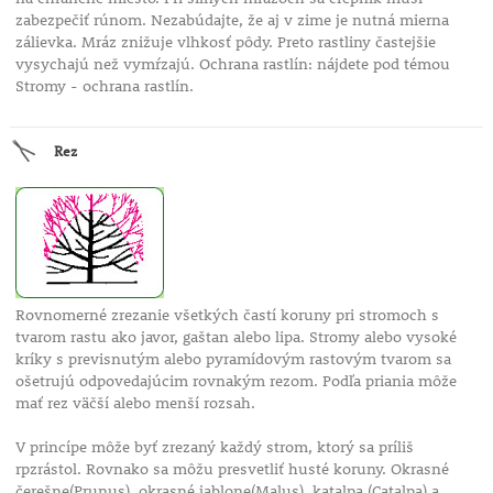
zabezpečiť rúnom. Nezabúdajte, že aj v zime je nutná mierna
zálievka. Mráz znižuje vlhkosť pôdy. Preto rastliny častejšie
vysychajú než vymŕzajú. Ochrana rastlín: nájdete pod témou
Stromy - ochrana rastlín.
Rez
Rovnomerné zrezanie všetkých častí koruny pri stromoch s
tvarom rastu ako javor, gaštan alebo lipa. Stromy alebo vysoké
kríky s previsnutým alebo pyramídovým rastovým tvarom sa
ošetrujú odpovedajúcim rovnakým rezom. Podľa priania môže
mať rez väčší alebo menší rozsah.
V princípe môže byť zrezaný každý strom, ktorý sa príliš
rpzrástol. Rovnako sa môžu presvetliť husté koruny. Okrasné
čerešne(Prunus), okrasné jablone(Malus), katalpa (Catalpa) a