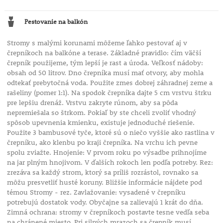
Pestovanie na balkón
Stromy s malými korunami môžeme ľahko pestovať aj v
črepníkoch na balkóne a terase. Základné pravidlo: čím väčší
črepník použijeme, tým lepší je rast a úroda. Veľkosť nádoby:
obsah od 50 litrov. Dno črepníka musí mať otvory, aby mohla
odtekať prebytočná voda. Použite zmes dobrej záhradnej zeme a
rašeliny (pomer 1:1). Na spodok črepníka dajte 5 cm vrstvu štrku
pre lepšiu drenáž. Vrstvu zakryte rúnom, aby sa pôda
nepremiešala so štrkom. Pokiaľ by ste chceli zvoliť vhodný
spôsob upevnenia kmienku, existuje jednoduché riešenie.
Použite 3 bambusové tyče, ktoré sú o niečo vyššie ako rastlina v
črepníku, ako klenbu po kraji črepníka. Na vrchu ich pevne
spolu zviažte. Hnojenie: V prvom roku po výsadbe prihnojíme
na jar plným hnojivom. V ďalších rokoch len podľa potreby. Rez:
zrezáva sa každý strom, ktorý sa príliš rozrástol, rovnako sa
môžu presvetliť husté koruny. Bližšie informácie nájdete pod
témou Stromy - rez. Zavlažovanie: vysadené v črepníku
potrebujú dostatok vody. Obyčajne sa zalievajú 1 krát do dňa.
Zimná ochrana: stromy v črepníkoch postavte tesne vedľa seba
na chránené miesto. Pri silných mrazoch sa črepník musí