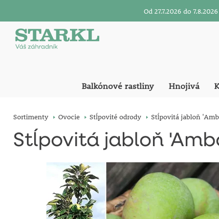
Od 27.7.2026 do 7.8.20
Balkónové rastliny
Hnojivá
K
Sortimenty
Ovocie
Stĺpovité odrody
Stĺpovitá jabloň 'Amb
Stĺpovitá jabloň 'Ambo