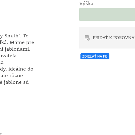
Výška
y Smith'. To
PRIDAŤ K POROVNA
blká. Máme pre
i jabloňami.
ovateľa
ZDIEĽAŤ NA FB
na
dy, ideálne do
kate rôzne
é jablone sú