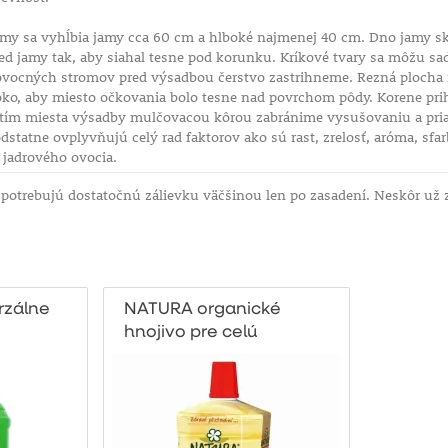
omy sa vyhĺbia jamy cca 60 cm a hlboké najmenej 40 cm. Dno jamy sky
red jamy tak, aby siahal tesne pod korunku. Kríkové tvary sa môžu sa
ovocných stromov pred výsadbou čerstvo zastrihneme. Rezná plocha 
oko, aby miesto očkovania bolo tesne nad povrchom pôdy. Korene pri
ytím miesta výsadby mulčovacou kôrou zabránime vysušovaniu a priaz
dstatne ovplyvňujú celý rad faktorov ako sú rast, zrelosť, aróma, sf
u jadrového ovocia.
otrebujú dostatočnú zálievku väčšinou len po zasadení. Neskôr už z
erzálne
NATURA organické
hnojivo pre celú
záhradu 1l