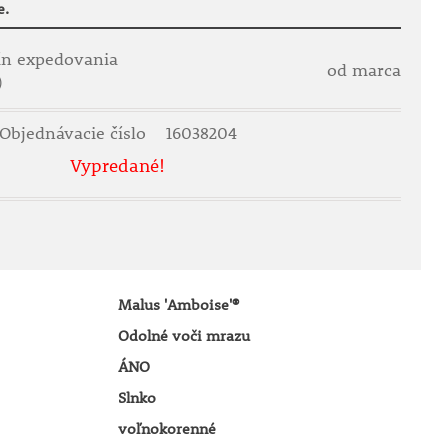
e.
ín expedovania
od marca
)
Objednávacie číslo
16038204
Vypredané!
Malus 'Amboise'®
Odolné voči mrazu
ÁNO
Slnko
voľnokorenné