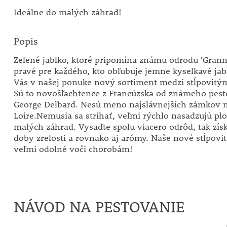
Ideálne do malých záhrad!
Popis
Zelené jablko, ktoré pripomína známu odrodu 'Grann
pravé pre každého, kto obľubuje jemne kyselkavé ja
Vás v našej ponuke nový sortiment medzi stĺpovitým
Sú to novošľachtence z Francúzska od známeho pest
George Delbard. Nesú meno najslávnejších zámkov 
Loire.Nemusia sa strihať, veľmi rýchlo nasadzujú plo
malých záhrad. Vysaďte spolu viacero odrôd, tak zís
doby zrelosti a rovnako aj arómy. Naše nové stĺpovit
veľmi odolné voči chorobám!
NÁVOD NA PESTOVANIE