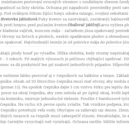
ri zmiešanom pestovaní ovocných stromov s rozdielnym zberom úrod
apadnutí sa listy skrútia. Ochrana pri napadnutí: prostriedky proti 
ny. Pod oválnym štítom žijúci hmyz odsáva miazgu, svojimi sekrétami zn
.
Kvetovka jabloňová
Puky kvetov sa neotvárajú, zostávavjú balónového
ek proti hmyzu pred pučaním kvetov.
Obaľovač jablčný
Larva vyžiera pl
e kladenia vajíčok, koncom mája - začiatkom júna opakovaný postre
 škvrny na listoch a plodoch, neskôr opadávanie plodov a obmedzená 
dne opakovať. Najvhodnejší termín je od polovice mája do polovice jún
šajú plody hneď po výsadbe. Dĺžka obdobia, kedy stromy neprinášajú
3 - 5 rokoch. Pri malých výnosoch je príčinou chýbajúci opeľovač. D
omoc sa dá poskytnúť len pri znalosti jednotlivých prípadov. Stĺpovit
ne môžeme ľahko pestovať aj v črepníkoch na balkóne a terase. Základn
repníka: obsah od 50 litrov.Dno črepníka musí mať otvory, aby mohla 
 (pomer 1:1). Na spodok črepníka dajte 5 cm vrstvu štrku pre lepšiu d
 pozor na okraj črepníka, aby zem nebola až po úplný okraj, kvôli lep
a kmienku, existuje jednoduché riešenie. Použite 3 bambusové tyče, 
 črepníka. Na vrchu ich pevne spolu zviažte. Tak vznikne podpera, ktor
 črepníku potrebujú veľa vody. Obyčajne sa zalievajú raz denne. Zim
 silných mrazoch sa črepník musí zabezpečiť rúnom. Nezabúdajte, že a
tliny častejšie vysychajú než vymŕzajú. Ochrana rastlín: bližšie infor