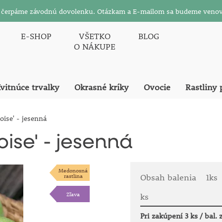
26 čerpáme závodnú dovolenku. Otázkam a E-mailom sa budeme venov
E-SHOP
VŠETKO
BLOG
O NÁKUPE
vitnúce trvalky
Okrasné kríky
Ovocie
Rastliny 
oise' - jesenná
ise' - jesenná
Medonosná
rastlina
Obsah balenia
1ks
Zľava
ks
Pri zakúpení 3 ks / bal.