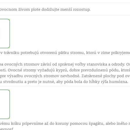
i ovocnom živom plote dodržujte menší rozostup.
v trávniku potrebujú otvorenú pätku stromu, ktorú v zime prikryje
a ovocných stromov závisí od správnej voľby stanoviska a odrody. O
sti. Ovocné stromy vyžadujú kyprú, dobre prevzdušnenú pôdu, ktorá 
pre výsadbu ovocných stromov nevhodné. Zatrávnené plochy pod ov
 stvrdnutiu a preto je nutné, aby pôda bola do hĺbky rýľa humózna.
ovému kríku pripevníme až do koruny pomocou špagátu, alebo iného 
pevnosť.