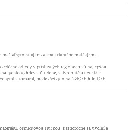
me maštaľným hnojom, alebo celoročne mulčujeme.
svedčené odrody v príslušných regiónoch sú najlepšou
sa rýchlo vyhrieva. Studené, zatvrdnuté a neustále
ocnými stromami, predovšetkým na ťažkých hlinitých
materiálu, osmičkovou slučkou. Každoročne sa uvoľní a