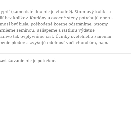
priť (kamenisté dno nie je vhodné). Stromový kolík sa
diť bez kolíkov. Kordóny a ovocné steny potrebujú oporu.
musí byť biela, poškodené korene odstránime. Stromy
hrnieme zeminou, ušliapeme a rastlinu výdatne
nivo tak ovplyvníme rast. Účinky svetelného žiarenia:
arbenie plodov a zvyšujú odolnosť voči chorobám, napr.
avlažovanie nie je potrebné.