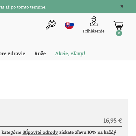
ať až po tomto termíne.
Prihlásenie
0
pre zdravie
Ruže
Akcie, zľavy!
16,95 €
 z kategórie
Stĺpovité odrody
získate zľavu 10% na každý