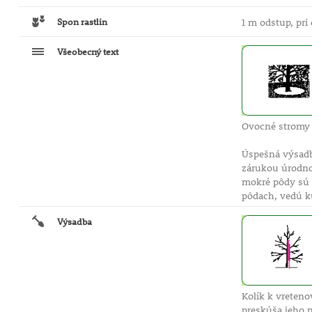
Spon rastlín
1 m odstup, pr
Všeobecný text
Ovocné stromy 
Úspešná výsadb
zárukou úrodno
mokré pôdy sú 
pôdach, vedú ku
Výsadba
Kolík k vreten
preskúša jeho 