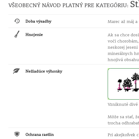
St
VŠEOBECNÝ NÁVOD PLATNÝ PRE KATEGÓRIU:
Doba výsadby
Marec až máj a 
Hnojenie
Ak sa chce dosi
voči chorobám,
neskorej jeseni
minerálnych hn
hnojivá obsah
Nežiadúce výhonky
Vzniknuté divé
Môže sa stať, ž
trocha odhrabať
Ochrana rastlín
Pri akejkoľvek