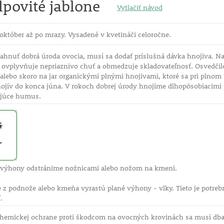
ĺpovité jablone
Vytlačiť návod
október až po mrazy. Vysadené v kvetináči celoročne.
ahnuť dobrá úroda ovocia, musí sa dodať príslušná dávka hnojiva. N
 ovplyvňuje nepriaznivo chuť a obmedzuje skladovateľnosť. Osvedčilo
 alebo skoro na jar organickými plnými hnojivami, ktoré sa pri plnom
ojív do konca júna. V rokoch dobrej úrody hnojíme dlhopôsobiacimi 
ujúce humus.
 výhony odstránime nožnicami alebo nožom na kmeni.
e z podnože alebo kmeňa vyrastú plané výhony - vlky. Tieto je potre
.
 chemickej ochrane proti škodcom na ovocných krovinách sa musí dbať