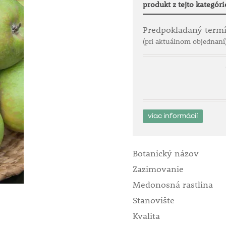
produkt z tejto kategóri
Predpokladaný term
(pri aktuálnom objednaní
viac informácií
Botanický názov
Zazimovanie
Medonosná rastlina
Stanovište
Kvalita