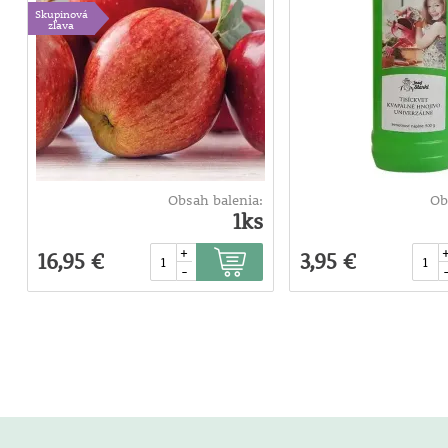
Skupinová
zľava
Obsah balenia:
Ob
1ks
+
16,95 €
3,95 €
-