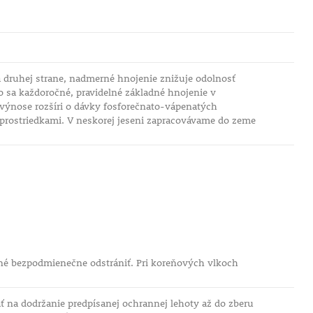
a druhej strane, nadmerné hnojenie znižuje odolnosť
 sa každoročné, pravidelné základné hnojenie v
 výnose rozšíri o dávky fosforečnato-vápenatých
prostriedkami. V neskorej jeseni zapracovávame do zeme
bné bezpodmienečne odstrániť. Pri koreňových vlkoch
 na dodržanie predpísanej ochrannej lehoty až do zberu