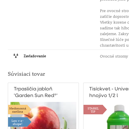
Pre ovocné str
zatlčie doprost
Všetky korene 
sadíme tak hlb
zalejeme. Zakr
Slnečné lúče po
chrastavitosti 
Zavlažovanie
Ovocné stromy p
Súvisiaci tovar
Trpasličia jabloň
Tisíckvet - Univ
'Garden Sun Red®'
hnojivo 1/2 l
Medonosná
STARKL
rastlina
TIP
Len v e-
shope!