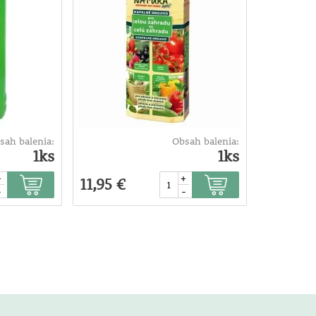
sah balenia:
Obsah balenia:
1ks
1ks
+
+
11,95 €
-
-