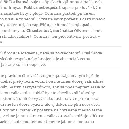
y!
Voška listová:
Saje na špičkách výhonov a na listoch.
savému hmyzu.
Puklica nebezpečná
napadá predovšetkým
ečisťuje listy a plody. Ochrana: postrek pri rašení
 tvaru a zhnednú. Žltkasté larvy požierajú časti kvetov.
ody vo vnútri, čo zapríčiňuje ich predčasný opad.
k proti hmyzu.
Chrastavitosť, múčnatka:
Olivovozelené a
skladovateľnosť. Ochrana: len preventívna, postrek v
a.
 úrodu je rozdielna, nedá sa zovšeobecniť. Prvá úroda
ôsledok nesprávneho hnojenia je absencia kvetov.
é jablone sú samoopelivé.
é pravidlo: čím väčší črepník použijeme, tým lepší je
odtekať prebytočná voda. Použite zmes dobrej záhradnej
renáž. Vrstvu zakryte rúnom, aby sa pôda nepremiešala so
šiemu zalievaniu. Pokiaľ by ste chceli zvoliť vhodný
ktoré sú o niečo vyššie ako rastlina v črepníku, ako
á nie len dobre vyzerá, ale aj dokonale plní svoj účel.
ná ochrana: črepníky postavte na chránené miesto tesne
j v zime je nutná mierna zálievka. Mráz znižuje vlhkosť
mácie získate pod témou stĺpovité jablone - ochrana