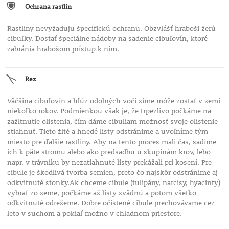
Ochrana rastlín
Rastliny nevyžaduju špecifickú ochranu. Obzvlášť hraboši žerú
cibuľky. Dostať špeciálne nádoby na sadenie cibuľovín, ktoré
zabránia hrabošom prístup k nim.
Rez
Väčšina cibuľovín a hľúz odolných voči zime môže zostať v zemi
niekoľko rokov. Podmienkou však je, že trpezlivo počkáme na
zažltnutie olistenia, čím dáme cibuliam možnosť svoje olistenie
stiahnuť. Tieto žlté a hnedé listy odstránime a uvoľníme tým
miesto pre ďalšie rastliny. Aby na tento proces mali čas, sadíme
ich k päte stromu alebo ako predsadbu u skupinám krov, lebo
napr. v trávniku by nezatiahnuté listy prekážali pri kosení. Pre
cibule je škodlivá tvorba semien, preto čo najskôr odstránime aj
odkvitnuté stonky.Ak chceme cibule (tulipány, narcisy, hyacinty)
vybrať zo zeme, počkáme až listy zvädnú a potom všetko
odkvitnuté odrežeme. Dobre očistené cibule prechovávame cez
leto v suchom a pokiaľ možno v chladnom priestore.