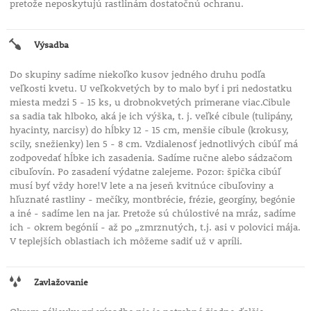
pretože neposkytujú rastlinám dostatočnú ochranu.
Výsadba
Do skupiny sadíme niekoľko kusov jedného druhu podľa
veľkosti kvetu. U veľkokvetých by to malo byť i pri nedostatku
miesta medzi 5 - 15 ks, u drobnokvetých primerane viac.Cibule
sa sadia tak hlboko, aká je ich výška, t. j. veľké cibule (tulipány,
hyacinty, narcisy) do hĺbky 12 - 15 cm, menšie cibule (krokusy,
scily, snežienky) len 5 - 8 cm. Vzdialenosť jednotlivých cibúľ má
zodpovedať hĺbke ich zasadenia. Sadíme ručne alebo sádzačom
cibuľovín. Po zasadení výdatne zalejeme. Pozor: špička cibúľ
musí byť vždy hore!V lete a na jeseň kvitnúce cibuľoviny a
hľuznaté rastliny - mečíky, montbrécie, frézie, georgíny, begónie
a iné - sadíme len na jar. Pretože sú chúlostivé na mráz, sadíme
ich - okrem begónií - až po „zmrznutých, t.j. asi v polovici mája.
V teplejších oblastiach ich môžeme sadiť už v apríli.
Zavlažovanie