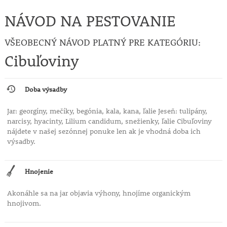
NÁVOD NA PESTOVANIE
VŠEOBECNÝ NÁVOD PLATNÝ PRE KATEGÓRIU:
Cibuľoviny
Doba výsadby
Jar: georgíny, mečíky, begónia, kala, kana, ľalie Jeseň: tulipány,
narcisy, hyacinty, Lilium candidum, snežienky, ľalie Cibuľoviny
nájdete v našej sezónnej ponuke len ak je vhodná doba ich
výsadby.
Hnojenie
Akonáhle sa na jar objavia výhony, hnojíme organickým
hnojivom.