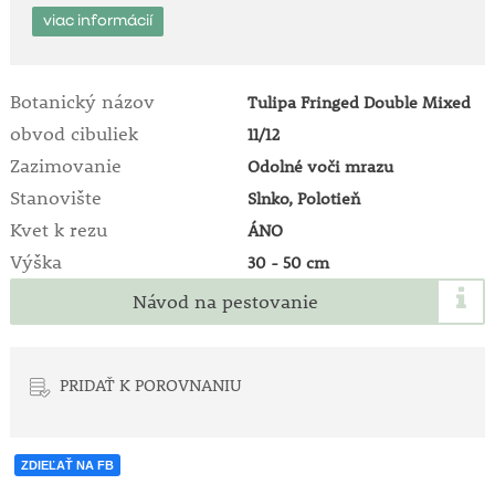
viac informácií
Botanický názov
Tulipa Fringed Double Mixed
obvod cibuliek
11/12
Zazimovanie
Odolné voči mrazu
Stanovište
Slnko, Polotieň
Kvet k rezu
ÁNO
Výška
30 - 50 cm
Návod na pestovanie
PRIDAŤ K POROVNANIU
ZDIEĽAŤ NA FB