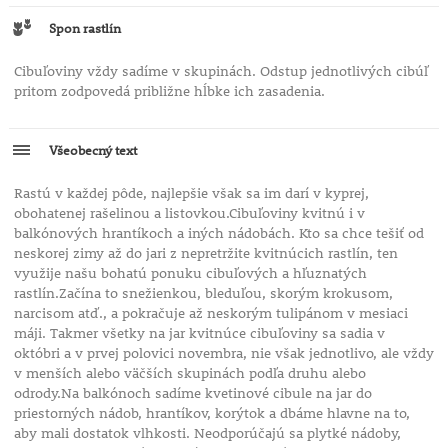
Spon rastlín
Cibuľoviny vždy sadíme v skupinách. Odstup jednotlivých cibúľ
pritom zodpovedá približne hĺbke ich zasadenia.
Všeobecný text
Rastú v každej pôde, najlepšie však sa im darí v kyprej,
obohatenej rašelinou a listovkou.Cibuľoviny kvitnú i v
balkónových hrantíkoch a iných nádobách. Kto sa chce tešiť od
neskorej zimy až do jari z nepretržite kvitnúcich rastlín, ten
využije našu bohatú ponuku cibuľových a hľuznatých
rastlín.Začína to snežienkou, bleduľou, skorým krokusom,
narcisom atď., a pokračuje až neskorým tulipánom v mesiaci
máji. Takmer všetky na jar kvitnúce cibuľoviny sa sadia v
októbri a v prvej polovici novembra, nie však jednotlivo, ale vždy
v menších alebo väčších skupinách podľa druhu alebo
odrody.Na balkónoch sadíme kvetinové cibule na jar do
priestorných nádob, hrantíkov, korýtok a dbáme hlavne na to,
aby mali dostatok vlhkosti. Neodporúčajú sa plytké nádoby,