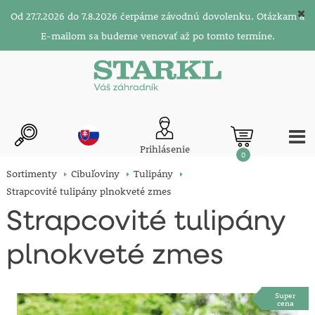
Od 27.7.2026 do 7.8.2026 čerpáme závodnú dovolenku. Otázkam a
E-mailom sa budeme venovať až po tomto termíne.
Prihlásenie
0
Sortimenty
Cibuľoviny
Tulipány
Strapcovité tulipány plnokveté zmes
Strapcovité tulipány
plnokveté zmes
Super
cena