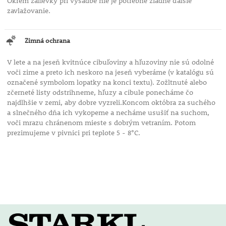
Okrem zálievky pri výsadbe nie je potrebné žiadne ďalšie
zavlažovanie.
Zimná ochrana
V lete a na jeseň kvitnúce cibuľoviny a hľuzoviny nie sú odolné
voči zime a preto ich neskoro na jeseň vyberáme (v katalógu sú
označené symbolom lopatky na konci textu). Zožltnuté alebo
zčerneté listy odstrihneme, hľuzy a cibule ponecháme čo
najdlhšie v zemi, aby dobre vyzreli.Koncom októbra za suchého
a slnečného dňa ich vykopeme a necháme usušiť na suchom,
voči mrazu chránenom mieste s dobrým vetraním. Potom
prezimujeme v pivnici pri teplote 5 - 8°C.