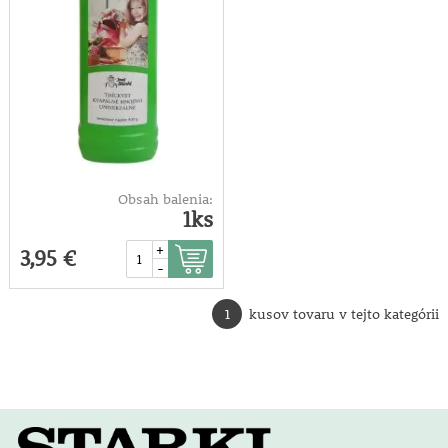
Obsah balenia:
1ks
+
3,95 €
-
1
kusov tovaru v tejto kategórii