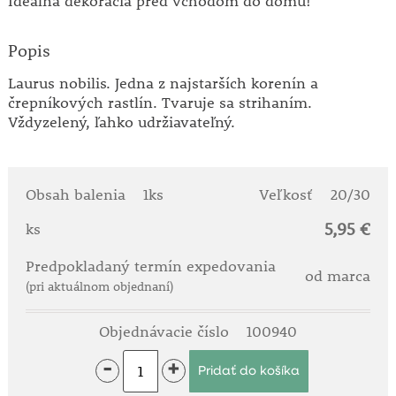
Ideálna dekorácia pred vchodom do domu!
Popis
Laurus nobilis. Jedna z najstarších korenín a
črepníkových rastlín. Tvaruje sa strihaním.
Vždyzelený, ľahko udržiavateľný.
Obsah balenia
1ks
Veľkosť
20/30
5,95 €
ks
Predpokladaný termín expedovania
od marca
(pri aktuálnom objednaní)
Objednávacie číslo
100940
-
+