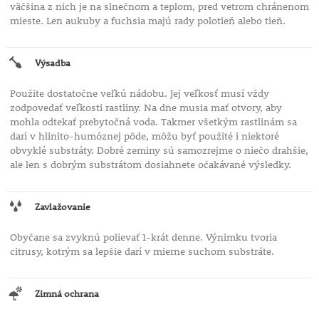
väčšina z nich je na slnečnom a teplom, pred vetrom chránenom
mieste. Len aukuby a fuchsia majú rady polotieň alebo tieň.
Výsadba
Použite dostatočne veľkú nádobu. Jej veľkosť musí vždy
zodpovedať veľkosti rastliny. Na dne musia mať otvory, aby
mohla odtekať prebytočná voda. Takmer všetkým rastlinám sa
darí v hlinito-humóznej pôde, môžu byť použité i niektoré
obvyklé substráty. Dobré zeminy sú samozrejme o niečo drahšie,
ale len s dobrým substrátom dosiahnete očakávané výsledky.
Zavlažovanie
Obyčane sa zvyknú polievať 1-krát denne. Výnimku tvoria
citrusy, kotrým sa lepšie darí v mierne suchom substráte.
Zimná ochrana