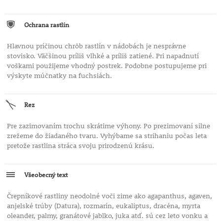
Ochrana rastlín
Hlavnou príčinou chrôb rastlín v nádobách je nesprávne
stovisko. Väčšinou príliš vlhké a príliš zatiené. Pri napadnutí
voškami použijeme vhodný postrek. Podobne postupujeme pri
výskyte múčnatky na fuchsiách.
Rez
Pre zazimovaním trochu skrátime výhony. Po prezimovaní silne
zrežeme do žiadaného tvaru. Vyhýbame sa strihaniu počas leta
pretože rastlina stráca svoju prirodzenú krásu.
Všeobecný text
Črepníkové rastliny neodolné voči zime ako agapanthus, agaven,
anjelské trúby (Datura), rozmarín, eukaliptus, dracéna, myrta
oleander, palmy, granátové jablko, juka atď. sú cez leto vonku a