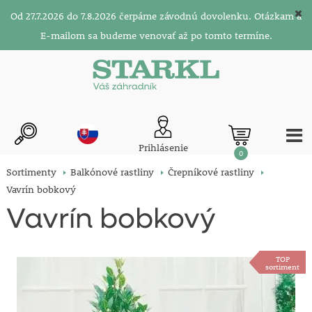
Od 27.7.2026 do 7.8.2026 čerpáme závodnú dovolenku. Otázkam a
E-mailom sa budeme venovať až po tomto termíne.
Prihlásenie
0
Sortimenty
Balkónové rastliny
Črepníkové rastliny
Vavrín bobkový
Vavrín bobkový
TOP
sortiment