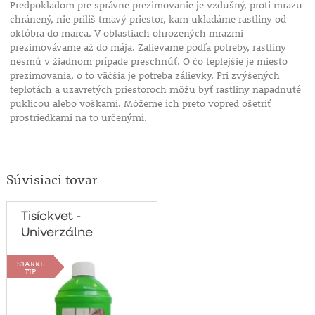
Predpokladom pre správne prezimovanie je vzdušný, proti mrazu
chránený, nie príliš tmavý priestor, kam ukladáme rastliny od
októbra do marca. V oblastiach ohrozených mrazmi
prezimovávame až do mája. Zalievame podľa potreby, rastliny
nesmú v žiadnom prípade preschnúť. O čo teplejšie je miesto
prezimovania, o to väčšia je potreba zálievky. Pri zvýšených
teplotách a uzavretých priestoroch môžu byť rastliny napadnuté
puklicou alebo voškami. Môžeme ich preto vopred ošetriť
prostriedkami na to určenými.
Súvisiaci tovar
Tisíckvet -
Univerzálne
hnojivo 1/2 l
STARKL
TIP