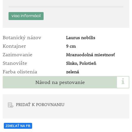
viac informácií
Botanický názov
Laurus nobilis
Kontajner
9 cm
Zazimovanie
Mrazuodolná miestnosť
Stanovište
Slnko, Polotieň
Farba olistenia
zelená
Návod na pestovanie
PRIDAŤ K POROVNANIU
ZDIEĽAŤ NA FB