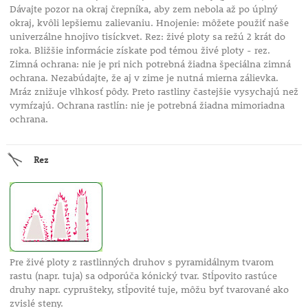
Dávajte pozor na okraj črepníka, aby zem nebola až po úplný
okraj, kvôli lepšiemu zalievaniu. Hnojenie: môžete použiť naše
univerzálne hnojivo tisíckvet. Rez: živé ploty sa režú 2 krát do
roka. Bližšie informácie získate pod témou živé ploty - rez.
Zimná ochrana: nie je pri nich potrebná žiadna špeciálna zimná
ochrana. Nezabúdajte, že aj v zime je nutná mierna zálievka.
Mráz znižuje vlhkosť pôdy. Preto rastliny častejšie vysychajú než
vymŕzajú. Ochrana rastlín: nie je potrebná žiadna mimoriadna
ochrana.
Rez
Pre živé ploty z rastlinných druhov s pyramidálnym tvarom
rastu (napr. tuja) sa odporúča kónický tvar. Stĺpovito rastúce
druhy napr. cyprušteky, stĺpovité tuje, môžu byť tvarované ako
zvislé steny.