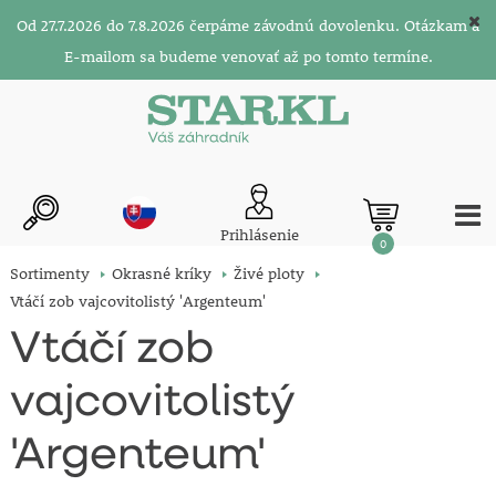
Od 27.7.2026 do 7.8.2026 čerpáme závodnú dovolenku. Otázkam a
E-mailom sa budeme venovať až po tomto termíne.
Prihlásenie
0
Sortimenty
Okrasné kríky
Živé ploty
Vtáčí zob vajcovitolistý 'Argenteum'
Vtáčí zob
vajcovitolistý
'Argenteum'