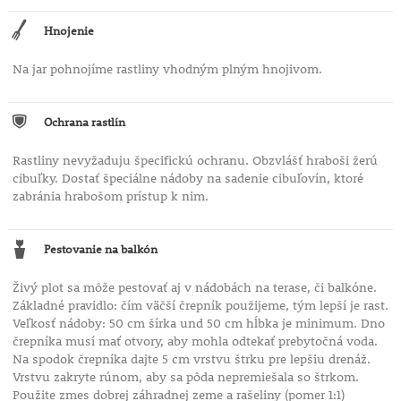
Hnojenie
Na jar pohnojíme rastliny vhodným plným hnojivom.
Ochrana rastlín
Rastliny nevyžaduju špecifickú ochranu. Obzvlášť hraboši žerú
cibuľky. Dostať špeciálne nádoby na sadenie cibuľovín, ktoré
zabránia hrabošom prístup k nim.
Pestovanie na balkón
Živý plot sa môže pestovať aj v nádobách na terase, či balkóne.
Základné pravidlo: čím väčší črepník použijeme, tým lepší je rast.
Veľkosť nádoby: 50 cm šírka und 50 cm hĺbka je minimum. Dno
črepníka musí mať otvory, aby mohla odtekať prebytočná voda.
Na spodok črepníka dajte 5 cm vrstvu štrku pre lepšiu drenáž.
Vrstvu zakryte rúnom, aby sa pôda nepremiešala so štrkom.
Použite zmes dobrej záhradnej zeme a rašeliny (pomer 1:1)