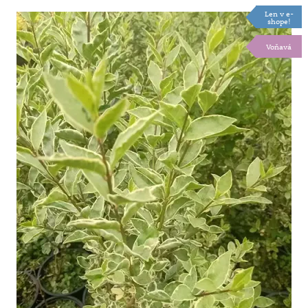
Len v e-
shope!
Voňavá