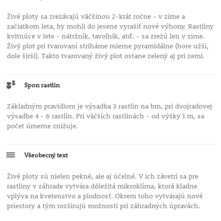
Živé ploty sa zrezávajú väčšinou 2-krát ročne - v zime a
začiatkom leta, by mohli do jesene vyrašiť nové výhony. Rastliny
kvitnúce v lete - nátržník, tavoľník, atď. - sa zrežú len v zime.
Živý plot pri tvarovaní striháme mierne pyramidálne (hore užší,
dole širší). Takto tvarovaný živý plot ostane zelený aj pri zemi.
Spon rastlín
Základným pravidlom je výsadba 3 rastlín na bm, pri dvojradovej
výsadbe 4 - 6 rastlín. Pri väčších rastlinách - od výšky 1 m, sa
počet úmerne znižuje.
Všeobecný text
Živé ploty sú nielen pekné, ale aj účelné. V ich závetrí sa pre
rastliny v záhrade vytvára dôležitá mikroklíma, ktorá kladne
vplýva na kvetenstvo a plodnosť. Okrem toho vytvárajú nové
priestory a tým rozširujú možnosti pri záhradných úpravách.