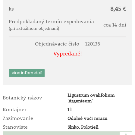
8,45 €
ks
Predpokladaný termín expedovania
cca 14 dní
(pri aktuálnom objednaní)
Objednávacie číslo
120136
Vypredané!
viac informácií
Ligustrum ovalifolium
Botanický názov
'Argenteum'
Kontajner
1 l
Zazimovanie
Odolné voči mrazu
Stanovište
Slnko, Polotieň