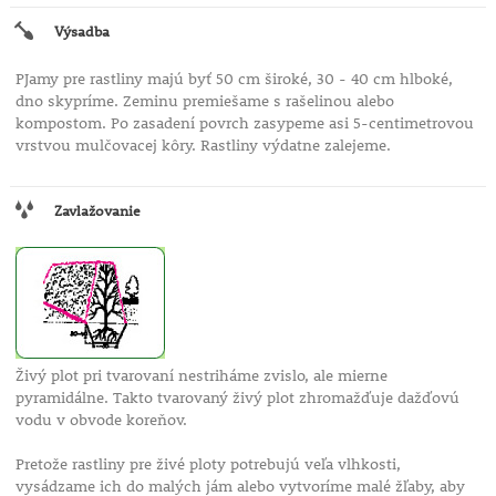
Výsadba
PJamy pre rastliny majú byť 50 cm široké, 30 - 40 cm hlboké,
dno skypríme. Zeminu premiešame s rašelinou alebo
kompostom. Po zasadení povrch zasypeme asi 5-centimetrovou
vrstvou mulčovacej kôry. Rastliny výdatne zalejeme.
Zavlažovanie
Živý plot pri tvarovaní nestriháme zvislo, ale mierne
pyramidálne. Takto tvarovaný živý plot zhromažďuje dažďovú
vodu v obvode koreňov.
Pretože rastliny pre živé ploty potrebujú veľa vlhkosti,
vysádzame ich do malých jám alebo vytvoríme malé žľaby, aby