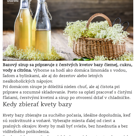
Bazový sirup sa pripravuje z čerstvých kvetov bazy čiernej, cukru,
vody a citróna.
Výborne sa hodí ako domáca limonáda s vodou,
ľadom a bylinkami, ale aj do dezertov alebo letných
nealkoholických nápojov.
Pri domácom sirupe je dôležitá nielen chuť, ale aj čistota pri
príprave a rozumné skladovanie. Preto sa oplatí pracovať s čistými
fľašami, čerstvými kvetmi a sirup po otvorení držať v chladničke.
Kedy zbierať kvety bazy
Kvety bazy zbierajte za suchého počasia, ideálne dopoludnia, keď
sú rozkvitnuté a voňavé. Vyberajte miesta ďalej od ciest a
prašných okrajov. Kvety by mali byť svieže, bez hnednutia a bez
viditeľného poškodenia.