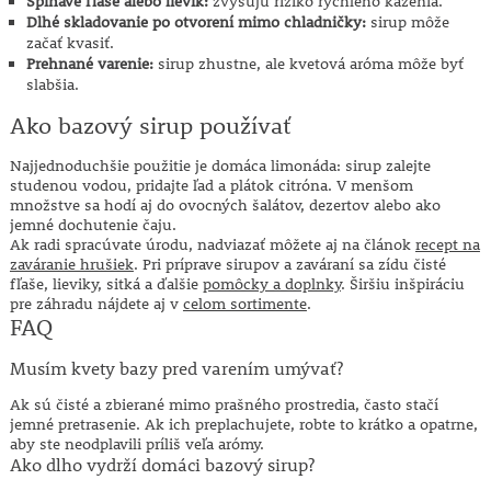
Špinavé fľaše alebo lievik:
zvyšujú riziko rýchleho kazenia.
Dlhé skladovanie po otvorení mimo chladničky:
sirup môže
začať kvasiť.
Prehnané varenie:
sirup zhustne, ale kvetová aróma môže byť
slabšia.
Ako bazový sirup používať
Najjednoduchšie použitie je domáca limonáda: sirup zalejte
studenou vodou, pridajte ľad a plátok citróna. V menšom
množstve sa hodí aj do ovocných šalátov, dezertov alebo ako
jemné dochutenie čaju.
Ak radi spracúvate úrodu, nadviazať môžete aj na článok
recept na
zaváranie hrušiek
. Pri príprave sirupov a zaváraní sa zídu čisté
fľaše, lieviky, sitká a ďalšie
pomôcky a doplnky
. Širšiu inšpiráciu
pre záhradu nájdete aj v
celom sortimente
.
FAQ
Musím kvety bazy pred varením umývať?
Ak sú čisté a zbierané mimo prašného prostredia, často stačí
jemné pretrasenie. Ak ich preplachujete, robte to krátko a opatrne,
aby ste neodplavili príliš veľa arómy.
Ako dlho vydrží domáci bazový sirup?