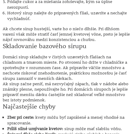
Pridajte cukor a za miešania zohrievajte, kým sa úplne
nerozpustí.
Hotový sirup nalejte do pripravených fliaš, uzavrite a nechajte
vychladnúť.
Ak chcete sirup hustejší, varte ho o niečo dlhšie. Pri dlhšom
varení však môže stratiť časť jemnej kvetovej vône, preto je lepšie
nájsť rovnováhu medzi konzistenciou a chuťou.
Skladovanie bazového sirupu
Domáci sirup skladujte v čistých uzavretých fľašiach na
chladnom a tmavom mieste. Po otvorení ho držte v chladničke a
spotrebujte v rozumnom čase. Ak pripravíte väčšie množstvo a
nechcete riskovať znehodnotenie, praktickou možnosťou je časť
sirupu zamraziť v menších dávkach.
Ak sirup začne peniť, má nezvyčajný zápach, tlak v nádobe alebo
známky plesne, nepoužívajte ho. Pri domácich sirupoch je lepšie
pripraviť menšiu dávku častejšie než skladovať veľké množstvo
bez istoty podmienok.
Najčastejšie chyby
Zber pri ceste:
kvety môžu byť zaprášené a menej vhodné na
spracovanie.
Príliš silné umývanie kvetov:
sirup môže mať slabšiu vôňu.