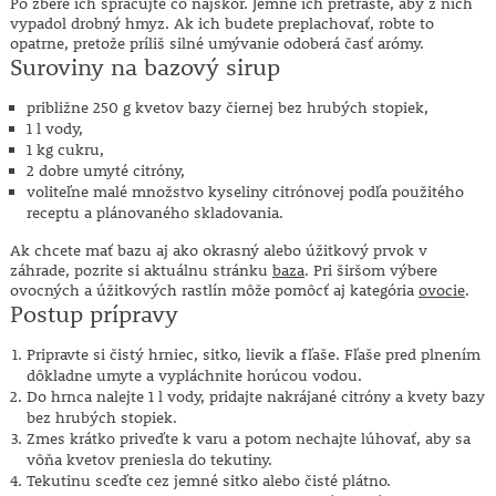
Po zbere ich spracujte čo najskôr. Jemne ich pretraste, aby z nich
vypadol drobný hmyz. Ak ich budete preplachovať, robte to
opatrne, pretože príliš silné umývanie odoberá časť arómy.
Suroviny na bazový sirup
približne 250 g kvetov bazy čiernej bez hrubých stopiek,
1 l vody,
1 kg cukru,
2 dobre umyté citróny,
voliteľne malé množstvo kyseliny citrónovej podľa použitého
receptu a plánovaného skladovania.
Ak chcete mať bazu aj ako okrasný alebo úžitkový prvok v
záhrade, pozrite si aktuálnu stránku
baza
. Pri širšom výbere
ovocných a úžitkových rastlín môže pomôcť aj kategória
ovocie
.
Postup prípravy
Pripravte si čistý hrniec, sitko, lievik a fľaše. Fľaše pred plnením
dôkladne umyte a vypláchnite horúcou vodou.
Do hrnca nalejte 1 l vody, pridajte nakrájané citróny a kvety bazy
bez hrubých stopiek.
Zmes krátko priveďte k varu a potom nechajte lúhovať, aby sa
vôňa kvetov preniesla do tekutiny.
Tekutinu sceďte cez jemné sitko alebo čisté plátno.