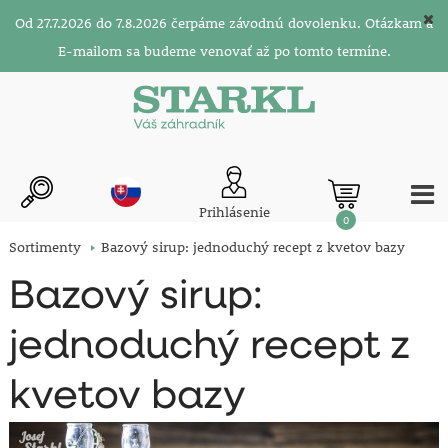
Od 27.7.2026 do 7.8.2026 čerpáme závodnú dovolenku. Otázkam a
E-mailom sa budeme venovať až po tomto termíne.
Prihlásenie
0
Sortimenty
Bazový sirup: jednoduchý recept z kvetov bazy
Bazový sirup:
jednoduchý recept z
kvetov bazy