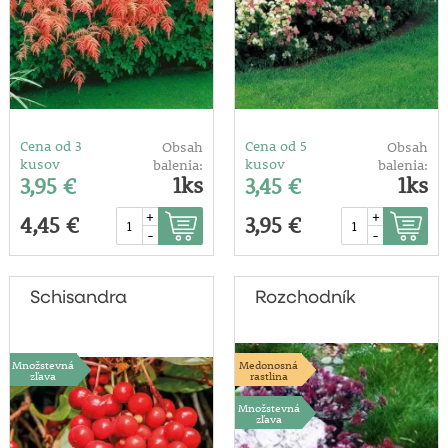
Cena od 3
Cena od 5
Obsah
Obsah
kusov
kusov
balenia:
balenia:
1ks
1ks
3,95 €
3,45 €
+
+
4,45 €
3,95 €
-
-
Schisandra
Rozchodník
Množstevná
Medonosná
zľava
rastlina
Množstevná
zľava