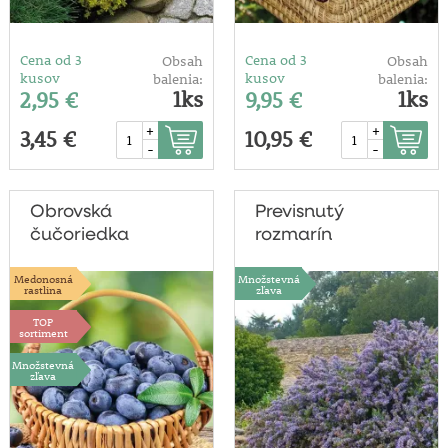
Cena od 3
Cena od 3
Obsah
Obsah
kusov
kusov
balenia:
balenia:
1ks
1ks
2,95 €
9,95 €
+
+
3,45 €
10,95 €
-
-
Obrovská
Previsnutý
čučoriedka
rozmarín
'Heidi'
Medonosná
Množstevná
rastlina
zľava
TOP
sortiment
Množstevná
zľava