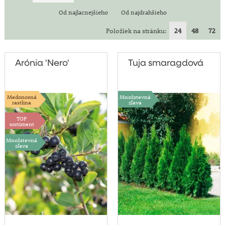
Od najlacnejšieho
Od najdrahšieho
Položiek na stránku:
24
48
72
Arónia 'Nero'
Tuja smaragdová
Medonosná
Množstevná
rastlina
zľava
TOP
sortiment
Množstevná
zľava