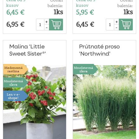
Obsah
Obsah
kusov
kusov
balenia:
balenia:
1ks
1ks
6,45 €
5,95 €
+
+
6,95 €
6,45 €
-
-
Malina 'Little
Prútnaté proso
Sweet Sister®'
'Northwind'
Medonosná
Množstevná
rastlina
zľava
Množstevná
zľava
Len v e-
shope!