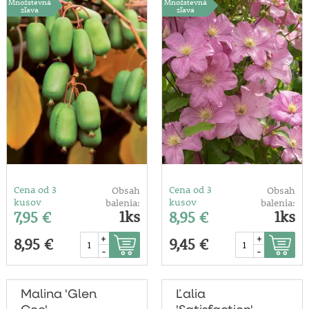
Množstevná
Množstevná
zľava
zľava
Cena od 3
Cena od 3
Obsah
Obsah
kusov
kusov
balenia:
balenia:
1ks
1ks
7,95 €
8,95 €
+
+
8,95 €
9,45 €
-
-
Malina 'Glen
Ľalia