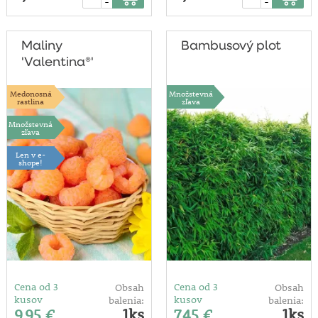
-
-
Maliny
Bambusový plot
'Valentina®'
Medonosná
Množstevná
rastlina
zľava
Množstevná
zľava
Len v e-
shope!
Cena od 3
Cena od 3
Obsah
Obsah
kusov
kusov
balenia:
balenia:
1ks
1ks
9,95 €
7,45 €