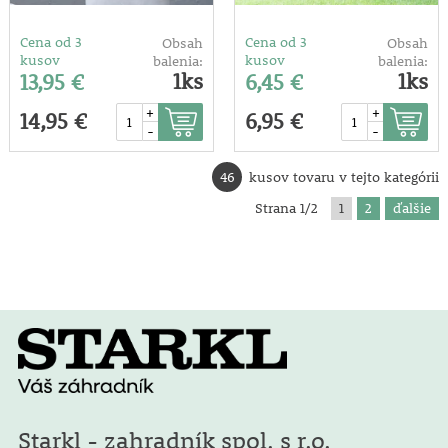
Cena od 3
Cena od 3
Obsah
Obsah
kusov
kusov
balenia:
balenia:
1ks
1ks
13,95 €
6,45 €
+
+
14,95 €
6,95 €
-
-
46
kusov tovaru v tejto kategórii
Strana 1/2
1
2
ďalšie
Starkl - zahradník spol. s r.o.