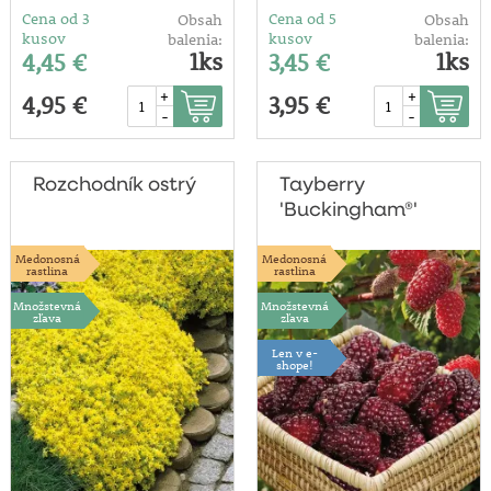
Cena od 3
Cena od 5
Obsah
Obsah
kusov
kusov
balenia:
balenia:
1ks
1ks
4,45 €
3,45 €
+
+
4,95 €
3,95 €
-
-
Rozchodník ostrý
Tayberry
'Buckingham®'
Medonosná
Medonosná
rastlina
rastlina
Množstevná
Množstevná
zľava
zľava
Len v e-
shope!