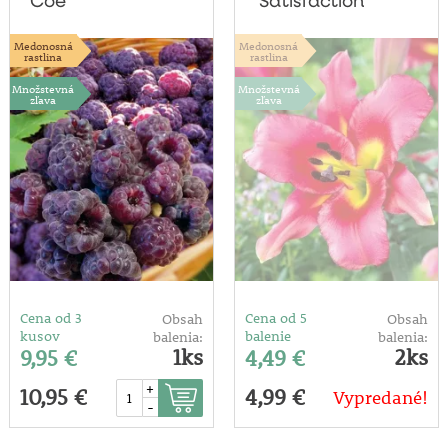
Coe'
'Satisfaction'
Medonosná
Medonosná
rastlina
rastlina
Množstevná
Množstevná
zľava
zľava
Cena od 3
Cena od 5
Obsah
Obsah
kusov
balenie
balenia:
balenia:
1ks
2ks
9,95 €
4,49 €
+
10,95 €
4,99 €
Vypredané!
-