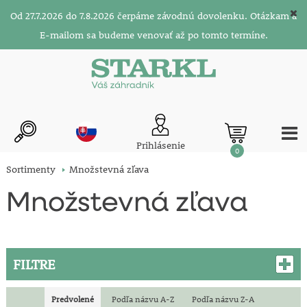
Od 27.7.2026 do 7.8.2026 čerpáme závodnú dovolenku. Otázkam a
E-mailom sa budeme venovať až po tomto termíne.
Prihlásenie
0
Sortimenty
Množstevná zľava
Množstevná zľava
FILTRE
Predvolené
Podľa názvu A-Z
Podľa názvu Z-A