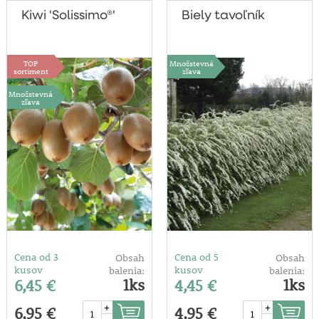
Kiwi 'Solissimo®'
Biely tavoľník
TOP
Množstevná
sortiment
zľava
Množstevná
zľava
Cena od 3
Cena od 5
Obsah
Obsah
kusov
kusov
balenia:
balenia:
1ks
1ks
6,45 €
4,45 €
+
+
6,95 €
4,95 €