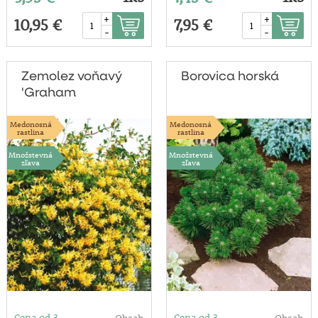
+
+
10,95 €
7,95 €
-
-
Zemolez voňavý
Borovica horská
'Graham
Thomas'
Medonosná
Medonosná
rastlina
rastlina
Množstevná
Množstevná
zľava
zľava
Cena od 3
Cena od 3