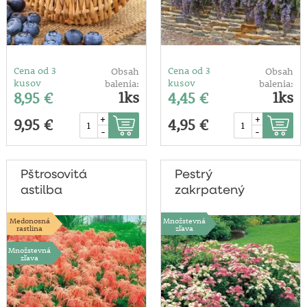
Cena od 3
Cena od 3
Obsah
Obsah
kusov
kusov
balenia:
balenia:
1ks
1ks
8,95 €
4,45 €
+
+
9,95 €
4,95 €
-
-
Pštrosovitá
Pestrý
astilba
zakrpatený
tavoľník
Medonosná
Množstevná
rastlina
zľava
Množstevná
zľava