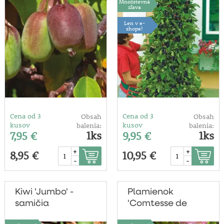
Množstevná
zľava
Len v e-
shope!
Cena od 3
Cena od 3
Obsah
Obsah
kusov
kusov
balenia:
balenia:
1ks
1ks
7,95 €
9,95 €
+
+
8,95 €
10,95 €
-
-
Kiwi 'Jumbo' -
Plamienok
samičia
'Comtesse de
Bouchaud'