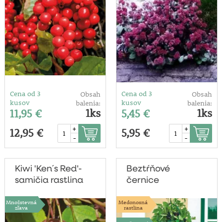
Cena od 3
Cena od 3
Obsah
Obsah
kusov
kusov
balenia:
balenia:
1ks
1ks
11,95 €
5,45 €
+
+
12,95 €
5,95 €
-
-
Kiwi 'Ken´s Red'-
Beztŕňové
samičia rastlina
černice
'Navaho®'
Množstevná
Medonosná
zľava
rastlina