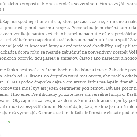
ľu alebo kompostu, ktorý sa zmieša so zeminou, čím sa zvýši tvorba 
ti.
á:
Saje na spodnej strane ihličia, ktoré po čase zožltne, zhnedne a n
: prostriedky proti savému hmyzu. Prevenciou je priebežná kontrola n
koch vznikajú saním vošiek. Ak hrozí napadnutie ešte z predošlého r
i. Pri viditeľnom napadnutí stačí odrezať napadnutú časť a spáliť.
Zav
mení je vidieť hnedasté larvy a duté požerové chodbičky. Najlepší ter
edchádzajúcom roku sa nesmie zabudnúť na preventívny postrek.
Vošk
onkoch borovíc, douglasiek a smrekov. Často i ako následok dlhodo
e ľahko pestovať aj v črepníkoch na balkóne a terase. Základné pravid
a: obsah od 20 litrov.Dno črepníka musí mať otvory, aby mohla odte
er 1:1). Na spodok črepníka dajte 5 cm vrstvu štrku pre lepšiu drenáž
očkovania musí byť asi jeden centimeter pod zemou. Dávajte pozor na
aniu. Hnojenie: Pre ihličnany použite naše univerzálne hnojivo. Rastl
vanie: Obyčajne sa zalievajú raz denne. Zimná ochrana: črepníky post
ník musí zabezpečiť rúnom. Nezabúdajte, že aj v zime je nutná mierna
hajú než vymŕzajú. Ochrana rastlín: bližšie informácie získate pod té