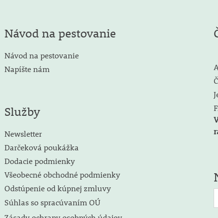
Návod na pestovanie
Návod na pestovanie
A
Napíšte nám
Č
J
F
Služby
V
r
Newsletter
Darčeková poukážka
Dodacie podmienky
Všeobecné obchodné podmienky
Odstúpenie od kúpnej zmluvy
Súhlas so spracúvaním OÚ
Zásady ochrany osobných údajov