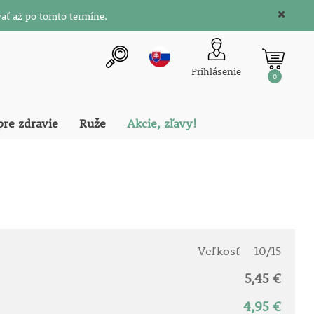
ať až po tomto termíne.
Prihlásenie
0
pre zdravie
Ruže
Akcie, zľavy!
Veľkosť
10/15
5,45 €
4,95 €