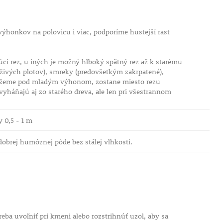
honkov na polovicu i viac, podporíme hustejší rast
úci rez, u iných je možný hlboký spätný rez až k starému
 živých plotov), smreky (predovšetkým zakrpatené),
k režeme pod mladým výhonom, zostane miesto rezu
 vyháňajú aj zo starého dreva, ale len pri všestrannom
y 0,5 - 1 m
 dobrej humóznej pôde bez stálej vlhkosti.
eba uvoľniť pri kmeni alebo rozstrihnúť uzol, aby sa