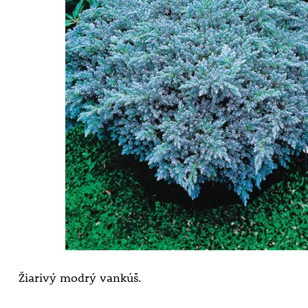
Žiarivý modrý vankúš.