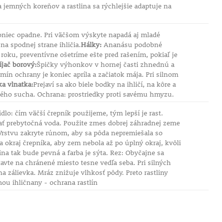
jemných koreňov a rastlina sa rýchlejšie adaptuje na
akoniec opadne. Pri väčšom výskyte napadá aj mladé
a spodnej strane ihličia.
Hálky:
Ananásu podobné
oku, preventívne ošetríme ešte pred rašením, pokiaľ je
íjač borový:
Špičky výhonkov v hornej časti zhnednú a
mín ochrany je koniec apríla a začiatok mája. Pri silnom
a vlnatka:
Prejaví sa ako biele bodky na ihličí, na kôre a
bého sucha. Ochrana: prostriedky proti savému hmyzu.
lo: čím väčší črepník použijeme, tým lepší je rast.
kať prebytočná voda. Použite zmes dobrej záhradnej zeme
. Vrstvu zakryte rúnom, aby sa pôda nepremiešala so
 okraj črepníka, aby zem nebola až po úplný okraj, kvôli
ina tak bude pevná a farba je sýta. Rez: Obyčajne sa
avte na chránené miesto tesne vedľa seba. Pri silných
 zálievka. Mráz znižuje vlhkosť pôdy. Preto rastliny
mou ihličnany - ochrana rastlín