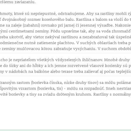
oršiemu zaviazaniu.
hmoty, ktoré sú nepriepustné, odstraňujeme. Aby sa rastliny mohli rý
dvojnásobný rozmer koreňového balu. Rastlina s balom sa vloží do ta
e sa zaleje (zabahní) rovnako pri jarnej či jesennej výsadbe. Nakoni
kými centimetrami zeminy. Pôdu upravíme tak, aby sa voda zhromažďov
 treba ukotviť, aby vietor nekýval rastlinou a nezabraňoval tak úsp
odmienečne nutné zatienenie plachtou. V suchých oblastiach treba pr
ie zeminy mulčovacou kôrou zabraňuje vysýchaniu. V suchom období s
cho je nepriateľom všetkých vždyzelených ihličnanov. Mnohé druhy ih
do šírky ani do hĺbky a ich jemne rozvetvené vlasové korienky sú pr
nany v nádobách na balkóne alebo terase treba zalievať aj počas teplejš
stranným rastom (borievka čínska, nízke druhy tisov) sa môžu poláma
ĺpovitým vzrastom (borievka, tis) - môžu sa rozpadnúť. Sneh nestria
ovité borievky a tisy sa zviažu drôteným kruhom. Rastliny s normáln