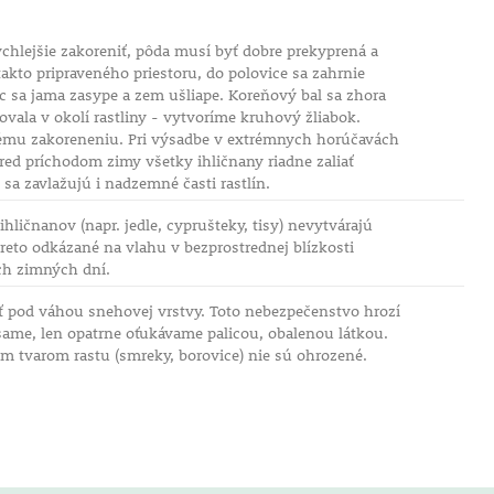
chlejšie zakoreniť, pôda musí byť dobre prekyprená a
kto pripraveného priestoru, do polovice sa zahrnie
ec sa jama zasype a zem ušliape. Koreňový bal sa zhora
ala v okolí rastliny - vytvoríme kruhový žliabok.
ešnému zakoreneniu. Pri výsadbe v extrémnych horúčavách
ed príchodom zimy všetky ihličnany riadne zaliať
a zavlažujú i nadzemné časti rastlín.
ličnanov (napr. jedle, cyprušteky, tisy) nevytvárajú
eto odkázané na vlahu v bezprostrednej blízkosti
ích zimných dní.
ť pod váhou snehovej vrstvy. Toto nebezpečenstvo hrozí
same, len opatrne oťukávame palicou, obalenou látkou.
ym tvarom rastu (smreky, borovice) nie sú ohrozené.