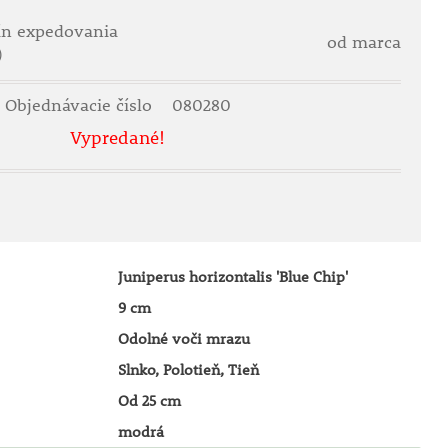
ín expedovania
od marca
)
Objednávacie číslo
080280
Vypredané!
Juniperus horizontalis 'Blue Chip'
9 cm
Odolné voči mrazu
Slnko, Polotieň, Tieň
Od 25 cm
modrá