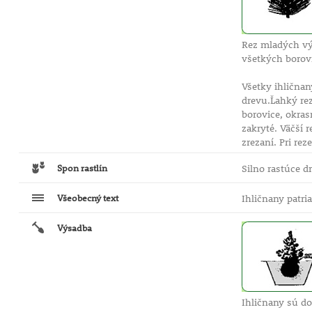
Rez mladých vý
všetkých borov
Všetky ihličnan
drevu.Ľahký rez
borovice, okra
zakryté. Väčší 
zrezaní. Pri rez
Spon rastlín
Silno rastúce d
Všeobecný text
Ihličnany patri
Výsadba
Ihličnany sú do