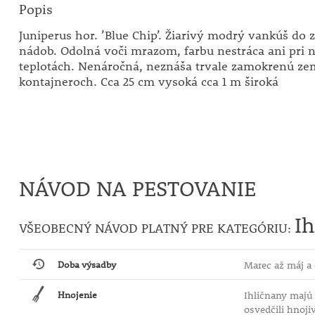
Popis
Juniperus hor. ’Blue Chip’. Žiarivý modrý vankúš do 
nádob. Odolná voči mrazom, farbu nestráca ani pri 
teplotách. Nenáročná, neznáša trvale zamokrenú ze
kontajneroch. Cca 25 cm vysoká cca 1 m široká
NÁVOD NA PESTOVANIE
Ih
VŠEOBECNÝ NÁVOD PLATNÝ PRE KATEGÓRIU:
Doba výsadby
Marec až máj a 
Hnojenie
Ihličnany majú 
osvedčili hnoji