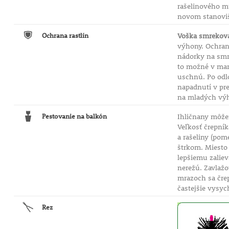
rašelinového mú
novom stanoviš
Ochrana rastlín
Voška smrekov
výhony. Ochrana
nádorky na smre
to možné v marc
uschnú. Po odlo
napadnutí v pr
na mladých výh
Pestovanie na balkón
Ihličnany môžem
Veľkosť črepník
a rašeliny (pom
štrkom. Miesto 
lepšiemu zaliev
nerežú. Zavlažo
mrazoch sa črep
častejšie vysyc
Rez