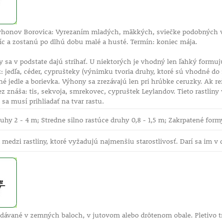
honov Borovica: Vyrezaním mladých, mäkkých, sviečke podobných vý
íc a zostanú po dlhú dobu malé a husté. Termín: koniec mája.
y sa v podstate dajú strihať. U niektorých je vhodný len ľahký formuj
: jedľa, céder, cyprušteky (výnimku tvoria druhy, ktoré sú vhodné do
sné jedle a borievka. Výhony sa zrezávajú len pri hrúbke ceruzky. A
rez znáša: tis, sekvoja, smrekovec, cypruštek Leylandov. Tieto rastliny
e sa musí prihliadať na tvar rastu.
ruhy 2 - 4 m; Stredne silno rastúce druhy 0,8 - 1,5 m; Zakrpatené form
a medzi rastliny, ktoré vyžadujú najmenšiu starostlivosť. Darí sa im v
dávané v zemných baloch, v jutovom alebo drôtenom obale. Pletivo tr