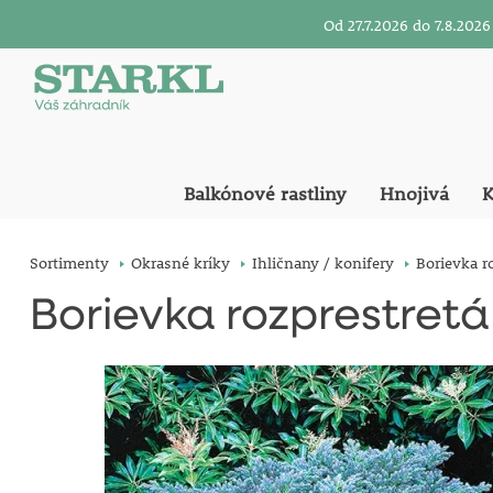
Od 27.7.2026 do 7.8.20
Balkónové rastliny
Hnojivá
K
Sortimenty
Okrasné kríky
Ihličnany / konifery
Borievka ro
Borievka rozprestretá 