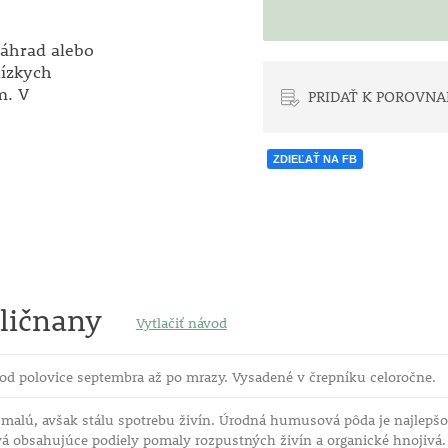
záhrad alebo
nízkych
m. V
PRIDAŤ K POROVNA
ZDIEĽAŤ NA FB
ličnany
Vytlačiť návod
od polovice septembra až po mrazy. Vysadené v črepníku celoročne.
malú, avšak stálu spotrebu živín. Úrodná humusová pôda je najlepšou
vá obsahujúce podiely pomaly rozpustných živín a organické hnojivá.