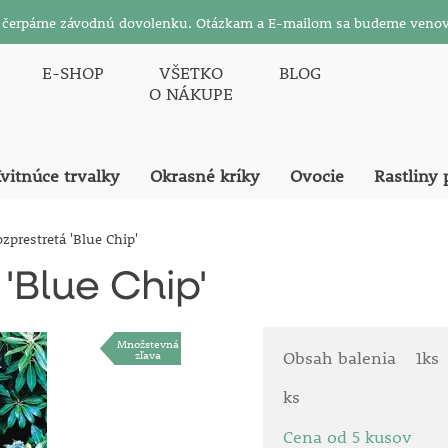
26 čerpáme závodnú dovolenku. Otázkam a E-mailom sa budeme venov
E-SHOP
VŠETKO
BLOG
O NÁKUPE
vitnúce trvalky
Okrasné kríky
Ovocie
Rastliny 
zprestretá 'Blue Chip'
'Blue Chip'
Množstevná
zľava
Obsah balenia
1ks
ks
Cena od 5 kusov