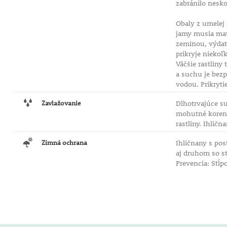
zabránilo nesk
Obaly z umelej 
jamy musia mať 
zeminou, výdatn
prikryje niekoľ
Väčšie rastliny
a suchu je bezp
vodou. Prikryt
Zavlažovanie
Dlhotrvajúce su
mohutné korene 
rastliny. Ihlič
Zimná ochrana
Ihličnany s po
aj druhom so st
Prevencia: Stĺp