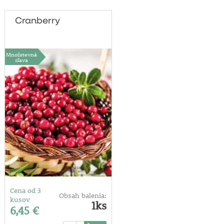
Cranberry
Množstevná
zľava
Cena od 3
Obsah balenia:
kusov
1ks
6,45 €