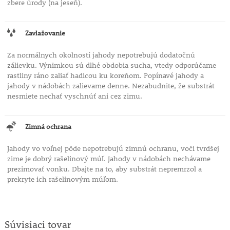
zbere úrody (na jeseň).
Zavlažovanie
Za normálnych okolností jahody nepotrebujú dodatočnú
zálievku. Výnimkou sú dlhé obdobia sucha, vtedy odporúčame
rastliny ráno zaliať hadicou ku koreňom. Popínavé jahody a
jahody v nádobách zalievame denne. Nezabudnite, že substrát
nesmiete nechať vyschnúť ani cez zimu.
Zimná ochrana
Jahody vo voľnej pôde nepotrebujú zimnú ochranu, voči tvrdšej
zime je dobrý rašelinový múľ. Jahody v nádobách nechávame
prezimovať vonku. Dbajte na to, aby substrát nepremrzol a
prekryte ich rašelinovým múľom.
Súvisiaci tovar