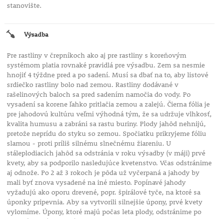
stanovište.
Výsadba
Pre rastliny v črepníkoch ako aj pre rastliny s koreňovým
systémom platia rovnaké pravidlá pre výsadbu. Zem sa nesmie
hnojiť 4 týždne pred a po sadení. Musí sa dbať na to, aby listové
srdiečko rastliny bolo nad zemou. Rastliny dodávané v
rašelinových baloch sa pred sadením namočia do vody. Po
vysadení sa korene ľahko pritlačia zemou a zalejú. Čierna fólia je
pre jahodovú kultúru veľmi výhodná tým, že sa udržuje vlhkosť,
kvalita humusu a zabráni sa rastu buriny. Plody jahôd nehnijú,
pretože neprídu do styku so zemou. Spočiatku prikryjeme fóliu
slamou - proti príliš silnému slnečnému žiareniu. U
stáleplodiacich jahôd sa odstránia v roku výsadby (v máji) prvé
kvety, aby sa podporilo nasledujúce kvetenstvo. Včas odstránime
aj odnože. Po 2 až 3 rokoch je pôda už vyčerpaná a jahody by
mali byť znova vysadené na iné miesto. Popínavé jahody
vyžadujú ako oporu drevené, popr. špirálové tyče, na ktoré sa
úponky pripevnia. Aby sa vytvorili silnejšie úpony, prvé kvety
vylomíme. Úpony, ktoré majú počas leta plody, odstránime po