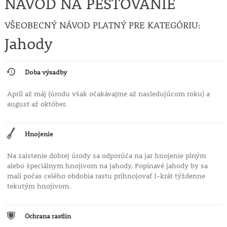
NÁVOD NA PESTOVANIE
VŠEOBECNÝ NÁVOD PLATNÝ PRE KATEGÓRIU:
Jahody
Doba výsadby
Apríl až máj (úrodu však očakávajme až nasledujúcom roku) a
august až október.
Hnojenie
Na zaistenie dobrej úrody sa odporúča na jar hnojenie plným
alebo špeciálnym hnojivom na jahody. Popínavé jahody by sa
mali počas celého obdobia rastu prihnojovať 1-krát týždenne
tekutým hnojivom.
Ochrana rastlín