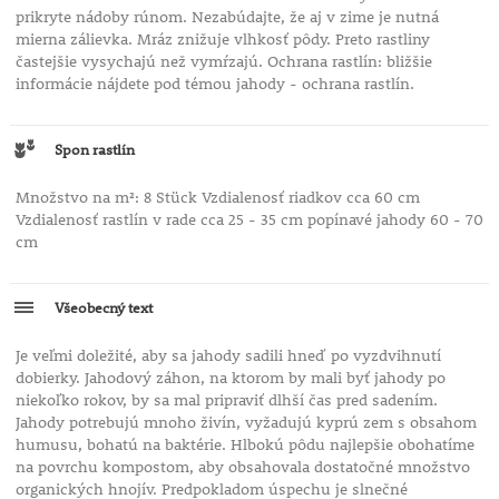
prikryte nádoby rúnom. Nezabúdajte, že aj v zime je nutná
mierna zálievka. Mráz znižuje vlhkosť pôdy. Preto rastliny
častejšie vysychajú než vymŕzajú. Ochrana rastlín: bližšie
informácie nájdete pod témou jahody - ochrana rastlín.
Spon rastlín
Množstvo na m²: 8 Stück Vzdialenosť riadkov cca 60 cm
Vzdialenosť rastlín v rade cca 25 - 35 cm popínavé jahody 60 - 70
cm
Všeobecný text
Je veľmi doležité, aby sa jahody sadili hneď po vyzdvihnutí
dobierky. Jahodový záhon, na ktorom by mali byť jahody po
niekoľko rokov, by sa mal pripraviť dlhší čas pred sadením.
Jahody potrebujú mnoho živín, vyžadujú kyprú zem s obsahom
humusu, bohatú na baktérie. Hlbokú pôdu najlepšie obohatíme
na povrchu kompostom, aby obsahovala dostatočné množstvo
organických hnojív. Predpokladom úspechu je slnečné