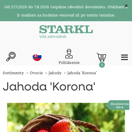
Od 27.7.2026 do 7.8.2026 čerpáme závodnú dovolenku. Otázkam a
E-mailom sa budeme venovať až po tomto termíne.
Prihlásenie
0
Sortimenty
Ovocie
Jahody
Jahoda 'Korona'
Jahoda 'Korona'
Množstevná
zľava