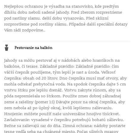
Nejlepšou ochranou je výsadba na stanovisko, kde predtým
dlhšiu dobu neboli sadené jahody. Pred zberom rozprestrieme
pod rastliny slamu. delší dobu vysazován. Před sklizní
rozprostřeme pod rostliny slámu. Případné další speciální dotazy
Vám rádi zodpovíme..
Pestovanie na balkón
Jahody sa môžu pestovať aj v nádobách alebo hrantíkoch na
balkóne, či terase. Základné pravidlo: Základné pravidlo: čím
väčší črepník použijeme, tým lepší je rast a úroda. Veľkosť
črepníka: obsah od 20 litrov. Dno črepníka musí mať otvory, aby
mohla odtekať prebytočná voda. Na spodok črepníka dajte 5 cm
vrstvu štrku pre lepšiu drenáž. Vrstvu zakryte rúnom, aby sa
pôda nepremiešala so štrkom. Použite zmes dobrej záhradnej
zeme a rašeliny (pomer 1:1) Dávajte pozor na okraj črepníka, aby
zem nebola až po úplný okraj, kvôli lepšiemu zalievaniu.
Hnojenie: môžete použiť naše univerzálne hnojivo tisíckvet.
Zavlažovanie: vysadené v črepníku potrebujú bohatú zálievku.
Bežne sa zalievajú raz do dňa. Zimná ochrana: nádoby postavte
tesne vedľa seba na chránené miesto. Počas silných mrazov