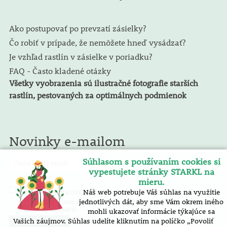
Ako postupovať po prevzatí zásielky?
Čo robiť v prípade, že nemôžete hneď vysádzať?
Je vzhľad rastlín v zásielke v poriadku?
FAQ - Často kladené otázky
Všetky vyobrazenia sú ilustračné fotografie starších
rastlín, pestovaných za optimálnych podmienok
Novinky e-mailom
Súhlasom s používaním cookies si
vypestujete stránky STARKL na
mieru.
spracovaním osobných údajov
Náš web potrebuje Váš súhlas na využitie
Súhlasím so
. E-mailový
spravodaj zasielame zadarmo. Pokyny pre zrušenie nájdete v každom
jednotlivých dát, aby sme Vám okrem iného
e-mailu spravodajcu.
mohli ukazovať informácie týkajúce sa
Vašich záujmov. Súhlas udelíte kliknutím na políčko „Povoliť