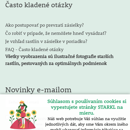
Často kladené otázky
Ako postupovať po prevzatí zásielky?
Čo robiť v prípade, že nemôžete hneď vysádzať?
Je vzhľad rastlín v zásielke v poriadku?
FAQ - Často kladené otázky
Všetky vyobrazenia sú ilustračné fotografie starších
rastlín, pestovaných za optimálnych podmienok
Novinky e-mailom
Súhlasom s používaním cookies si
vypestujete stránky STARKL na
mieru.
spracovaním osobných údajov
Náš web potrebuje Váš súhlas na využitie
Súhlasím so
. E-mailový
spravodaj zasielame zadarmo. Pokyny pre zrušenie nájdete v každom
jednotlivých dát, aby sme Vám okrem iného
e-mailu spravodajcu.
mohli ukazovať informácie týkajúce sa