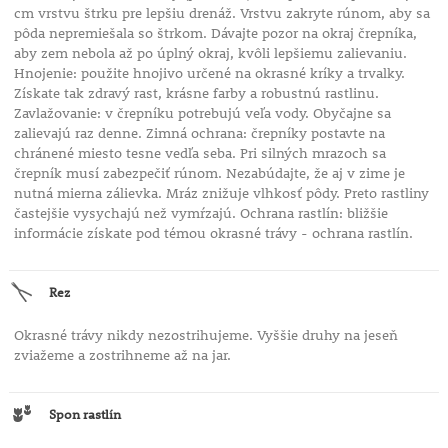
cm vrstvu štrku pre lepšiu drenáž. Vrstvu zakryte rúnom, aby sa
pôda nepremiešala so štrkom. Dávajte pozor na okraj črepníka,
aby zem nebola až po úplný okraj, kvôli lepšiemu zalievaniu.
Hnojenie: použite hnojivo určené na okrasné kríky a trvalky.
Získate tak zdravý rast, krásne farby a robustnú rastlinu.
Zavlažovanie: v črepníku potrebujú veľa vody. Obyčajne sa
zalievajú raz denne. Zimná ochrana: črepníky postavte na
chránené miesto tesne vedľa seba. Pri silných mrazoch sa
črepník musí zabezpečiť rúnom. Nezabúdajte, že aj v zime je
nutná mierna zálievka. Mráz znižuje vlhkosť pôdy. Preto rastliny
častejšie vysychajú než vymŕzajú. Ochrana rastlín: bližšie
informácie získate pod témou okrasné trávy - ochrana rastlín.
Rez
Okrasné trávy nikdy nezostrihujeme. Vyššie druhy na jeseň
zviažeme a zostrihneme až na jar.
Spon rastlín