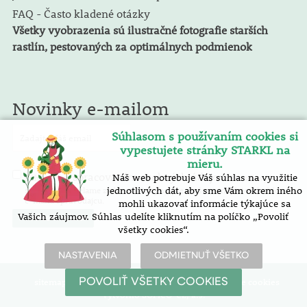
FAQ - Často kladené otázky
Všetky vyobrazenia sú ilustračné fotografie starších
rastlín, pestovaných za optimálnych podmienok
Novinky e-mailom
Súhlasom s používaním cookies si
vypestujete stránky STARKL na
mieru.
spracovaním osobných údajov
Náš web potrebuje Váš súhlas na využitie
Súhlasím so
. E-mailový
spravodaj zasielame zadarmo. Pokyny pre zrušenie nájdete v každom
jednotlivých dát, aby sme Vám okrem iného
e-mailu spravodajcu.
mohli ukazovať informácie týkajúce sa
Vašich záujmov. Súhlas udelíte kliknutím na políčko „Povoliť
všetky cookies“.
NASTAVENIA
ODMIETNUŤ VŠETKO
sitemap
| vyhlásenie o prístupnosti |
nastavenie cookies
POVOLIŤ VŠETKY COOKIES
Vytvořilo SOFICO-CZ, a.s.