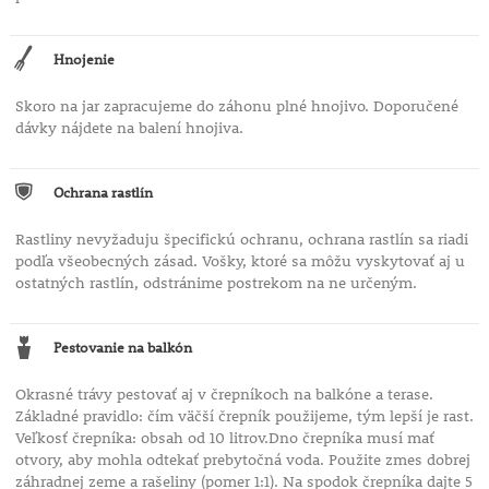
Hnojenie
Skoro na jar zapracujeme do záhonu plné hnojivo. Doporučené
dávky nájdete na balení hnojiva.
Ochrana rastlín
Rastliny nevyžaduju špecifickú ochranu, ochrana rastlín sa riadi
podľa všeobecných zásad. Vošky, ktoré sa môžu vyskytovať aj u
ostatných rastlín, odstránime postrekom na ne určeným.
Pestovanie na balkón
Okrasné trávy pestovať aj v črepníkoch na balkóne a terase.
Základné pravidlo: čím väčší črepník použijeme, tým lepší je rast.
Veľkosť črepníka: obsah od 10 litrov.Dno črepníka musí mať
otvory, aby mohla odtekať prebytočná voda. Použite zmes dobrej
záhradnej zeme a rašeliny (pomer 1:1). Na spodok črepníka dajte 5