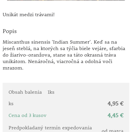
Unikát medzi trávami!
Popis
Miscanthus sinensis 'Indian Summer'. Keď sa na
jeseň steblá, na ktorých sa týčia biele vejáre, sfarbia
do žiarivo-oranžova, stane sa táto okrasná tráva
unikátom. Nenáročná, viacročná a odolná voči
mrazom.
Obsah balenia
1ks
4,95 €
ks
4,45 €
Cena od 3 kusov
Predpokladaný termín expedovania
od marca