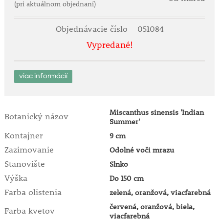
(pri aktuálnom objednaní)
Objednávacie číslo
051084
Vypredané!
viac informácií
Miscanthus sinensis 'Indian
Botanický názov
Summer'
Kontajner
9 cm
Zazimovanie
Odolné voči mrazu
Stanovište
Slnko
Výška
Do 150 cm
Farba olistenia
zelená, oranžová, viacfarebná
červená, oranžová, biela,
Farba kvetov
viacfarebná