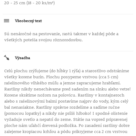
20 - 25 cm (18 - 20 ks/m²)
Všeobecný text
Sú nenáročné na pestovanie, rastú takmer v každej pôde a
všetkých potešia svojou rôznorodosťou.
Výsadba
Celú plochu zrýľujeme (do hĺbky 1 rýľa) a starostlivo odstránime
všetky korene burín. Plochu posypeme vrstvou (cca 5 cm)
rašelinového vlhkého múľu a jemne zapracujeme hrabľami.
Rastliny nikdy nenechávame pred sadením na slnku alebo vetre!
Korene skrátime nožom na polovicu. Rastliny v kontajneroch
alebo s rašelinovými balmi postavíme najprv do vody, kým celý
bal nenasiakne. Rastliny správne rozdelíme a sadíme ručne
(pomocou lopatky) a nikdy nie príliš hlboko! I spodné olistenie
vyžaduje svetlo a nepatrí do zeme. Státie na vopred pripravenej
ploche nám uľahčí drevená podložka. Po zasadení rastliny dobre
zalejeme kropiacou krhľou a pôdu prikryjeme cca 2 cm vrstvou