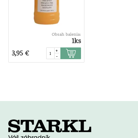
Obsah balenia:
1ks
+
3,95 €
-