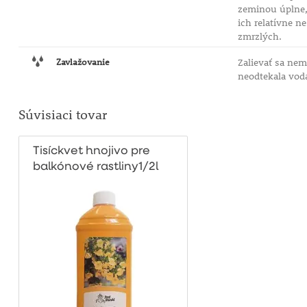
zeminou úplne, 
ich relatívne n
zmrzlých.
Zavlažovanie
Zalievať sa nem
neodtekala vod
Súvisiaci tovar
Tisíckvet hnojivo pre
balkónové rastliny1/2l