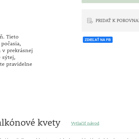
PRIDAŤ K POROVNA
ň. Tieto
ZDIEĽAŤ NA FB
 počasia,
a v prekrásnej
 sýtej,
jte pravidelne
alkónové kvety
Vytlačiť návod