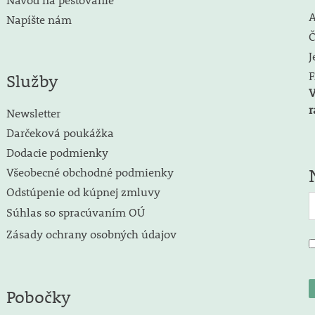
A
Napíšte nám
Č
J
F
Služby
V
r
Newsletter
Darčeková poukážka
Dodacie podmienky
Všeobecné obchodné podmienky
Odstúpenie od kúpnej zmluvy
Súhlas so spracúvaním OÚ
Zásady ochrany osobných údajov
Pobočky