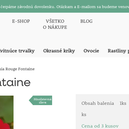
26 čerpáme závodnú dovolenku. Otázkam a E-mailom sa budeme venov
E-SHOP
VŠETKO
BLOG
O NÁKUPE
vitnúce trvalky
Okrasné kríky
Ovocie
Rastliny 
nia Rouge Fontaine
ntaine
Množstevná
zľava
Obsah balenia
1ks
ks
Cena od 3 kusov