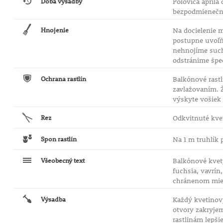
Doba výsadby
Polovica apríla
bezpodmienečne
Hnojenie
Na docielenie m
postupne uvoľň
nehnojíme suchú
odstránime špe
Ochrana rastlín
Balkónové rastl
zavlažovaním. 
výskyte vošiek
Rez
Odkvitnuté kve
Spon rastlín
Na 1 m truhlík 
Všeobecný text
Balkónové kvety
fuchsia, vavrín
chránenom miest
Výsadba
Každý kvetinový
otvory zakryjem
rastlinám lepši