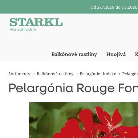
Od 27.7.2026 do 7.8.20
Balkónové rastliny
Hnojivá
K
Sortimenty
Balkónové rastliny
Pelargónie tirolské
Pelargó
Pelargónia Rouge Fo