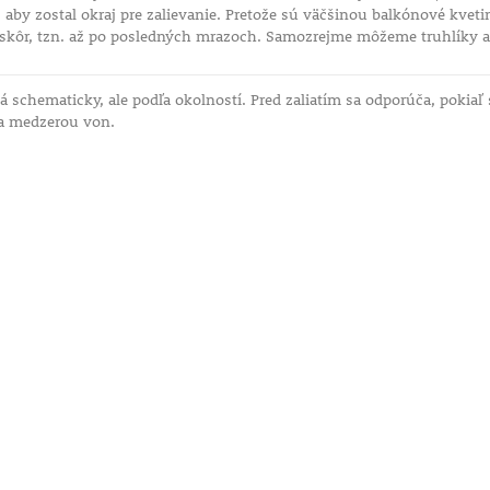
aby zostal okraj pre zalievanie. Pretože sú väčšinou balkónové kvet
eskôr, tzn. až po posledných mrazoch. Samozrejme môžeme truhlíky a 
á schematicky, ale podľa okolností. Pred zaliatím sa odporúča, pokiaľ 
a medzerou von.