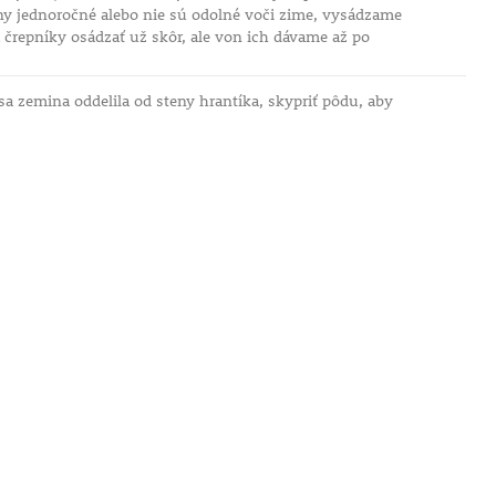
iny jednoročné alebo nie sú odolné voči zime, vysádzame
črepníky osádzať už skôr, ale von ich dávame až po
sa zemina oddelila od steny hrantíka, skypriť pôdu, aby