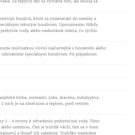
vané. Za teplých dní sa vystavia von, ale musia sa
xistujú hnojivá, ktoré sa zmiešavajú do zeminy a
špeciálnym tekutým hnojivom. Upozornenie: Nikdy
prebytok vody, alebo nedostatok železa, čo rýchlo
adnutie múčnatkou súvisí najčastejšie s hnojením alebo
lo odstránime špeciálnym hnojivom. Pri prípadnom
njelská trúba, rozmarín, juka, dracéna, eukalyptus,
na z nich je na slnečnom a teplom, pred vetrom
ky 2 - 4 otvory k odvedeniu prebytočnej vody. Tieto
alebo zeminou. Čím je truhlík väčší, tím sa v ňom
ntajneru) a ihneď ich zalejeme. Truhlíky neplníme