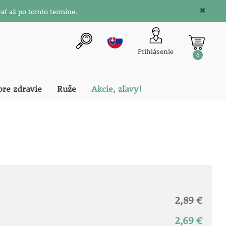
ať až po tomto termíne.
Prihlásenie
0
pre zdravie
Ruže
Akcie, zľavy!
2,89 €
2,69 €