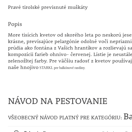
Pravé tirolské previsnuté muškáty
Popis
More tisícich kvetov od skorého leta po neskorú jese
krásne, prevísajúce pelargónie odolné voči nepriazni
prúdia ako fontána z Vašich hrantíkov a rozlievajú s
kompozícii farieb ohnivo- červenej. Lístie je neustále
zelenožltej farby. Pre väčšiu radosť z kvetov používa
naše hnojivo
STARKL pre balkónové rastliny.
NÁVOD NA PESTOVANIE
B
VŠEOBECNÝ NÁVOD PLATNÝ PRE KATEGÓRIU: