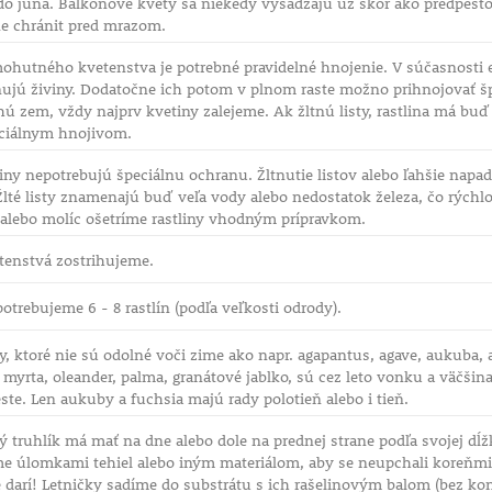
 do júna. Balkonové kvety sa niekedy vysádzajú už skôr ako predpesto
 chránit pred mrazom.
ohutného kvetenstva je potrebné pravidelné hnojenie. V súčasnosti e
ujú živiny. Dodatočne ich potom v plnom raste možno prihnojovať 
 zem, vždy najprv kvetiny zalejeme. Ak žltnú listy, rastlina má buď 
ciálnym hnojivom.
iny nepotrebujú špeciálnu ochranu. Žltnutie listov alebo ľahšie nap
Žlté listy znamenajú buď veľa vody alebo nedostatok železa, čo rých
 alebo molíc ošetríme rastliny vhodným prípravkom.
tenstvá zostrihujeme.
potrebujeme 6 - 8 rastlín (podľa veľkosti odrody).
, ktoré nie sú odolné voči zime ako napr. agapantus, agave, aukuba, a
, myrta, oleander, palma, granátové jablko, sú cez leto vonku a väčši
e. Len aukuby a fuchsia majú rady polotieň alebo i tieň.
 truhlík má mať na dne alebo dole na prednej strane podľa svojej dĺž
e úlomkami tehiel alebo iným materiálom, aby se neupchali koreňmi 
e darí! Letničky sadíme do substrátu s ich rašelinovým balom (bez ko