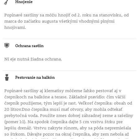
Hnojenie
Popínavé rastliny sa môžu hnojiť od 2. roku na stanovisku, od
marca do začiatku augusta všetkými vhodnými plnými
hnojivami.
Ochrana rastlín
Ni eje nutná žiadna ochrana.
Pestovanie na balkón
Popínavé rastliny aj klematisy môžeme ľahko pestovať aj v
črepníkoch na balkóne a terase. Základné pravidlo: čím väčší
črepník použijeme, tým lepší je rast. Veľkosť črepníka: obsah od
20 litrov.Dno črepníka musí mať otvory, aby mohla odtekať
prebytočná voda. Použite zmes dobrej záhradnej zeme a rašeliny
(pomer 1:1). Na spodok črepníka dajte 5 cm vrstvu štrku pre
lepšiu drenáž. Vrstvu zakryte rúnom, aby sa pôda nepremiešala
so štrkom. Dávajte pozor na okraj črepníka, aby zem nebola až