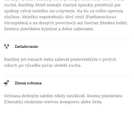
suchá. Rastliny, ktoré nemajú vlastné úponky, potrebujú pre
správny vývoj mriežku na uchytenie. Na ňu sa voľne upevnia
slučkou. Mriežku nepotrebujú: divý vinič (Parthenocissus
tricuspidata) a na drsných povrchoch ani brečtan (Hedera helix).
Zeminu pravidelne kypríme a dobre zalievame.
Zavlažovanie
Rastliny pri stenách treba zalievať predovšetkým v prvých
rokoch po výsadbe počas období sucha.
Zimná ochrana
Ochrana drobným raždím nikdy neuškodí. Korene plamienku
(Clematis) chránime vrstvou kompostu alebo lístia.