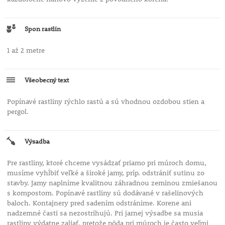
Spon rastlín
1 až 2 metre
Všeobecný text
Popínavé rastliny rýchlo rastú a sú vhodnou ozdobou stien a
pergol.
Výsadba
Pre rastliny, ktoré chceme vysádzať priamo pri múroch domu,
musíme vyhĺbiť veľké a široké jamy, príp. odstrániť sutinu zo
stavby. Jamy naplníme kvalitnou záhradnou zeminou zmiešanou
s kompostom. Popínavé rastliny sú dodávané v rašelinových
baloch. Kontajnery pred sadením odstránime. Korene ani
nadzemné časti sa nezostrihujú. Pri jarnej výsadbe sa musia
rastliny výdatne zaliať, pretože pôda pri múroch je často veľmi