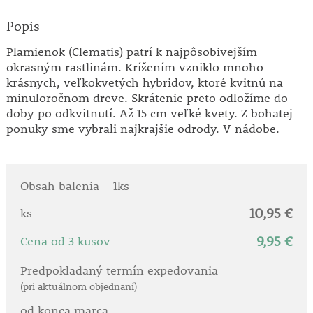
Popis
Plamienok (Clematis) patrí k najpôsobivejším
okrasným rastlinám. Krížením vzniklo mnoho
krásnych, veľkokvetých hybridov, ktoré kvitnú na
minuloročnom dreve. Skrátenie preto odložíme do
doby po odkvitnutí. Až 15 cm veľké kvety. Z bohatej
ponuky sme vybrali najkrajšie odrody. V nádobe.
Obsah balenia
1ks
10,95 €
ks
9,95 €
Cena od 3 kusov
Predpokladaný termín expedovania
(pri aktuálnom objednaní)
od konca marca