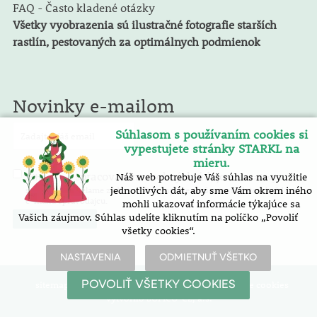
FAQ - Často kladené otázky
Všetky vyobrazenia sú ilustračné fotografie starších
rastlín, pestovaných za optimálnych podmienok
Novinky e-mailom
Súhlasom s používaním cookies si
vypestujete stránky STARKL na
mieru.
spracovaním osobných údajov
Náš web potrebuje Váš súhlas na využitie
Súhlasím so
. E-mailový
spravodaj zasielame zadarmo. Pokyny pre zrušenie nájdete v každom
jednotlivých dát, aby sme Vám okrem iného
e-mailu spravodajcu.
mohli ukazovať informácie týkajúce sa
Vašich záujmov. Súhlas udelíte kliknutím na políčko „Povoliť
všetky cookies“.
NASTAVENIA
ODMIETNUŤ VŠETKO
sitemap
| vyhlásenie o prístupnosti |
nastavenie cookies
POVOLIŤ VŠETKY COOKIES
Vytvořilo SOFICO-CZ, a.s.