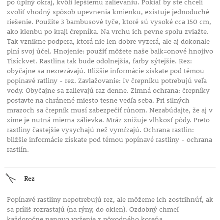
po úplný okraj, kvôli lepšiemu zalievaniu. Pokiaľ by ste chceli
zvoliť vhodný spôsob upevnenia kmienku, existuje jednoduché
riešenie. Použite 3 bambusové tyče, ktoré sú vysoké cca 150 cm,
ako klenbu po kraji črepníka. Na vrchu ich pevne spolu zviažte.
Tak vznikne podpera, ktorá nie len dobre vyzerá, ale aj dokonale
plní svoj účel. Hnojenie: použiť môžete naše balk=onové hnojivo
Tisíckvet. Rastlina tak bude odolnejšia, farby sýtejšie. Rez:
obyčajne sa nezrezávajú. Bližšie informácie získate pod témou
popínavé ratliny - rez. Zavlažovanie: Iv črepníku potrebujú veľa
vody. Obyčajne sa zalievajú raz denne. Zimná ochrana: črepníky
postavte na chránené miesto tesne vedľa seba. Pri silných
mrazoch sa črepník musí zabezpečiť rúnom. Nezabúdajte, že aj v
zime je nutná mierna zálievka. Mráz znižuje vlhkosť pôdy. Preto
rastliny častejšie vysychajú než vymŕzajú. Ochrana rastlín:
bližšie informácie získate pod témou popínavé rastliny - ochrana
rastlín.
Rez
Popínavé rastliny nepotrebujú rez, ale môžeme ich zostrihnúť, ak
sa príliš rozrastajú (na rýny, do okien). Ozdobný chmeľ
každoročne nanovo vyženie z pôvodného koreňa.