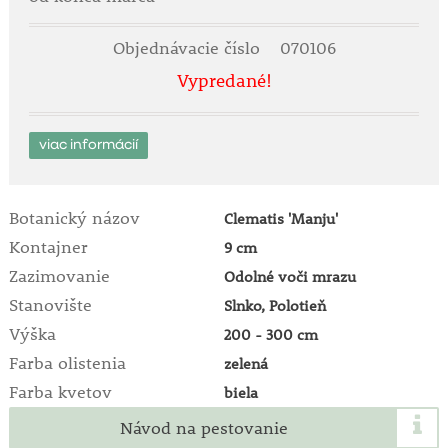
Objednávacie číslo
070106
Vypredané!
viac informácií
Botanický názov
Clematis 'Manju'
Kontajner
9 cm
Zazimovanie
Odolné voči mrazu
Stanovište
Slnko, Polotieň
Výška
200 - 300 cm
Farba olistenia
zelená
Farba kvetov
biela
Návod na pestovanie