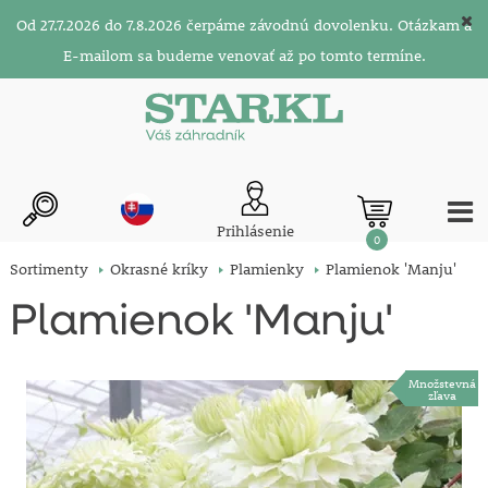
Od 27.7.2026 do 7.8.2026 čerpáme závodnú dovolenku. Otázkam a
E-mailom sa budeme venovať až po tomto termíne.
Prihlásenie
0
Sortimenty
Okrasné kríky
Plamienky
Plamienok 'Manju'
Plamienok 'Manju'
Množstevná
zľava