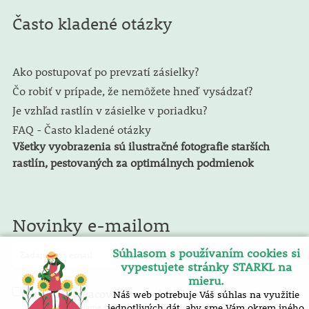
Často kladené otázky
Ako postupovať po prevzatí zásielky?
Čo robiť v prípade, že nemôžete hneď vysádzať?
Je vzhľad rastlín v zásielke v poriadku?
FAQ - Často kladené otázky
Všetky vyobrazenia sú ilustračné fotografie starších
rastlín, pestovaných za optimálnych podmienok
Novinky e-mailom
Súhlasom s používaním cookies si
vypestujete stránky STARKL na
mieru.
spracovaním osobných údajov
Náš web potrebuje Váš súhlas na využitie
Súhlasím so
. E-mailový
spravodaj zasielame zadarmo. Pokyny pre zrušenie nájdete v každom
jednotlivých dát, aby sme Vám okrem iného