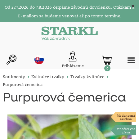
Od 27.7.2026 do 7.8.2026 čerpáme závodnú dovolenku. Otázkam a
E-mailom sa budeme venovať až po tomto termíne.
Prihlásenie
0
Sortimenty
Kvitnúce trvalky
Trvalky kvitnúce
Purpurová čemerica
Purpurová čemerica
Medonosná
rastlina
Množstevná
zľava