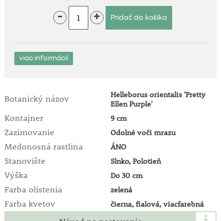
-
+
viac informácií
Helleborus orientalis 'Pretty
Botanický názov
Ellen Purple'
Kontajner
9 cm
Zazimovanie
Odolné voči mrazu
Medonosná rastlina
ÁNO
Stanovište
Slnko, Polotieň
Výška
Do 30 cm
Farba olistenia
zelená
Farba kvetov
čierna, fialová, viacfarebná