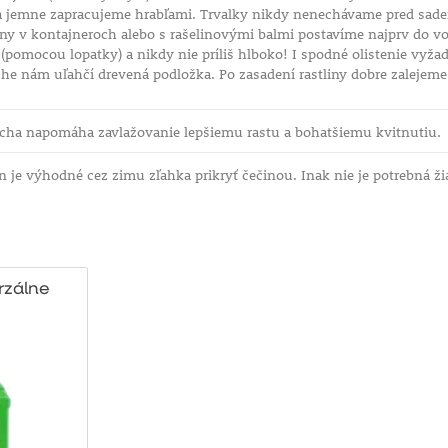
 jemne zapracujeme hrabľami. Trvalky nikdy nenechávame pred sade
iny v kontajneroch alebo s rašelinovými balmi postavíme najprv do vo
(pomocou lopatky) a nikdy nie príliš hlboko! I spodné olistenie vyžad
che nám uľahčí drevená podložka. Po zasadení rastliny dobre zalejem
cha napomáha zavlažovanie lepšiemu rastu a bohatšiemu kvitnutiu.
 je výhodné cez zimu zľahka prikryť čečinou. Inak nie je potrebná ž
erzálne