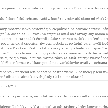
pracujeme do trvalkového záhonu plné hnojivo. Doporučené dávky náj
dujú špecifickú ochranu. Vošky, ktoré sa vyskytujú skoro pri všetký
alky môžeme ľahko pestovať aj v črepníkoch na balkóne a terase. Zákl
repníka: obsah od 10 litrov.Dno črepníka musí mať otvory, aby mohla 
 (pomer 1:1). Na spodok črepníka dajte 5 cm vrstvu štrku pre lepšiu d
 pozor na okraj črepníka, aby zem nebola až po úplný okraj, kvôli le
stliny - Tisíckvet. Rastlina tak získa sýte farby a bude odolnejšia. Z
enne. Zimná ochrana: črepníky postavte na chránené miesto tesne ved
jte, že aj v zime je nutná mierna zálievka. Mráz znižuje vlhkosť pôd
: bližšie informácie získate pod témou vankúšovité trvalky - ochrana r
enstvo v priebehu leta priebežne odstrihávame. V neskorej jeseni tr
né olistenie, alebo ktorých plody sú i v zime okrasné.
- 20 ks/m²)
ročné na pestovanie, rastú takmer v každej pôde a všetkých potešia
ľujeme (do hĺbky 1 rýľa) a starostlivo odstránime všetky korene burí