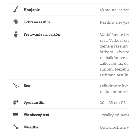
Hnojenie
Skoro na jar za
Ochrana rastlín
Rastliny nevyža
Pestovanie na balkón
Vankúšovité trv
rast. Veľkosť č
zeme a rašeliny
štrkom. Dávajte
na balkónové ra
zalievajú raz d
rúnom. Nezabúda
Ochrana rastlín
Rez
Odkvitnuté kvet
majú zimné zele
Spon rastlín
20 - 25 cm (18 
Všeobecný text
Trvalky sú nená
Výsadba
Celú plochu zrý