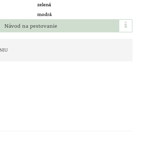
zelená
modrá
Návod na pestovanie
NIU