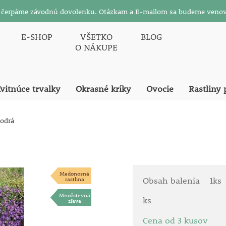
26 čerpáme závodnú dovolenku. Otázkam a E-mailom sa budeme venov
E-SHOP
VŠETKO
BLOG
O NÁKUPE
vitnúce trvalky
Okrasné kríky
Ovocie
Rastliny 
odrá
Medonosná
rastlina
Obsah balenia
1ks
Množstevná
ks
zľava
Cena od 3 kusov