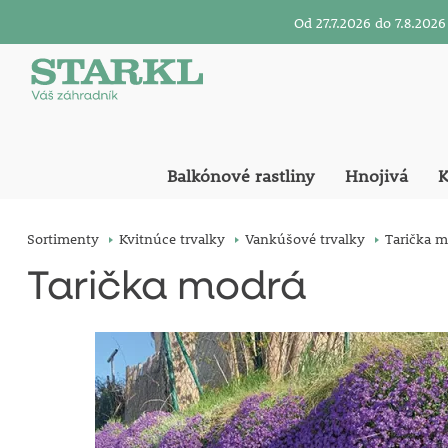
Od 27.7.2026 do 7.8.20
Balkónové rastliny
Hnojivá
K
Sortimenty
Kvitnúce trvalky
Vankúšové trvalky
Tarička m
Tarička modrá