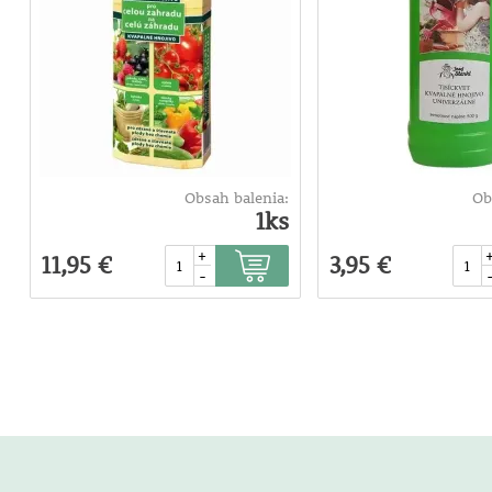
Obsah balenia:
Ob
1ks
+
11,95 €
3,95 €
-