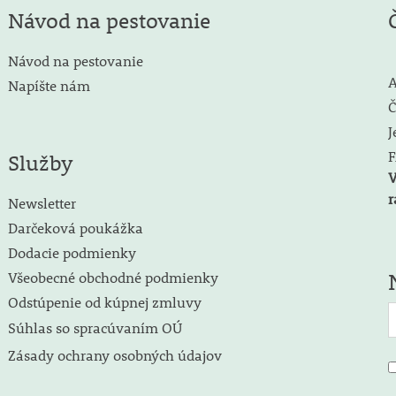
Návod na pestovanie
Návod na pestovanie
A
Napíšte nám
Č
J
F
Služby
V
r
Newsletter
Darčeková poukážka
Dodacie podmienky
Všeobecné obchodné podmienky
Odstúpenie od kúpnej zmluvy
Súhlas so spracúvaním OÚ
Zásady ochrany osobných údajov