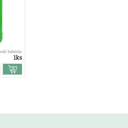
sah balenia:
1ks
+
-