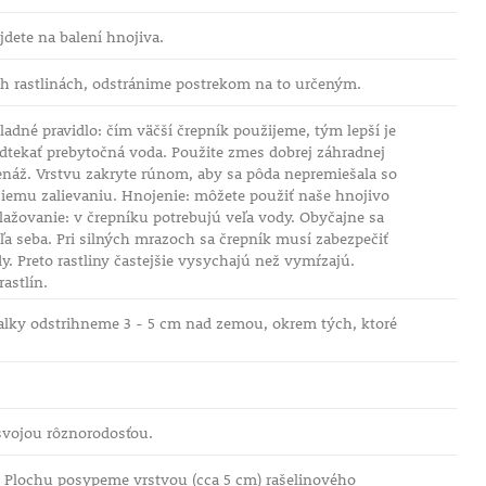
dete na balení hnojiva.
ch rastlinách, odstránime postrekom na to určeným.
adné pravidlo: čím väčší črepník použijeme, tým lepší je
odtekať prebytočná voda. Použite zmes dobrej záhradnej
renáž. Vrstvu zakryte rúnom, aby sa pôda nepremiešala so
pšiemu zalievaniu. Hnojenie: môžete použiť naše hnojivo
avlažovanie: v črepníku potrebujú veľa vody. Obyčajne sa
ľa seba. Pri silných mrazoch sa črepník musí zabezpečiť
y. Preto rastliny častejšie vysychajú než vymŕzajú.
astlín.
valky odstrihneme 3 - 5 cm nad zemou, okrem tých, ktoré
 svojou rôznorodosťou.
n. Plochu posypeme vrstvou (cca 5 cm) rašelinového