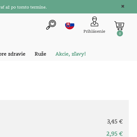
ať až po tomto termíne.
Prihlásenie
0
pre zdravie
Ruže
Akcie, zľavy!
3,45 €
2,95 €