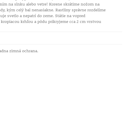
ním na slnku alebo vetre! Korene skrátime nožom na
dy, kým celý bal nenasiakne. Rastliny správne rozdelíme
uje svetlo a nepatrí do zeme. Státie na vopred
e kropiacou krhľou a pôdu prikryjeme cca 2 cm vrstvou
iadna zimná ochrana.