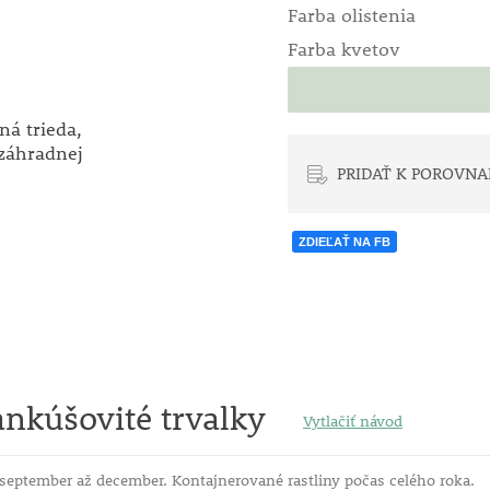
Farba olistenia
Farba kvetov
á trieda,
 záhradnej
PRIDAŤ K POROVNA
ZDIEĽAŤ NA FB
nkúšovité trvalky
Vytlačiť návod
september až december. Kontajnerované rastliny počas celého roka.