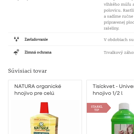
vlhkého múľu a
polovicu. Rastl
a sadíme ručne 
pripravenej plo
rašeliny.
Zavlažovanie
V obdobiach su
Zimná ochrana
Trvalkový záhon
Súvisiaci tovar
NATURA organické
Tisíckvet - Univ
hnojivo pre celú
hnojivo 1/2 l
záhradu 1l
STARKL
TIP