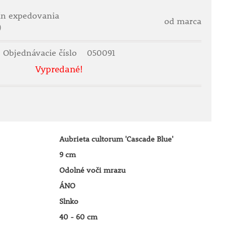
ín expedovania
od marca
)
Objednávacie číslo
050091
Vypredané!
Aubrieta cultorum 'Cascade Blue'
9 cm
Odolné voči mrazu
ÁNO
Slnko
40 - 60 cm