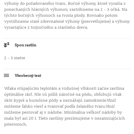
výhony do požadovaného tvaru. Bočné výhony, ktoré vyrašia z
ponechaných hlavných výhonov, zastrihneme na 2 - 3 očká. Na
týchto bočných výhonoch sa tvoria plody. Rovnako potom
vystrihneme staré zdrevnatené výhony (presvetľujeme) a výhony
vyrastajúce z trojročného a staršieho dreva.
Spon rastlín
2 - 3 metre
Všeobecný text
Vďaka stúpajúcim teplotám a vzdušnej vlhkosti začne rastlina
optimálne rásť. Nie sú príliš náročné na pôdu, obľubujú však
skôr kypré a humózne pôdy a neznášajú zamokrenie.Vinič
môžeme ľahko viesť a tvarovať podľa želaného tvaru.Vinič
môžeme pestovať aj v nádobe. Minimálna veľkosť nádoby by
mala byť asi 20 l. Tieto rastliny prezimujeme v nezamrzajúcich
priestoroch.