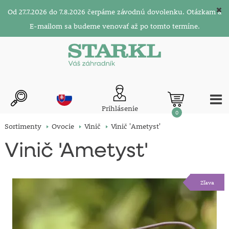
Od 27.7.2026 do 7.8.2026 čerpáme závodnú dovolenku. Otázkam a
E-mailom sa budeme venovať až po tomto termíne.
Prihlásenie
0
Sortimenty
Ovocie
Vinič
Vinič 'Ametyst'
Vinič 'Ametyst'
Zľava