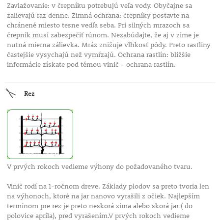
Zavlažovanie: v črepníku potrebujú veľa vody. Obyčajne sa
zalievajú raz denne. Zimná ochrana: črepníky postavte na
chránené miesto tesne vedľa seba. Pri silných mrazoch sa
črepník musí zabezpečiť rúnom. Nezabúdajte, že aj v zime je
nutná mierna zálievka. Mráz znižuje vlhkosť pôdy. Preto rastliny
častejšie vysychajú než vymŕzajú. Ochrana rastlín: bližšie
informácie získate pod témou vinič - ochrana rastlín.
Rez
V prvých rokoch vedieme výhony do požadovaného tvaru.
Vinič rodí na 1-ročnom dreve. Základy plodov sa preto tvoria len
na výhonoch, ktoré na jar nanovo vyrašili z očiek. Najlepším
termínom pre rez je preto neskorá zima alebo skorá jar ( do
polovice apríla), pred vyrašením.V prvých rokoch vedieme