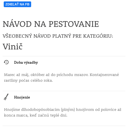
ZDIEĽAŤ NA FB
NÁVOD NA PESTOVANIE
VŠEOBECNÝ NÁVOD PLATNÝ PRE KATEGÓRIU:
Vinič
Doba výsadby
Marec až máj, október až do príchodu mrazov. Kontajnerované
rastliny počas celého roka.
Hnojenie
Hnojíme dlhodobopôsobiacim (plným) hnojivom od polovice až
konca marca, keď začnú teplé dni.