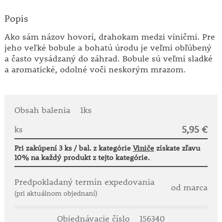
Popis
Ako sám názov hovorí, drahokam medzi viničmi. Pre
jeho veľké bobule a bohatú úrodu je veľmi obľúbený
a často vysádzaný do záhrad. Bobule sú veľmi sladké
a aromatické, odolné voči neskorým mrazom.
Obsah balenia
1ks
5,95 €
ks
Pri zakúpení 3 ks / bal. z kategórie
Viniče
získate zľavu
10% na každý produkt z tejto kategórie.
Predpokladaný termín expedovania
od marca
(pri aktuálnom objednaní)
Objednávacie číslo
156340