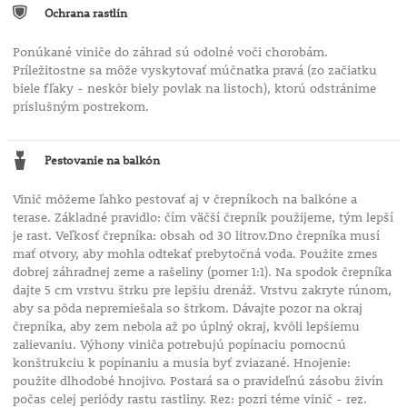
Ochrana rastlín
Ponúkané viniče do záhrad sú odolné voči chorobám.
Príležitostne sa môže vyskytovať múčnatka pravá (zo začiatku
biele fľaky - neskôr biely povlak na listoch), ktorú odstránime
príslušným postrekom.
Pestovanie na balkón
Vinič môžeme ľahko pestovať aj v črepníkoch na balkóne a
terase. Základné pravidlo: čím väčší črepník použijeme, tým lepší
je rast. Veľkosť črepníka: obsah od 30 litrov.Dno črepníka musí
mať otvory, aby mohla odtekať prebytočná voda. Použite zmes
dobrej záhradnej zeme a rašeliny (pomer 1:1). Na spodok črepníka
dajte 5 cm vrstvu štrku pre lepšiu drenáž. Vrstvu zakryte rúnom,
aby sa pôda nepremiešala so štrkom. Dávajte pozor na okraj
črepníka, aby zem nebola až po úplný okraj, kvôli lepšiemu
zalievaniu. Výhony viniča potrebujú popínaciu pomocnú
konštrukciu k popínaniu a musia byť zviazané. Hnojenie:
použite dlhodobé hnojivo. Postará sa o pravideľnú zásobu živín
počas celej periódy rastu rastliny. Rez: pozri téme vinič - rez.