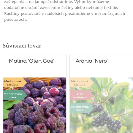
zaštepenia a na jar opäť odstránime. Výhonky môžeme
dodatočne chrániť zavesením čečiny alebo netkanej textílie.
Rastliny pestované v nádobách prezimujeme v nezam?zajúcich
priestoroch.
Súvisiaci tovar
Malina 'Glen Coe'
Arónia 'Nero'
Medonosná
Medonosná
rastlina
rastlina
Množstevná
TOP
zľava
sortiment
Množstevná
zľava