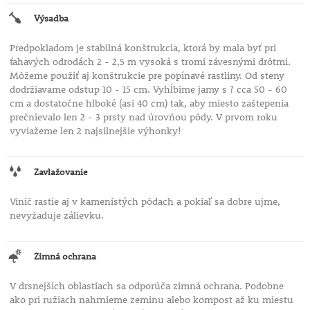
Výsadba
Predpokladom je stabilná konštrukcia, ktorá by mala byť pri
ťahavých odrodách 2 - 2,5 m vysoká s tromi závesnými drôtmi.
Môžeme použiť aj konštrukcie pre popínavé rastliny. Od steny
dodržiavame odstup 10 - 15 cm. Vyhĺbime jamy s ? cca 50 - 60
cm a dostatočne hlboké (asi 40 cm) tak, aby miesto zaštepenia
prečnievalo len 2 - 3 prsty nad úrovňou pôdy. V prvom roku
vyviažeme len 2 najsilnejšie výhonky!
Zavlažovanie
Vinič rastie aj v kamenistých pôdach a pokiaľ sa dobre ujme,
nevyžaduje zálievku.
Zimná ochrana
V drsnejších oblastiach sa odporúča zimná ochrana. Podobne
ako pri ružiach nahrnieme zeminu alebo kompost až ku miestu