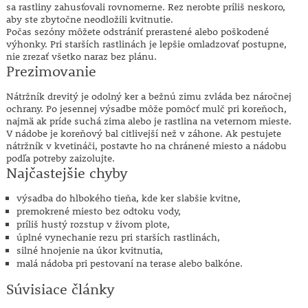
sa rastliny zahusťovali rovnomerne. Rez nerobte príliš neskoro,
aby ste zbytočne neodložili kvitnutie.
Počas sezóny môžete odstrániť prerastené alebo poškodené
výhonky. Pri starších rastlinách je lepšie omladzovať postupne,
nie zrezať všetko naraz bez plánu.
Prezimovanie
Nátržník drevitý je odolný ker a bežnú zimu zvláda bez náročnej
ochrany. Po jesennej výsadbe môže pomôcť mulč pri koreňoch,
najmä ak príde suchá zima alebo je rastlina na veternom mieste.
V nádobe je koreňový bal citlivejší než v záhone. Ak pestujete
nátržník v kvetináči, postavte ho na chránené miesto a nádobu
podľa potreby zaizolujte.
Najčastejšie chyby
výsadba do hlbokého tieňa, kde ker slabšie kvitne,
premokrené miesto bez odtoku vody,
príliš hustý rozstup v živom plote,
úplné vynechanie rezu pri starších rastlinách,
silné hnojenie na úkor kvitnutia,
malá nádoba pri pestovaní na terase alebo balkóne.
Súvisiace články