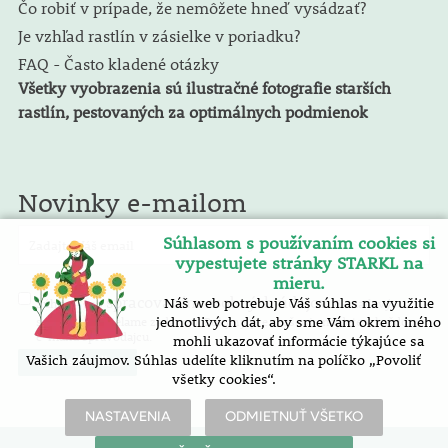
Čo robiť v prípade, že nemôžete hneď vysádzať?
Je vzhľad rastlín v zásielke v poriadku?
FAQ - Často kladené otázky
Všetky vyobrazenia sú ilustračné fotografie starších
rastlín, pestovaných za optimálnych podmienok
Novinky e-mailom
Súhlasom s používaním cookies si
vypestujete stránky STARKL na
mieru.
spracovaním osobných údajov
Náš web potrebuje Váš súhlas na využitie
Súhlasím so
. E-mailový
spravodaj zasielame zadarmo. Pokyny pre zrušenie nájdete v každom
jednotlivých dát, aby sme Vám okrem iného
e-mailu spravodajcu.
mohli ukazovať informácie týkajúce sa
Vašich záujmov. Súhlas udelíte kliknutím na políčko „Povoliť
všetky cookies“.
NASTAVENIA
ODMIETNUŤ VŠETKO