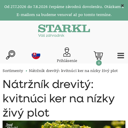
Od 27.7.2026 do 7.8.2026 čerpáme závodnú dovolenku. Otázkam a
E-mailom sa budeme venovať až po tomto termíne.
Prihlásenie
0
Sortimenty
Nátržník drevitý: kvitnúci ker na nízky živý plot
Nátržník drevitý:
kvitnúci ker na nízky
živý plot