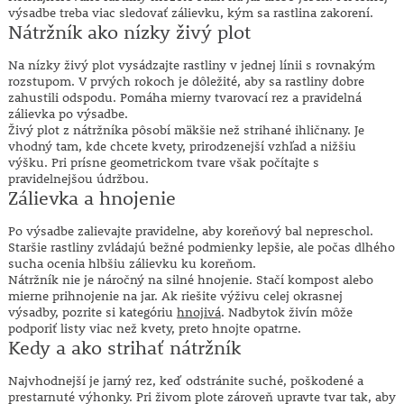
výsadbe treba viac sledovať zálievku, kým sa rastlina zakorení.
Nátržník ako nízky živý plot
Na nízky živý plot vysádzajte rastliny v jednej línii s rovnakým
rozstupom. V prvých rokoch je dôležité, aby sa rastliny dobre
zahustili odspodu. Pomáha mierny tvarovací rez a pravidelná
zálievka po výsadbe.
Živý plot z nátržníka pôsobí mäkšie než strihané ihličnany. Je
vhodný tam, kde chcete kvety, prirodzenejší vzhľad a nižšiu
výšku. Pri prísne geometrickom tvare však počítajte s
pravidelnejšou údržbou.
Zálievka a hnojenie
Po výsadbe zalievajte pravidelne, aby koreňový bal nepreschol.
Staršie rastliny zvládajú bežné podmienky lepšie, ale počas dlhého
sucha ocenia hlbšiu zálievku ku koreňom.
Nátržník nie je náročný na silné hnojenie. Stačí kompost alebo
mierne prihnojenie na jar. Ak riešite výživu celej okrasnej
výsadby, pozrite si kategóriu
hnojivá
. Nadbytok živín môže
podporiť listy viac než kvety, preto hnojte opatrne.
Kedy a ako strihať nátržník
Najvhodnejší je jarný rez, keď odstránite suché, poškodené a
prestarnuté výhonky. Pri živom plote zároveň upravte tvar tak, aby