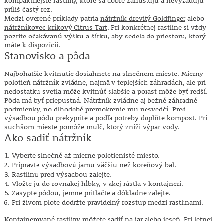
kompaktnejšie rastliny, ktoré sa dobre zahusťujú a nevyžadujú
príliš častý rez.
Medzi overené príklady patria
nátržník drevitý Goldfinger
alebo
nátržníkovec kríkový Citrus Tart
. Pri konkrétnej rastline si vždy
pozrite očakávanú výšku a šírku, aby sedela do priestoru, ktorý
máte k dispozícii.
Stanovisko a pôda
Najbohatšie kvitnutie dosiahnete na slnečnom mieste. Mierny
polotieň nátržník zvládne, najmä v teplejších záhradách, ale pri
nedostatku svetla môže kvitnúť slabšie a porast môže byť redší.
Pôda má byť priepustná. Nátržník zvládne aj bežné záhradné
podmienky, no dlhodobé premokrenie mu nesvedčí. Pred
výsadbou pôdu prekyprite a podľa potreby doplňte kompost. Pri
suchšom mieste pomôže mulč, ktorý zníži výpar vody.
Ako sadiť nátržník
Vyberte slnečné až mierne polotienisté miesto.
Pripravte výsadbovú jamu väčšiu než koreňový bal.
Rastlinu pred výsadbou zalejte.
Vložte ju do rovnakej hĺbky, v akej rástla v kontajneri.
Zasypte pôdou, jemne pritlačte a dôkladne zalejte.
Pri živom plote dodržte pravidelný rozstup medzi rastlinami.
Kontajnerované rastliny môžete sadiť na jar alebo jeseň. Pri letnej