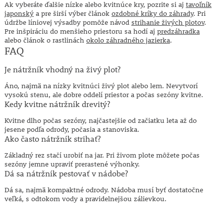
Ak vyberáte ďalšie nízke alebo kvitnúce kry, pozrite si aj
tavoľník
japonský
a pre širší výber článok
ozdobné kríky do záhrady
. Pri
údržbe líniovej výsadby pomôže návod
strihanie živých plotov
.
Pre inšpiráciu do menšieho priestoru sa hodí aj
predzáhradka
alebo článok o rastlinách
okolo záhradného jazierka
.
FAQ
Je nátržník vhodný na živý plot?
Áno, najmä na nízky kvitnúci živý plot alebo lem. Nevytvorí
vysokú stenu, ale dobre oddelí priestor a počas sezóny kvitne.
Kedy kvitne nátržník drevitý?
Kvitne dlho počas sezóny, najčastejšie od začiatku leta až do
jesene podľa odrody, počasia a stanoviska.
Ako často nátržník strihať?
Základný rez stačí urobiť na jar. Pri živom plote môžete počas
sezóny jemne upraviť prerastené výhonky.
Dá sa nátržník pestovať v nádobe?
Dá sa, najmä kompaktné odrody. Nádoba musí byť dostatočne
veľká, s odtokom vody a pravidelnejšou zálievkou.