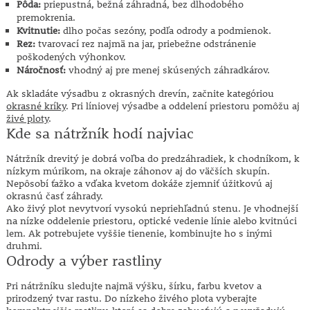
Pôda:
priepustná, bežná záhradná, bez dlhodobého
premokrenia.
Kvitnutie:
dlho počas sezóny, podľa odrody a podmienok.
Rez:
tvarovací rez najmä na jar, priebežne odstránenie
poškodených výhonkov.
Náročnosť:
vhodný aj pre menej skúsených záhradkárov.
Ak skladáte výsadbu z okrasných drevín, začnite kategóriou
okrasné kríky
. Pri líniovej výsadbe a oddelení priestoru pomôžu aj
živé ploty
.
Kde sa nátržník hodí najviac
Nátržník drevitý je dobrá voľba do predzáhradiek, k chodníkom, k
nízkym múrikom, na okraje záhonov aj do väčších skupín.
Nepôsobí ťažko a vďaka kvetom dokáže zjemniť úžitkovú aj
okrasnú časť záhrady.
Ako živý plot nevytvorí vysokú nepriehľadnú stenu. Je vhodnejší
na nízke oddelenie priestoru, optické vedenie línie alebo kvitnúci
lem. Ak potrebujete vyššie tienenie, kombinujte ho s inými
druhmi.
Odrody a výber rastliny
Pri nátržníku sledujte najmä výšku, šírku, farbu kvetov a
prirodzený tvar rastu. Do nízkeho živého plota vyberajte