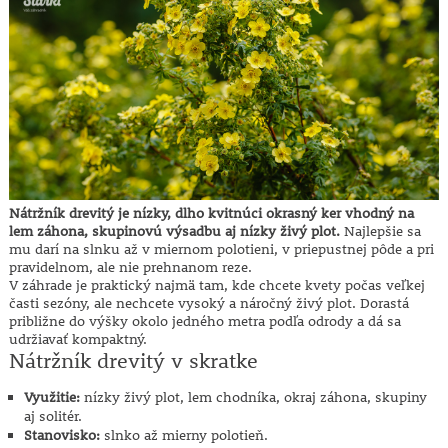
Nátržník drevitý je nízky, dlho kvitnúci okrasný ker vhodný na
lem záhona, skupinovú výsadbu aj nízky živý plot.
Najlepšie sa
mu darí na slnku až v miernom polotieni, v priepustnej pôde a pri
pravidelnom, ale nie prehnanom reze.
V záhrade je praktický najmä tam, kde chcete kvety počas veľkej
časti sezóny, ale nechcete vysoký a náročný živý plot. Dorastá
približne do výšky okolo jedného metra podľa odrody a dá sa
udržiavať kompaktný.
Nátržník drevitý v skratke
Využitie:
nízky živý plot, lem chodníka, okraj záhona, skupiny
aj solitér.
Stanovisko:
slnko až mierny polotieň.