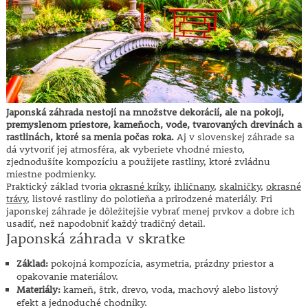
Japonská záhrada nestojí na množstve dekorácií, ale na pokoji,
premyslenom priestore, kameňoch, vode, tvarovaných drevinách a
rastlinách, ktoré sa menia počas roka.
Aj v slovenskej záhrade sa
dá vytvoriť jej atmosféra, ak vyberiete vhodné miesto,
zjednodušíte kompozíciu a použijete rastliny, ktoré zvládnu
miestne podmienky.
Praktický základ tvoria
okrasné kríky
,
ihličnany
,
skalničky
,
okrasné
trávy
, listové rastliny do polotieňa a prirodzené materiály. Pri
japonskej záhrade je dôležitejšie vybrať menej prvkov a dobre ich
usadiť, než napodobniť každý tradičný detail.
Japonská záhrada v skratke
Základ:
pokojná kompozícia, asymetria, prázdny priestor a
opakovanie materiálov.
Materiály:
kameň, štrk, drevo, voda, machový alebo listový
efekt a jednoduché chodníky.