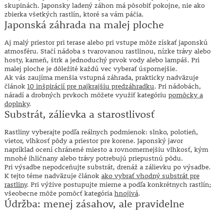
skupinách. Japonsky ladený záhon má pôsobiť pokojne, nie ako
zbierka všetkých rastlín, ktoré sa vám páčia.
Japonská záhrada na malej ploche
Aj malý priestor pri terase alebo pri vstupe môže získať japonskú
atmosféru. Stačí nádoba s tvarovanou rastlinou, nízke trávy alebo
hosty, kameň, štrk a jednoduchý prvok vody alebo lampáš. Pri
malej ploche je dôležité každú vec vyberať úspornejšie.
Ak vás zaujíma menšia vstupná záhrada, prakticky nadväzuje
článok
10 inšpirácií pre najkrajšiu predzáhradku
. Pri nádobách,
náradí a drobných prvkoch môžete využiť kategóriu
pomôcky a
doplnky
.
Substrát, zálievka a starostlivosť
Rastliny vyberajte podľa reálnych podmienok: slnko, polotieň,
vietor, vlhkosť pôdy a priestor pre korene. Japonský javor
napríklad ocení chránené miesto a rovnomernejšiu vlhkosť, kým
mnohé ihličnany alebo trávy potrebujú priepustnú pôdu.
Pri výsadbe nepodceňujte substrát, drenáž a zálievku po výsadbe.
K tejto téme nadväzuje článok
ako vybrať vhodný substrát pre
rastliny
. Pri výžive postupujte mierne a podľa konkrétnych rastlín;
všeobecne môže pomôcť kategória
hnojivá
.
Údržba: menej zásahov, ale pravidelne