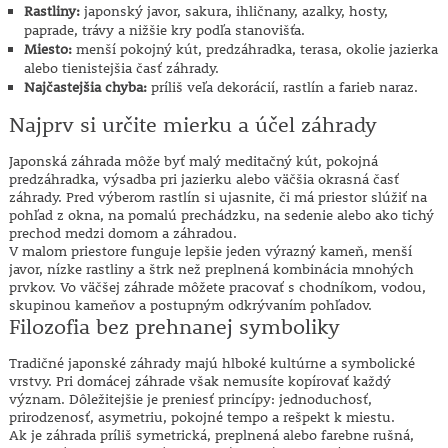
Rastliny:
japonský javor, sakura, ihličnany, azalky, hosty,
paprade, trávy a nižšie kry podľa stanovišťa.
Miesto:
menší pokojný kút, predzáhradka, terasa, okolie jazierka
alebo tienistejšia časť záhrady.
Najčastejšia chyba:
príliš veľa dekorácií, rastlín a farieb naraz.
Najprv si určite mierku a účel záhrady
Japonská záhrada môže byť malý meditačný kút, pokojná
predzáhradka, výsadba pri jazierku alebo väčšia okrasná časť
záhrady. Pred výberom rastlín si ujasnite, či má priestor slúžiť na
pohľad z okna, na pomalú prechádzku, na sedenie alebo ako tichý
prechod medzi domom a záhradou.
V malom priestore funguje lepšie jeden výrazný kameň, menší
javor, nízke rastliny a štrk než preplnená kombinácia mnohých
prvkov. Vo väčšej záhrade môžete pracovať s chodníkom, vodou,
skupinou kameňov a postupným odkrývaním pohľadov.
Filozofia bez prehnanej symboliky
Tradičné japonské záhrady majú hlboké kultúrne a symbolické
vrstvy. Pri domácej záhrade však nemusíte kopírovať každý
význam. Dôležitejšie je preniesť princípy: jednoduchosť,
prirodzenosť, asymetriu, pokojné tempo a rešpekt k miestu.
Ak je záhrada príliš symetrická, preplnená alebo farebne rušná,