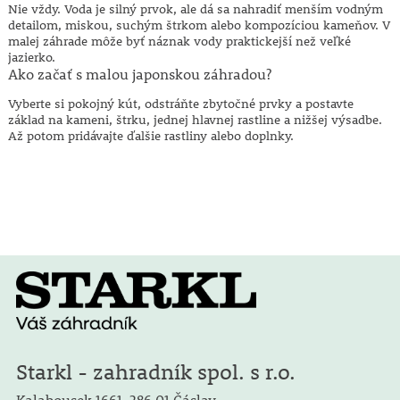
Nie vždy. Voda je silný prvok, ale dá sa nahradiť menším vodným
detailom, miskou, suchým štrkom alebo kompozíciou kameňov. V
malej záhrade môže byť náznak vody praktickejší než veľké
jazierko.
Ako začať s malou japonskou záhradou?
Vyberte si pokojný kút, odstráňte zbytočné prvky a postavte
základ na kameni, štrku, jednej hlavnej rastline a nižšej výsadbe.
Až potom pridávajte ďalšie rastliny alebo doplnky.
Starkl - zahradník spol. s r.o.
Kalabousek 1661, 286 01 Čáslav