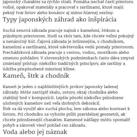
japonský charakter sa rýchlo stratí. Pomáha nechať časti priestoru
voľné, opakovať materiály a pracovať s rastlinami, ktoré majú
pekný tvar listov alebo konárov aj mimo hlavnej sezóny.
Typy japonských záhrad ako inšpirácia
Suchá zenová záhrada pracuje najmä s kameňmi, štrkom a
prázdnym priestorom. Hodí sa skôr tam, kde chcete veľmi pokojný
a nenáročný kút. Čajová záhrada je intímnejšia, s chodníkom,
kameňmi a rastlinami, ktoré návštevníka vedú pomaly priestorom.
Prechádzková záhrada pracuje s cestou, vodou, mostíkom alebo
zmenou pohľadov. V slovenských podmienkach často dáva zmysel
zmiešaný prístup: niekoľko tradičných princípov, ale rastliny a
údržba prispôsobené miestnej klíme.
Kameň, štrk a chodník
Kameň je jeden z najdôležitejších prvkov japonsky ladenej
záhrady. Môže zastúpiť skalu, ostrov, okraj chodníka alebo
stabilný bod v kompozícii. Lepšie pôsobí niekoľko prirodzene
uložených kameňov než veľa drobných dekorácií.
Štrk sa dá využiť ako suchá plocha, lem záhona alebo kontrast k
listom. Pri chodníku sa vyhnite príliš pravidelnej geometrii, ak
chcete prirodzenejší charakter. Kamenné nášľapy môžu spomaliť
pohyb a zároveň viesť pohľad cez záhradu.
Voda alebo jej náznak