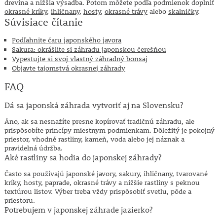
drevina a nižšia výsadba. Potom môžete podľa podmienok doplniť
okrasné kríky
,
ihličnany
,
hosty
,
okrasné trávy
alebo
skalničky
.
Súvisiace čítanie
Podľahnite čaru japonského javora
Sakura: okrášlite si záhradu japonskou čerešňou
Vypestujte si svoj vlastný záhradný bonsaj
Objavte tajomstvá okrasnej záhrady
FAQ
Dá sa japonská záhrada vytvoriť aj na Slovensku?
Áno, ak sa nesnažíte presne kopírovať tradičnú záhradu, ale
prispôsobíte princípy miestnym podmienkam. Dôležitý je pokojný
priestor, vhodné rastliny, kameň, voda alebo jej náznak a
pravidelná údržba.
Aké rastliny sa hodia do japonskej záhrady?
Často sa používajú japonské javory, sakury, ihličnany, tvarované
kríky, hosty, paprade, okrasné trávy a nižšie rastliny s peknou
textúrou listov. Výber treba vždy prispôsobiť svetlu, pôde a
priestoru.
Potrebujem v japonskej záhrade jazierko?