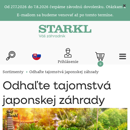
Od 27.7.2026 do 7.8.2026 čerpáme závodnú dovolenku. Otázkam a
E-mailom sa budeme venovať až po tomto termíne.
Prihlásenie
0
Sortimenty
Odhaľte tajomstvá japonskej záhrady
Odhaľte tajomstvá
japonskej záhrady