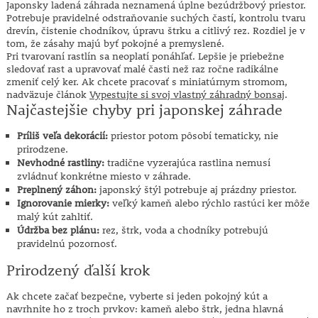
Japonsky ladená záhrada neznamená úplne bezúdržbový priestor.
Potrebuje pravidelné odstraňovanie suchých častí, kontrolu tvaru
drevín, čistenie chodníkov, úpravu štrku a citlivý rez. Rozdiel je v
tom, že zásahy majú byť pokojné a premyslené.
Pri tvarovaní rastlín sa neoplatí ponáhľať. Lepšie je priebežne
sledovať rast a upravovať malé časti než raz ročne radikálne
zmeniť celý ker. Ak chcete pracovať s miniatúrnym stromom,
nadväzuje článok
Vypestujte si svoj vlastný záhradný bonsaj
.
Najčastejšie chyby pri japonskej záhrade
Príliš veľa dekorácií:
priestor potom pôsobí tematicky, nie
prirodzene.
Nevhodné rastliny:
tradične vyzerajúca rastlina nemusí
zvládnuť konkrétne miesto v záhrade.
Preplnený záhon:
japonský štýl potrebuje aj prázdny priestor.
Ignorovanie mierky:
veľký kameň alebo rýchlo rastúci ker môže
malý kút zahltiť.
Údržba bez plánu:
rez, štrk, voda a chodníky potrebujú
pravidelnú pozornosť.
Prirodzený ďalší krok
Ak chcete začať bezpečne, vyberte si jeden pokojný kút a
navrhnite ho z troch prvkov: kameň alebo štrk, jedna hlavná