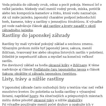
Voda prináša do záhrady zvuk, odraz a pocit pokoja. Nemusí ísť o
veľké jazierko. Niekedy stačí menší vodný prvok, miska, potôčik
alebo len kompozícia kameňov a štrku, ktorá vodu naznačuje.
Ak už máte jazierko, japonský charakter podporí jednoduchší
breh, kamene, trávy a rastliny s jemnejšou štruktúrou. K výsadbe
pri vode nadväzuje článok
aké rastliny a kvety zasadiť v okolí
záhradného jazierka
.
Rastliny do japonskej záhrady
Rastliny by mali vytvárať pokojný základ a sezónnu zmenu.
Výrazným prvkom môže byť japonský javor, sakura, menší
ihličnan, tvarovaný ker alebo skupina listových rastlín v polotieni.
Dôležité je neprehustiť záhon a myslieť na konečnú veľkosť
rastlín.
Pre drevinový základ sa hodia
okrasné kríky
a
ihličnany
. K téme
nadväzuje aj článok
Podľahnite čaru japonského javora
a článok
Sakura: okrášlite si záhradu japonskou čerešňou
.
Listy, trávy a nižšie rastliny
V japonskej záhrade často rozhodujú listy a textúra viac než veľké
množstvo kvetov. Do polotieňa sa hodia rastliny s výraznými
listami, napríklad
hosty
. Na slnečnejších a priepustných miestach
môžu dobre pôsobiť
okrasné trávy
a nižšie
skalničky
.
Pri výsadbe používajte menší počet druhov a opakujte ich v