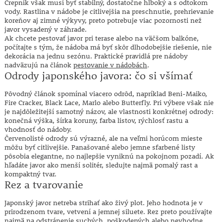
Črepník však musí byť stabilný, dostatočne hlboký a s odtokom
vody. Rastlina v nádobe je citlivejšia na preschnutie, prehrievanie
koreňov aj zimné výkyvy, preto potrebuje viac pozornosti než
javor vysadený v záhrade.
Ak chcete pestovať javor pri terase alebo na väčšom balkóne,
počítajte s tým, že nádoba má byť skôr dlhodobejšie riešenie, nie
dekorácia na jednu sezónu. Praktické pravidlá pre nádoby
nadväzujú na článok
pestovanie v nádobách
.
Odrody japonského javora: čo si všímať
Pôvodný článok spomínal viacero odrôd, napríklad Beni-Maiko,
Fire Cracker, Black Lace, Marlo alebo Butterfly. Pri výbere však nie
je najdôležitejší samotný názov, ale vlastnosti konkrétnej odrody:
konečná výška, šírka koruny, farba listov, rýchlosť rastu a
vhodnosť do nádoby.
Červenolisté odrody sú výrazné, ale na veľmi horúcom mieste
môžu byť citlivejšie. Panašované alebo jemne sfarbené listy
pôsobia elegantne, no najlepšie vyniknú na pokojnom pozadí. Ak
hľadáte javor ako menší solitér, sledujte najmä pomalý rast a
kompaktný tvar.
Rez a tvarovanie
Japonský javor netreba strihať ako živý plot. Jeho hodnota je v
prirodzenom tvare, vetvení a jemnej siluete. Rez preto používajte
najmä na odstránenie suchých, poškodených alebo nevhodne