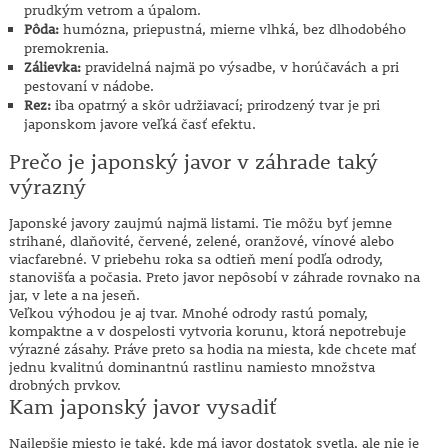
prudkým vetrom a úpalom.
Pôda:
humózna, priepustná, mierne vlhká, bez dlhodobého
premokrenia.
Zálievka:
pravidelná najmä po výsadbe, v horúčavách a pri
pestovaní v nádobe.
Rez:
iba opatrný a skôr udržiavací; prirodzený tvar je pri
japonskom javore veľká časť efektu.
Prečo je japonský javor v záhrade taký
výrazný
Japonské javory zaujmú najmä listami. Tie môžu byť jemne
strihané, dlaňovité, červené, zelené, oranžové, vínové alebo
viacfarebné. V priebehu roka sa odtieň mení podľa odrody,
stanovišťa a počasia. Preto javor nepôsobí v záhrade rovnako na
jar, v lete a na jeseň.
Veľkou výhodou je aj tvar. Mnohé odrody rastú pomaly,
kompaktne a v dospelosti vytvoria korunu, ktorá nepotrebuje
výrazné zásahy. Práve preto sa hodia na miesta, kde chcete mať
jednu kvalitnú dominantnú rastlinu namiesto množstva
drobných prvkov.
Kam japonský javor vysadiť
Najlepšie miesto je také, kde má javor dostatok svetla, ale nie je