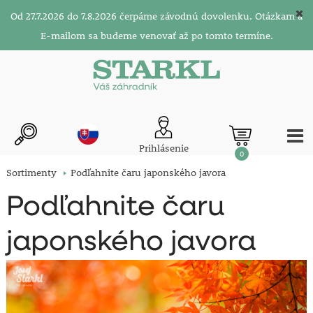
Od 27.7.2026 do 7.8.2026 čerpáme závodnú dovolenku. Otázkam a
E-mailom sa budeme venovať až po tomto termíne.
Prihlásenie
0
Sortimenty
Podľahnite čaru japonského javora
Podľahnite čaru
japonského javora