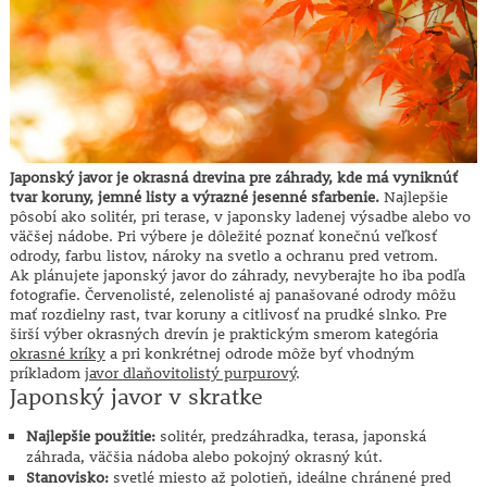
Japonský javor je okrasná drevina pre záhrady, kde má vyniknúť
tvar koruny, jemné listy a výrazné jesenné sfarbenie.
Najlepšie
pôsobí ako solitér, pri terase, v japonsky ladenej výsadbe alebo vo
väčšej nádobe. Pri výbere je dôležité poznať konečnú veľkosť
odrody, farbu listov, nároky na svetlo a ochranu pred vetrom.
Ak plánujete japonský javor do záhrady, nevyberajte ho iba podľa
fotografie. Červenolisté, zelenolisté aj panašované odrody môžu
mať rozdielny rast, tvar koruny a citlivosť na prudké slnko. Pre
širší výber okrasných drevín je praktickým smerom kategória
okrasné kríky
a pri konkrétnej odrode môže byť vhodným
príkladom
javor dlaňovitolistý purpurový
.
Japonský javor v skratke
Najlepšie použitie:
solitér, predzáhradka, terasa, japonská
záhrada, väčšia nádoba alebo pokojný okrasný kút.
Stanovisko:
svetlé miesto až polotieň, ideálne chránené pred