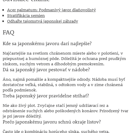
Acer palmatum: Podmanivý javor dlaňovolistý
Stratifikácia semien
Odhaľte tajomstvá japonskej záhrady
FAQ
Kde sa japonskému javoru darí najlepšie?
Najčastejšie na svetlom chránenom mieste alebo v polotieni, v
priepustnej a humóznej pôde. Dôležitá je ochrana pred prudkým
slnkom, suchým vetrom a dlhodobým premokrením.
Dá sa japonský javor pestovať v nádobe?
Áno, najmä pomalšie a kompaktnejšie odrody. Nádoba musí byť
dostatočne veľká, stabilná, s odtokom vody a v zime chránená
podľa podmienok.
Treba japonský javor pravidelne strihať?
Nie ako živý plot. Zvyčajne stačí jemný udržiavací rez a
odstránenie suchých alebo poškodených konárov. Prirodzený tvar
je pri javore dôležitý.
Prečo japonskému javoru schnú okraje listov?
Často ide o kombináciu horúceho slnka, suchého vetra,