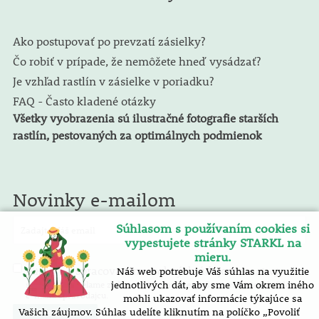
Ako postupovať po prevzatí zásielky?
Čo robiť v prípade, že nemôžete hneď vysádzať?
Je vzhľad rastlín v zásielke v poriadku?
FAQ - Často kladené otázky
Všetky vyobrazenia sú ilustračné fotografie starších
rastlín, pestovaných za optimálnych podmienok
Novinky e-mailom
Súhlasom s používaním cookies si
vypestujete stránky STARKL na
mieru.
spracovaním osobných údajov
Náš web potrebuje Váš súhlas na využitie
Súhlasím so
. E-mailový
spravodaj zasielame zadarmo. Pokyny pre zrušenie nájdete v každom
jednotlivých dát, aby sme Vám okrem iného
e-mailu spravodajcu.
mohli ukazovať informácie týkajúce sa
Vašich záujmov. Súhlas udelíte kliknutím na políčko „Povoliť