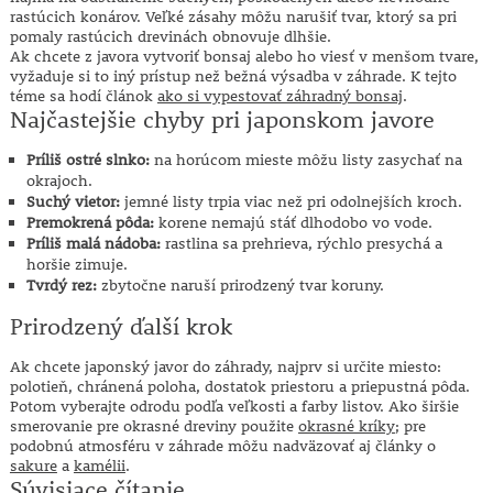
rastúcich konárov. Veľké zásahy môžu narušiť tvar, ktorý sa pri
pomaly rastúcich drevinách obnovuje dlhšie.
Ak chcete z javora vytvoriť bonsaj alebo ho viesť v menšom tvare,
vyžaduje si to iný prístup než bežná výsadba v záhrade. K tejto
téme sa hodí článok
ako si vypestovať záhradný bonsaj
.
Najčastejšie chyby pri japonskom javore
Príliš ostré slnko:
na horúcom mieste môžu listy zasychať na
okrajoch.
Suchý vietor:
jemné listy trpia viac než pri odolnejších kroch.
Premokrená pôda:
korene nemajú stáť dlhodobo vo vode.
Príliš malá nádoba:
rastlina sa prehrieva, rýchlo presychá a
horšie zimuje.
Tvrdý rez:
zbytočne naruší prirodzený tvar koruny.
Prirodzený ďalší krok
Ak chcete japonský javor do záhrady, najprv si určite miesto:
polotieň, chránená poloha, dostatok priestoru a priepustná pôda.
Potom vyberajte odrodu podľa veľkosti a farby listov. Ako širšie
smerovanie pre okrasné dreviny použite
okrasné kríky
; pre
podobnú atmosféru v záhrade môžu nadväzovať aj články o
sakure
a
kamélii
.
Súvisiace čítanie