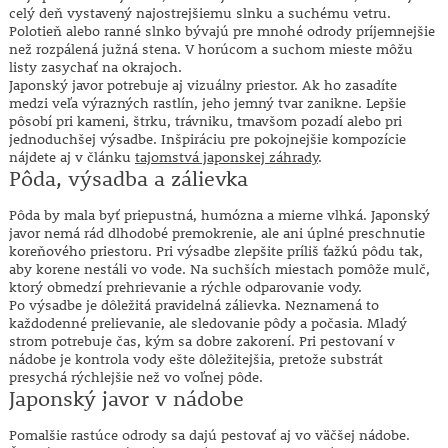
celý deň vystavený najostrejšiemu slnku a suchému vetru.
Polotieň alebo ranné slnko bývajú pre mnohé odrody príjemnejšie
než rozpálená južná stena. V horúcom a suchom mieste môžu
listy zasychať na okrajoch.
Japonský javor potrebuje aj vizuálny priestor. Ak ho zasadíte
medzi veľa výrazných rastlín, jeho jemný tvar zanikne. Lepšie
pôsobí pri kameni, štrku, trávniku, tmavšom pozadí alebo pri
jednoduchšej výsadbe. Inšpiráciu pre pokojnejšie kompozície
nájdete aj v článku
tajomstvá japonskej záhrady
.
Pôda, výsadba a zálievka
Pôda by mala byť priepustná, humózna a mierne vlhká. Japonský
javor nemá rád dlhodobé premokrenie, ale ani úplné preschnutie
koreňového priestoru. Pri výsadbe zlepšite príliš ťažkú pôdu tak,
aby korene nestáli vo vode. Na suchších miestach pomôže mulč,
ktorý obmedzí prehrievanie a rýchle odparovanie vody.
Po výsadbe je dôležitá pravidelná zálievka. Neznamená to
každodenné prelievanie, ale sledovanie pôdy a počasia. Mladý
strom potrebuje čas, kým sa dobre zakorení. Pri pestovaní v
nádobe je kontrola vody ešte dôležitejšia, pretože substrát
presychá rýchlejšie než vo voľnej pôde.
Japonský javor v nádobe
Pomalšie rastúce odrody sa dajú pestovať aj vo väčšej nádobe.