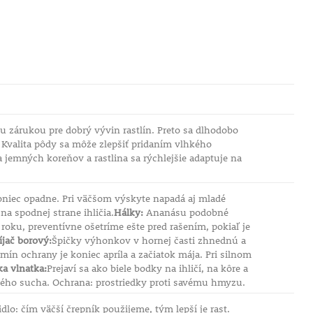
 zárukou pre dobrý vývin rastlín. Preto sa dlhodobo
 Kvalita pôdy sa môže zlepšiť pridaním vlhkého
jemných koreňov a rastlina sa rýchlejšie adaptuje na
akoniec opadne. Pri väčšom výskyte napadá aj mladé
a spodnej strane ihličia.
Hálky:
Ananásu podobné
oku, preventívne ošetríme ešte pred rašením, pokiaľ je
íjač borový:
Špičky výhonkov v hornej časti zhnednú a
mín ochrany je koniec apríla a začiatok mája. Pri silnom
a vlnatka:
Prejaví sa ako biele bodky na ihličí, na kôre a
bého sucha. Ochrana: prostriedky proti savému hmyzu.
lo: čím väčší črepník použijeme, tým lepší je rast.