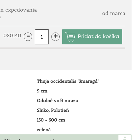
ín expedovania
od marca
)
080140
-
+
Thuja occidentalis 'Smaragd'
9 cm
Odolné voči mrazu
Slnko, Polotieň
150 - 600 cm
zelená