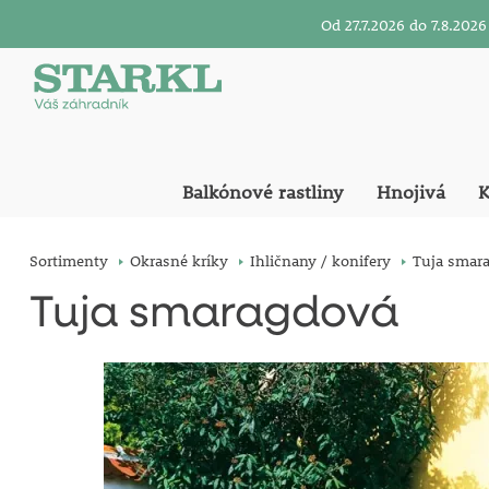
Od 27.7.2026 do 7.8.20
Balkónové rastliny
Hnojivá
K
Sortimenty
Okrasné kríky
Ihličnany / konifery
Tuja smar
Tuja smaragdová