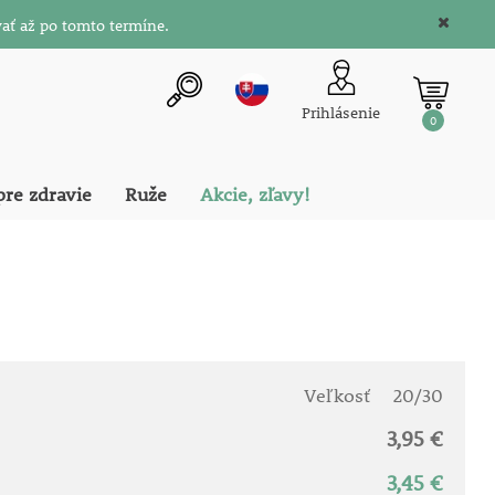
ať až po tomto termíne.
Prihlásenie
0
pre zdravie
Ruže
Akcie, zľavy!
Veľkosť
20/30
3,95 €
3,45 €