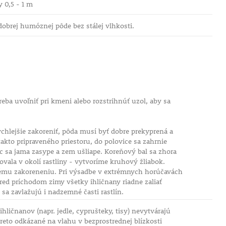
y 0,5 - 1 m
 dobrej humóznej pôde bez stálej vlhkosti.
eba uvoľniť pri kmeni alebo rozstrihnúť uzol, aby sa
chlejšie zakoreniť, pôda musí byť dobre prekyprená a
kto pripraveného priestoru, do polovice sa zahrnie
ec sa jama zasype a zem ušliape. Koreňový bal sa zhora
ala v okolí rastliny - vytvoríme kruhový žliabok.
ešnému zakoreneniu. Pri výsadbe v extrémnych horúčavách
ed príchodom zimy všetky ihličnany riadne zaliať
a zavlažujú i nadzemné časti rastlín.
ličnanov (napr. jedle, cyprušteky, tisy) nevytvárajú
eto odkázané na vlahu v bezprostrednej blízkosti