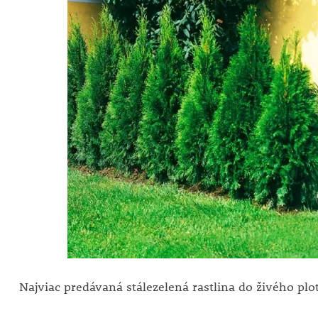
Najviac predávaná stálezelená rastlina do živého plo