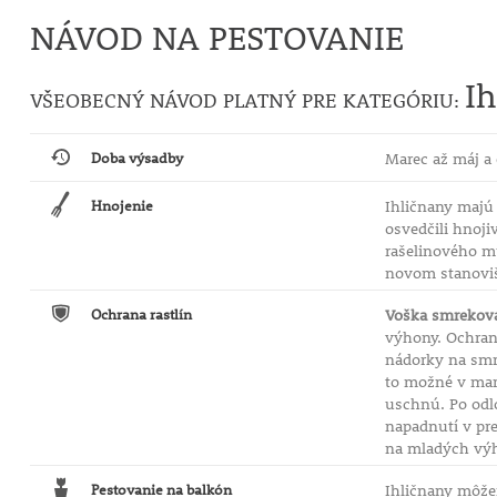
NÁVOD NA PESTOVANIE
Ih
VŠEOBECNÝ NÁVOD PLATNÝ PRE KATEGÓRIU:
Doba výsadby
Marec až máj a 
Hnojenie
Ihličnany majú 
osvedčili hnoji
rašelinového mú
novom stanoviš
Ochrana rastlín
Voška smrekov
výhony. Ochrana
nádorky na smre
to možné v marc
uschnú. Po odlo
napadnutí v pr
na mladých výh
Pestovanie na balkón
Ihličnany môžem