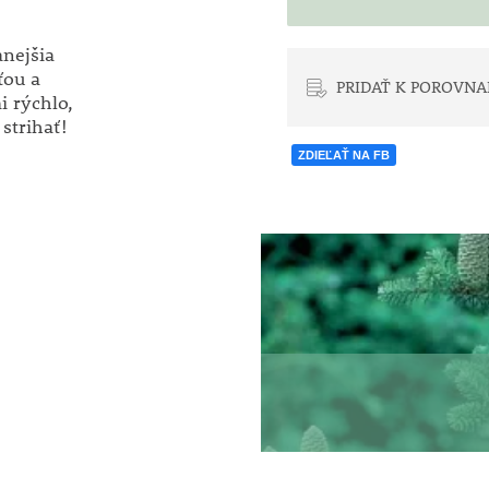
anejšia
ťou a
PRIDAŤ K POROVNA
i rýchlo,
strihať!
ZDIEĽAŤ NA FB