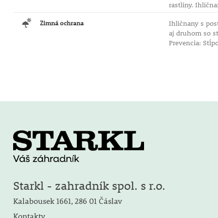
rastliny. Ihlič
Zimná ochrana
Ihličnany s po
aj druhom so st
Prevencia: Stĺp
Starkl - zahradník spol. s r.o.
Kalabousek 1661, 286 01 Čáslav
Kontakty