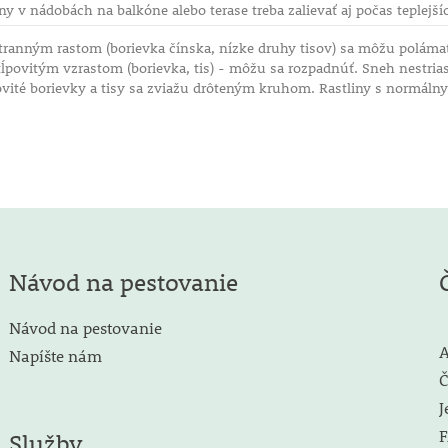
nany v nádobách na balkóne alebo terase treba zalievať aj počas teplejš
stranným rastom (borievka čínska, nízke druhy tisov) sa môžu poláma
ĺpovitým vzrastom (borievka, tis) - môžu sa rozpadnúť. Sneh nestria
ovité borievky a tisy sa zviažu drôteným kruhom. Rastliny s normáln
Návod na pestovanie
Návod na pestovanie
A
Napíšte nám
Č
J
F
Služby