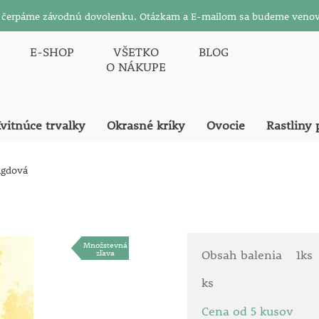
26 čerpáme závodnú dovolenku. Otázkam a E-mailom sa budeme venov
E-SHOP
VŠETKO
BLOG
O NÁKUPE
vitnúce trvalky
Okrasné kríky
Ovocie
Rastliny 
agdová
Množstevná
zľava
Obsah balenia
1ks
ks
Cena od 5 kusov