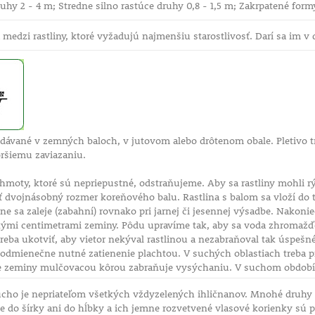
ruhy 2 - 4 m; Stredne silno rastúce druhy 0,8 - 1,5 m; Zakrpatené form
a medzi rastliny, ktoré vyžadujú najmenšiu starostlivosť. Darí sa im v
dávané v zemných baloch, v jutovom alebo drôtenom obale. Pletivo tr
oršiemu zaviazaniu.
hmoty, ktoré sú nepriepustné, odstraňujeme. Aby sa rastliny mohli rý
dvojnásobný rozmer koreňového balu. Rastlina s balom sa vloží do ta
e sa zaleje (zabahní) rovnako pri jarnej či jesennej výsadbe. Nakoni
kými centimetrami zeminy. Pôdu upravíme tak, aby sa voda zhromažďov
 treba ukotviť, aby vietor nekýval rastlinou a nezabraňoval tak úsp
odmienečne nutné zatienenie plachtou. V suchých oblastiach treba pr
ie zeminy mulčovacou kôrou zabraňuje vysýchaniu. V suchom období s
cho je nepriateľom všetkých vždyzelených ihličnanov. Mnohé druhy ih
do šírky ani do hĺbky a ich jemne rozvetvené vlasové korienky sú pr