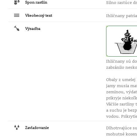
Spon rastlín
Silno rastúce d
Všeobecný text
Ihličnany patri
Výsadba
Ihličnany sú do
zabránilo nesk
Obaly z umelej 
jamy musia mať 
zeminou, výdatn
prikryje niekoľ
Väčšie rastliny
a suchu je bezp
vodou. Prikryt
Zavlažovanie
Dlhotrvajúce su
mohutné korene 