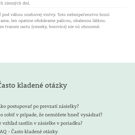
ích zimných dní.
ť pod váhou snehovej vrstvy. Toto nebezpečenstvo hrozí
same, len opatrne oťukávame palicou, obalenou látkou.
ym tvarom rastu (smreky, borovice) nie sú ohrozené.
Často kladené otázky
ko postupovať po prevzatí zásielky?
o robiť v prípade, že nemôžete hneď vysádzať?
e vzhľad rastlín v zásielke v poriadku?
AQ - Často kladené otázky