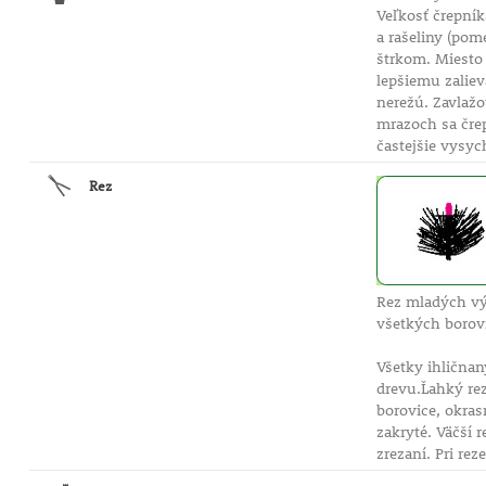
Veľkosť črepník
a rašeliny (pom
štrkom. Miesto 
lepšiemu zaliev
nerežú. Zavlažo
mrazoch sa črep
častejšie vysyc
Rez
Rez mladých vý
všetkých borov
Všetky ihličnan
drevu.Ľahký rez
borovice, okra
zakryté. Väčší 
zrezaní. Pri rez