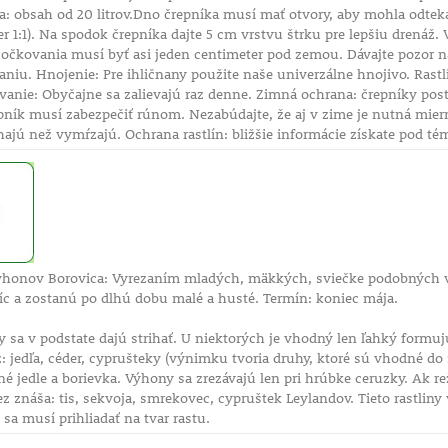
a: obsah od 20 litrov.Dno črepníka musí mať otvory, aby mohla odte
er 1:1). Na spodok črepníka dajte 5 cm vrstvu štrku pre lepšiu drenáž
očkovania musí byť asi jeden centimeter pod zemou. Dávajte pozor na
aniu. Hnojenie: Pre ihličnany použite naše univerzálne hnojivo. Rastl
vanie: Obyčajne sa zalievajú raz denne. Zimná ochrana: črepníky post
ník musí zabezpečiť rúnom. Nezabúdajte, že aj v zime je nutná mierna
hajú než vymŕzajú. Ochrana rastlín: bližšie informácie získate pod té
honov Borovica: Vyrezaním mladých, mäkkých, sviečke podobných vý
íc a zostanú po dlhú dobu malé a husté. Termín: koniec mája.
y sa v podstate dajú strihať. U niektorých je vhodný len ľahký formuj
: jedľa, céder, cyprušteky (výnimku tvoria druhy, ktoré sú vhodné do
sné jedle a borievka. Výhony sa zrezávajú len pri hrúbke ceruzky. A
rez znáša: tis, sekvoja, smrekovec, cypruštek Leylandov. Tieto rastliny
e sa musí prihliadať na tvar rastu.