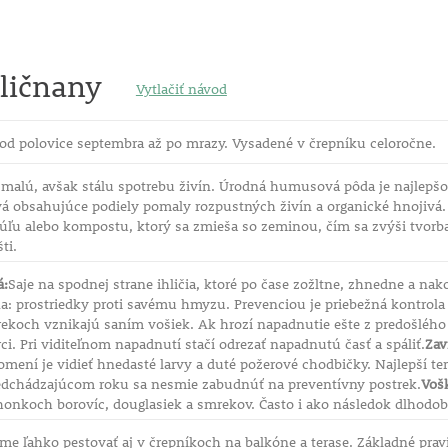
ličnany
Vytlačiť návod
od polovice septembra až po mrazy. Vysadené v črepníku celoročne.
malú, avšak stálu spotrebu živín. Úrodná humusová pôda je najlepšou
vá obsahujúce podiely pomaly rozpustných živín a organické hnojivá.
ľu alebo kompostu, ktorý sa zmieša so zeminou, čím sa zvýši tvorba 
ti.
á:
Saje na spodnej strane ihličia, ktoré po čase zožltne, zhnedne a n
: prostriedky proti savému hmyzu. Prevenciou je priebežná kontrola n
koch vznikajú saním vošiek. Ak hrozí napadnutie ešte z predošlého r
i. Pri viditeľnom napadnutí stačí odrezať napadnutú časť a spáliť.
Zav
mení je vidieť hnedasté larvy a duté požerové chodbičky. Najlepší ter
edchádzajúcom roku sa nesmie zabudnúť na preventívny postrek.
Vošk
onkoch borovíc, douglasiek a smrekov. Často i ako následok dlhodo
e ľahko pestovať aj v črepníkoch na balkóne a terase. Základné pravid