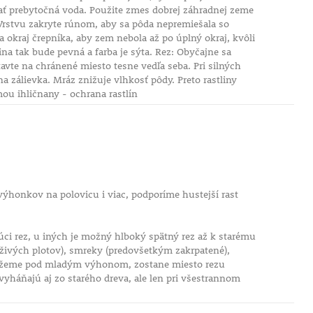
kať prebytočná voda. Použite zmes dobrej záhradnej zeme
. Vrstvu zakryte rúnom, aby sa pôda nepremiešala so
 okraj črepníka, aby zem nebola až po úplný okraj, kvôli
ina tak bude pevná a farba je sýta. Rez: Obyčajne sa
avte na chránené miesto tesne vedľa seba. Pri silných
 zálievka. Mráz znižuje vlhkosť pôdy. Preto rastliny
mou ihličnany - ochrana rastlín
honkov na polovicu i viac, podporíme hustejší rast
úci rez, u iných je možný hlboký spätný rez až k starému
 živých plotov), smreky (predovšetkým zakrpatené),
k režeme pod mladým výhonom, zostane miesto rezu
 vyháňajú aj zo starého dreva, ale len pri všestrannom