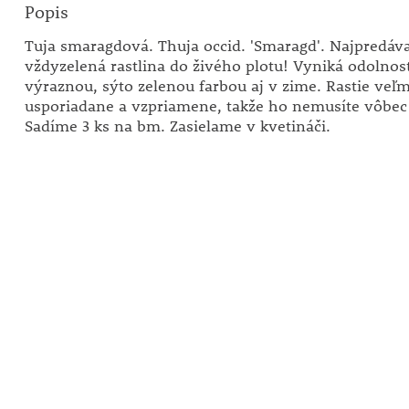
Popis
Tuja smaragdová. Thuja occid. 'Smaragd'. Najpredáv
vždyzelená rastlina do živého plotu! Vyniká odolnos
výraznou, sýto zelenou farbou aj v zime. Rastie veľm
usporiadane a vzpriamene, takže ho nemusíte vôbec 
Sadíme 3 ks na bm. Zasielame v kvetináči.