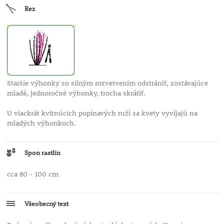
Rez
Staršie výhonky so silným rozvetvením odstrániť, zostávajúce
mladé, jednoročné výhonky, trocha skrátiť.
U viackrát kvitnúcich popínavých ruží sa kvety vyvíjajú na
mladých výhonkoch.
Spon rastlín
cca 80 - 100 cm
Všeobecný text