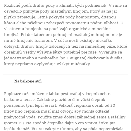
Rozličné podľa druhu pôdy a klimatických podmienok. V zime sa
osvedčilo prikrytie pôdy maštaľným hnojom, ktorý sa na jar
plytko zapracuje. Letné pokrytie pôdy kompostom, drtenou
kôrou alebo rašelinou zabezpečí rovnomernú pôdnu vlhkosť. K
vlastnému hnojeniu sa používajú organické a minerálne
hnojivá. Pri dostatočnom pohnojení maštaľným hnojom nie je
nutné hnojenie fosforom. V súčasnosti existuje niekoľko
dobrých druhov hnojív založených tiež na minerálnej báze, ktoré
obsahujú všetky výživné látky potrebné pre ruže. Vyvarujte sa
jednostranného a neskorého (po 1. auguste) dávkovania dusíka,
ktorý nepriamo ovplyvňuje výskyt múčnatky.
Na balkóne atď.
Popínavé ruže môžeme ľahko pestovať aj v črepníkoch na
balkóne a terase. Základné pravidlo: čím väčší črepník
použijeme, tým lepší je rast. Veľkosť črepníka: obsah od 20
litrov.Dno črepníka musí mať otvory, aby mohla odtekať
prebytočná voda. Použite zmes dobrej záhradnej zeme a rašeliny
(pomer 1:1). Na spodok črepníka dajte 5 cm vrstvu štrku pre
lepšiu drenáž. Vrstvu zakryte rúnom, aby sa pôda nepremiešala