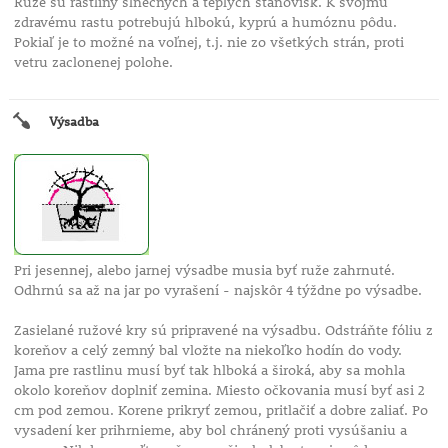
Ruže sú rastliny slnečných a teplých stanovísk. K svojmu
zdravému rastu potrebujú hlbokú, kyprú a humóznu pôdu.
Pokiaľ je to možné na voľnej, t.j. nie zo všetkých strán, proti
vetru zaclonenej polohe.
Výsadba
Pri jesennej, alebo jarnej výsadbe musia byť ruže zahrnuté.
Odhrnú sa až na jar po vyrašení - najskôr 4 týždne po výsadbe.
Zasielané ružové kry sú pripravené na výsadbu. Odstráňte fóliu z
koreňov a celý zemný bal vložte na niekoľko hodín do vody.
Jama pre rastlinu musí byť tak hlboká a široká, aby sa mohla
okolo koreňov doplniť zemina. Miesto očkovania musí byť asi 2
cm pod zemou. Korene prikryť zemou, pritlačiť a dobre zaliať. Po
vysadení ker prihrnieme, aby bol chránený proti vysúšaniu a