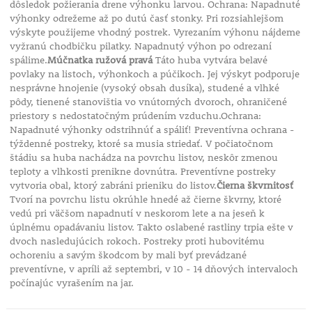
dôsledok požierania drene výhonku larvou. Ochrana: Napadnuté
výhonky odrežeme až po dutú časť stonky. Pri rozsiahlejšom
výskyte použijeme vhodný postrek. Vyrezaním výhonu nájdeme
vyžranú chodbičku pilatky. Napadnutý výhon po odrezaní
spálime.
Múčnatka ružová pravá
Táto huba vytvára belavé
povlaky na listoch, výhonkoch a púčikoch. Jej výskyt podporuje
nesprávne hnojenie (vysoký obsah dusíka), studené a vlhké
pôdy, tienené stanovištia vo vnútorných dvoroch, ohraničené
priestory s nedostatočným prúdením vzduchu.Ochrana:
Napadnuté výhonky odstrihnúť a spáliť! Preventívna ochrana -
týždenné postreky, ktoré sa musia striedať. V počiatočnom
štádiu sa huba nachádza na povrchu listov, neskôr zmenou
teploty a vlhkosti prenikne dovnútra. Preventívne postreky
vytvoria obal, ktorý zabráni prieniku do listov.
Čierna škvrnitosť
Tvorí na povrchu listu okrúhle hnedé až čierne škvrny, ktoré
vedú pri väčšom napadnutí v neskorom lete a na jeseň k
úplnému opadávaniu listov. Takto oslabené rastliny trpia ešte v
dvoch nasledujúcich rokoch. Postreky proti hubovitému
ochoreniu a savým škodcom by mali byť prevádzané
preventívne, v apríli až septembri, v 10 - 14 dňových intervaloch
počínajúc vyrašením na jar.