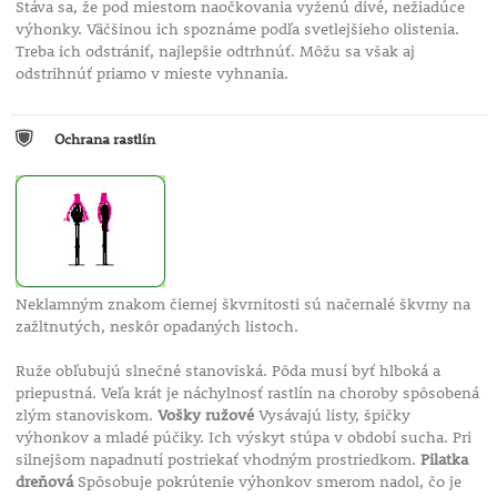
Stáva sa, že pod miestom naočkovania vyženú divé, nežiadúce
výhonky. Väčšinou ich spoznáme podľa svetlejšieho olistenia.
Treba ich odstrániť, najlepšie odtrhnúť. Môžu sa však aj
odstrihnúť priamo v mieste vyhnania.
Ochrana rastlín
Neklamným znakom čiernej škvrnitosti sú načernalé škvrny na
zažltnutých, neskôr opadaných listoch.
Ruže obľubujú slnečné stanoviská. Pôda musí byť hlboká a
priepustná. Veľa krát je náchylnosť rastlín na choroby spôsobená
zlým stanoviskom.
Vošky ružové
Vysávajú listy, špičky
výhonkov a mladé púčiky. Ich výskyt stúpa v období sucha. Pri
silnejšom napadnutí postriekať vhodným prostriedkom.
Pilatka
dreňová
Spôsobuje pokrútenie výhonkov smerom nadol, čo je