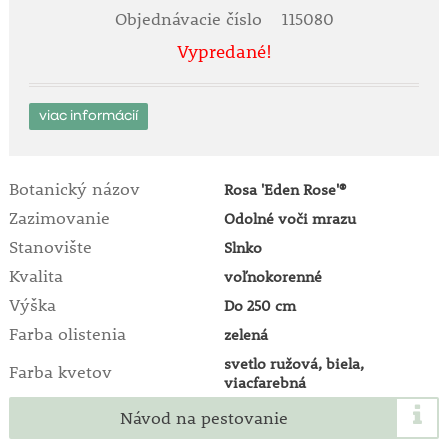
Objednávacie číslo
115080
Vypredané!
viac informácií
Botanický názov
Rosa 'Eden Rose'®
Zazimovanie
Odolné voči mrazu
Stanovište
Slnko
Kvalita
voľnokorenné
Výška
Do 250 cm
Farba olistenia
zelená
svetlo ružová, biela,
Farba kvetov
viacfarebná
Návod na pestovanie