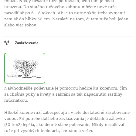
mrazu. Nikdy nesaďte ruže po ružiach, lebo tam je pôda
unavená. Do starého ružového záhonu môžete nové ruže
nasadiť až po 6 - 8 rokoch. Ak je to nutné skôr, treba vymeniť
zem až do hĺbky 50 cm. Nezáleží na tom, či tam ruže boli jeden,
alebo viac rokov.
Zavlažovanie
Najvhodnejšie polievanie je pomocou hadice ku koreňom, čím
sa chránia puky a kvety a zabráni sa tak napadnutiu rastliny
múčnatkou.
Hlboké korene ruží zabezpečujú i v lete dostatočné zásobovanie
vodou. Pri potrebe ďalšieho zavlažovania je dôkladná zálievka
(30 l/m2) lepšia, ako denné slabé polievanie. Nikdy nezalievať
ruže pri vysokých teplotách, len ráno a večer.