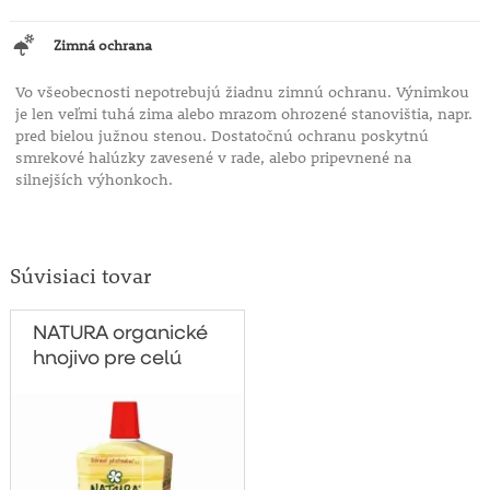
Zimná ochrana
Vo všeobecnosti nepotrebujú žiadnu zimnú ochranu. Výnimkou
je len veľmi tuhá zima alebo mrazom ohrozené stanovištia, napr.
pred bielou južnou stenou. Dostatočnú ochranu poskytnú
smrekové halúzky zavesené v rade, alebo pripevnené na
silnejších výhonkoch.
Súvisiaci tovar
NATURA organické
hnojivo pre celú
záhradu 1l