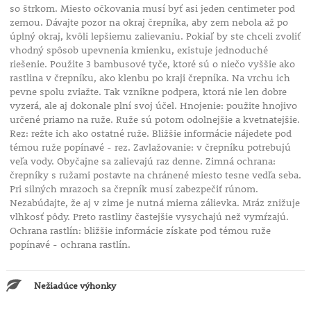
so štrkom. Miesto očkovania musí byť asi jeden centimeter pod
zemou. Dávajte pozor na okraj črepníka, aby zem nebola až po
úplný okraj, kvôli lepšiemu zalievaniu. Pokiaľ by ste chceli zvoliť
vhodný spôsob upevnenia kmienku, existuje jednoduché
riešenie. Použite 3 bambusové tyče, ktoré sú o niečo vyššie ako
rastlina v črepníku, ako klenbu po kraji črepníka. Na vrchu ich
pevne spolu zviažte. Tak vznikne podpera, ktorá nie len dobre
vyzerá, ale aj dokonale plní svoj účel. Hnojenie: použite hnojivo
určené priamo na ruže. Ruže sú potom odolnejšie a kvetnatejšie.
Rez: režte ich ako ostatné ruže. Bližšie informácie nájedete pod
témou ruže popínavé - rez. Zavlažovanie: v črepníku potrebujú
veľa vody. Obyčajne sa zalievajú raz denne. Zimná ochrana:
črepníky s ružami postavte na chránené miesto tesne vedľa seba.
Pri silných mrazoch sa črepník musí zabezpečiť rúnom.
Nezabúdajte, že aj v zime je nutná mierna zálievka. Mráz znižuje
vlhkosť pôdy. Preto rastliny častejšie vysychajú než vymŕzajú.
Ochrana rastlín: bližšie informácie získate pod témou ruže
popínavé - ochrana rastlín.
Nežiadúce výhonky