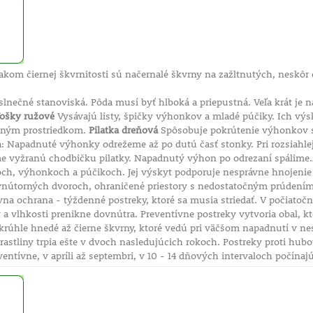
om čiernej škvrnitosti sú načernalé škvrny na zažltnutých, neskôr 
lnečné stanoviská. Pôda musí byť hlboká a priepustná. Veľa krát je 
ošky ružové
Vysávajú listy, špičky výhonkov a mladé púčiky. Ich výs
dným prostriedkom.
Pilatka dreňová
Spôsobuje pokrútenie výhonkov s
a: Napadnuté výhonky odrežeme až po dutú časť stonky. Pri rozsiah
 vyžranú chodbičku pilatky. Napadnutý výhon po odrezaní spálime.
och, výhonkoch a púčikoch. Jej výskyt podporuje nesprávne hnojenie 
 vnútorných dvoroch, ohraničené priestory s nedostatočným prúden
ívna ochrana - týždenné postreky, ktoré sa musia striedať. V počiato
a vlhkosti prenikne dovnútra. Preventívne postreky vytvoria obal, kto
krúhle hnedé až čierne škvrny, ktoré vedú pri väčšom napadnutí v ne
rastliny trpia ešte v dvoch nasledujúcich rokoch. Postreky proti h
entívne, v apríli až septembri, v 10 - 14 dňových intervaloch počínaj