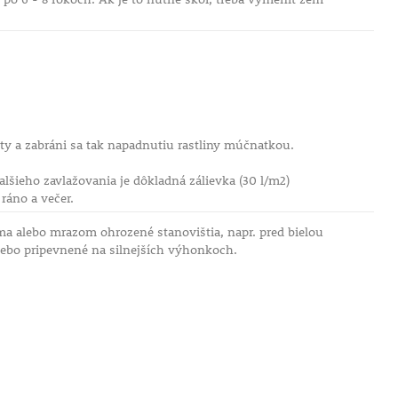
y a zabráni sa tak napadnutiu rastliny múčnatkou.
lšieho zavlažovania je dôkladná zálievka (30 l/m2)
ráno a večer.
a alebo mrazom ohrozené stanovištia, napr. pred bielou
ebo pripevnené na silnejších výhonkoch.