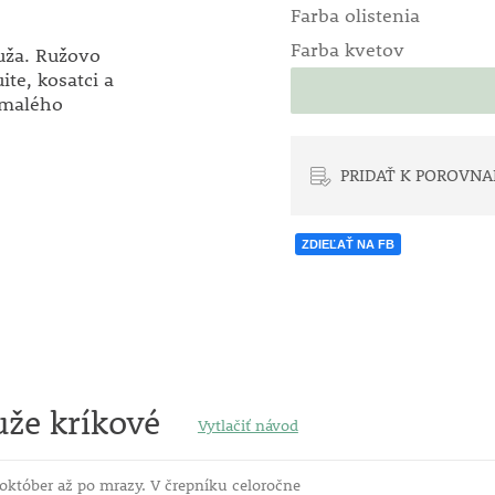
Farba olistenia
Farba kvetov
ruža. Ružovo
te, kosatci a
o malého
PRIDAŤ K POROVNA
ZDIEĽAŤ NA FB
že kríkové
Vytlačiť návod
október až po mrazy. V črepníku celoročne