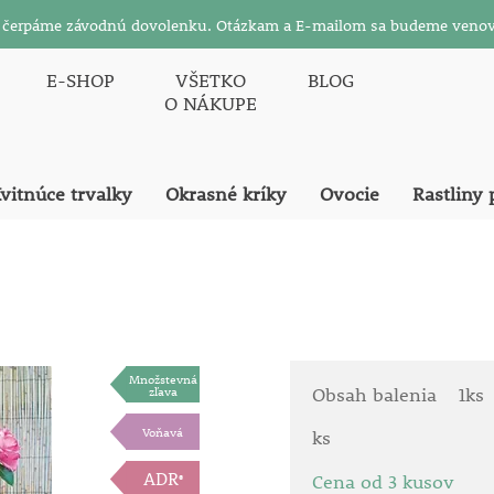
26 čerpáme závodnú dovolenku. Otázkam a E-mailom sa budeme venov
E-SHOP
VŠETKO
BLOG
O NÁKUPE
vitnúce trvalky
Okrasné kríky
Ovocie
Rastliny 
Množstevná
zľava
Obsah balenia
1ks
Voňavá
ks
ADR
Cena od 3 kusov
®