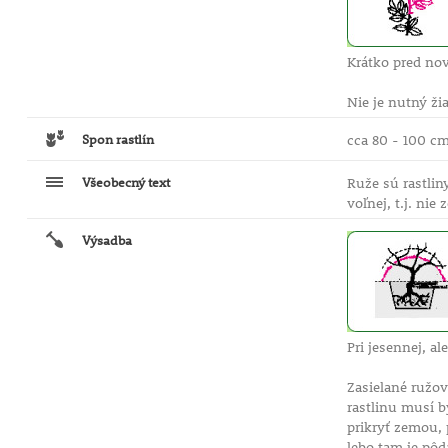
Krátko pred no
Nie je nutný ži
Spon rastlín
cca 80 - 100 c
Všeobecný text
Ruže sú rastli
voľnej, t.j. nie
Výsadba
Pri jesennej, a
Zasielané ružov
rastlinu musí b
prikryť zemou, 
lebo tam je pôd