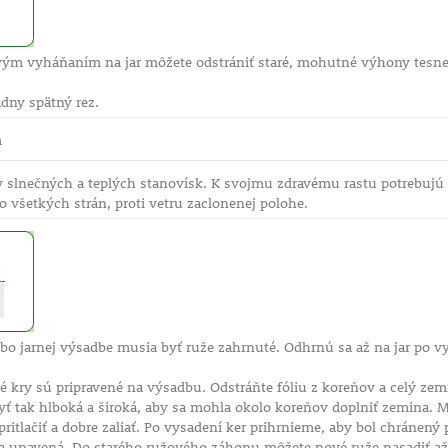
vým vyháňaním na jar môžete odstrániť staré, mohutné výhony tesn
adny spätný rez.
m
ny slnečných a teplých stanovísk. K svojmu zdravému rastu potrebuj
 zo všetkých strán, proti vetru zaclonenej polohe.
lebo jarnej výsadbe musia byť ruže zahrnuté. Odhrnú sa až na jar po v
é kry sú pripravené na výsadbu. Odstráňte fóliu z koreňov a celý zem
yť tak hlboká a široká, aby sa mohla okolo koreňov doplniť zemina.
pritlačiť a dobre zaliať. Po vysadení ker prihrnieme, aby bol chránen
a unavená. Do starého ružového záhonu môžete nové ruže nasadiť až 