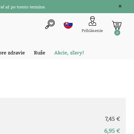
ať až po tomto termíne.
Prihlásenie
0
pre zdravie
Ruže
Akcie, zľavy!
7,45 €
6,95 €