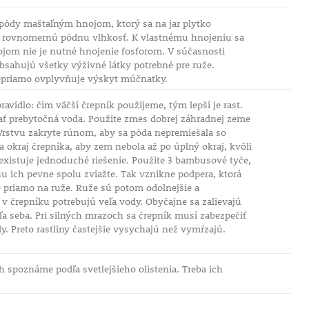
 pôdy maštaľným hnojom, ktorý sa na jar plytko
čí rovnomernú pôdnu vlhkosť. K vlastnému hnojeniu sa
jom nie je nutné hnojenie fosforom. V súčasnosti
bsahujú všetky výživné látky potrebné pre ruže.
nepriamo ovplyvňuje výskyt múčnatky.
vidlo: čím väčší črepník použijeme, tým lepší je rast.
kať prebytočná voda. Použite zmes dobrej záhradnej zeme
. Vrstvu zakryte rúnom, aby sa pôda nepremiešala so
 okraj črepníka, aby zem nebola až po úplný okraj, kvôli
existuje jednoduché riešenie. Použite 3 bambusové tyče,
chu ich pevne spolu zviažte. Tak vznikne podpera, ktorá
né priamo na ruže. Ruže sú potom odolnejšie a
: v črepníku potrebujú veľa vody. Obyčajne sa zalievajú
a seba. Pri silných mrazoch sa črepník musí zabezpečiť
y. Preto rastliny častejšie vysychajú než vymŕzajú.
 spoznáme podľa svetlejšieho olistenia. Treba ich