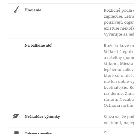
Hnojenie
Rozličné podľa 
zapracuje. Let
používajú orga
existuje niekoľ
Vyvarujte sa j
Na balkóne atď.
Ruže kríkové mô
Veľkosť črepník
a rašeliny (pom
štrkom. Miesto 
lepšiemu zaliev
ktoré sú o nieč
nie len dobre v
kvetnatejšie. R
raz denne. Zimn
rúnom. Nezabúda
Ochrana rastlín
Nežiadúce výhonky
Stáva sa, že po
odstrániť, najl
Ochrana rastlín