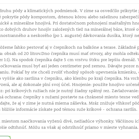
druhu pôdy a klimatických podmienok. V zime sa osvedčilo prikrytie
né pokrytie pôdy kompostom, drtenou kôrou alebo rašelinou zabezpe
nické a minerálne hnojivá. Pri dostatočnom pohnojení maštaľným hno
ko dobrých druhov hnojív založených tiež na minerálnej báze, ktoré o
ednostranného a neskorého (po 1. auguste) dávkovania dusíka, ktorý 
žeme ľahko pestovať aj v črepníkoch na balkóne a terase. Základné pra
a: obsah od 20 litrov.Dno črepníka musí mať otvory, aby mohla odte
er 1:1). Na spodok črepníka dajte 5 cm vrstvu štrku pre lepšiu drenáž
očkovania musí byť asi jeden centimeter pod zemou. Dávajte pozor na
aniu. Pokiaľ by ste chceli zvoliť vhodný spôsob upevnenia kmienku, 
o vyššie ako rastlina v črepníku, ako klenbu po kraji črepníka. Na vr
yzerá, ale aj dokonale plní svoj účel. Hnojenie: použite hnojivo urče
ez: pri kríkových ružiach nie je nutný žiadny spätný rez. Zavlažovanie
á ochrana: črepníky s ružami postavte na chránené miesto tesne vedľ
jte, že aj v zime je nutná mierna zálievka. Mráz znižuje vlhkosť pôd
: bližšie informácie získate pod témou ruže kríkové - ochrana rastlín.
d miestom naočkovania vyženú divé, nežiadúce výhonky. Väčšinou ich
epšie odtrhnúť. Môžu sa však aj odstrihnúť priamo v mieste vyhnania.