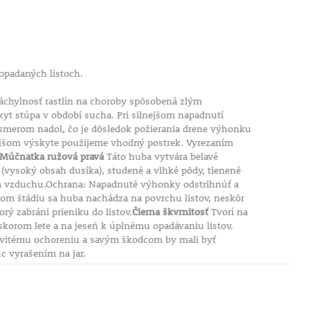
opadaných listoch.
náchylnosť rastlín na choroby spôsobená zlým
kyt stúpa v období sucha. Pri silnejšom napadnutí
merom nadol, čo je dôsledok požierania drene výhonku
lejšom výskyte použijeme vhodný postrek. Vyrezaním
Múčnatka ružová pravá
Táto huba vytvára belavé
(vysoký obsah dusíka), studené a vlhké pôdy, tienené
ím vzduchu.Ochrana: Napadnuté výhonky odstrihnúť a
čnom štádiu sa huba nachádza na povrchu listov, neskôr
rý zabráni prieniku do listov.
Čierna škvrnitosť
Tvorí na
skorom lete a na jeseň k úplnému opadávaniu listov.
ubovitému ochoreniu a savým škodcom by mali byť
úc vyrašením na jar.