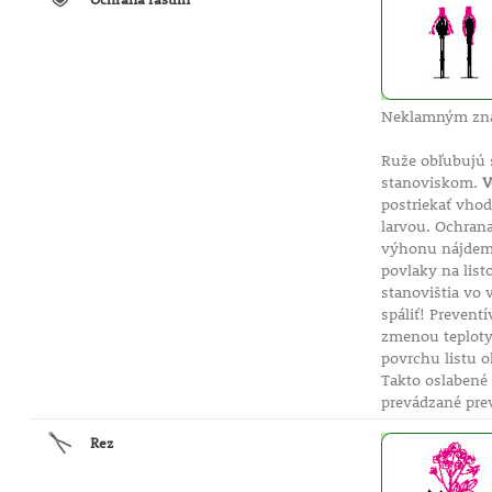
Neklamným znak
Ruže obľubujú s
stanoviskom.
V
postriekať vho
larvou. Ochran
výhonu nájdeme
povlaky na list
stanovištia vo
spáliť! Prevent
zmenou teploty 
povrchu listu o
Takto oslabené 
prevádzané prev
Rez