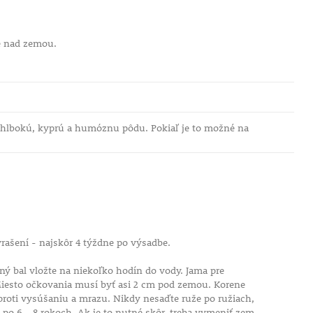
e nad zemou.
ú hlbokú, kyprú a humóznu pôdu. Pokiaľ je to možné na
yrašení - najskôr 4 týždne po výsadbe.
ný bal vložte na niekoľko hodín do vody. Jama pre
 Miesto očkovania musí byť asi 2 cm pod zemou. Korene
ý proti vysúšaniu a mrazu. Nikdy nesaďte ruže po ružiach,
po 6 - 8 rokoch. Ak je to nutné skôr, treba vymeniť zem