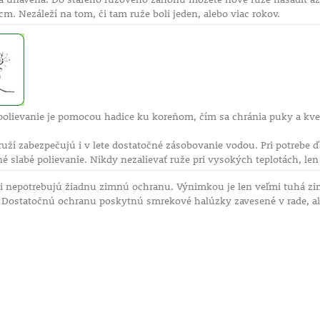
cm. Nezáleží na tom, či tam ruže boli jeden, alebo viac rokov.
polievanie je pomocou hadice ku koreňom, čím sa chránia puky a kvet
uží zabezpečujú i v lete dostatočné zásobovanie vodou. Pri potrebe ďa
né slabé polievanie. Nikdy nezalievať ruže pri vysokých teplotách, len 
i nepotrebujú žiadnu zimnú ochranu. Výnimkou je len veľmi tuhá zim
 Dostatočnú ochranu poskytnú smrekové halúzky zavesené v rade, al