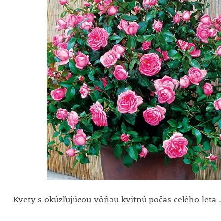
Kvety s okúzľujúcou vôňou kvitnú počas celého leta .