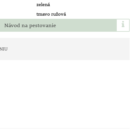
zelená
tmavo ružová
Návod na pestovanie
NIU