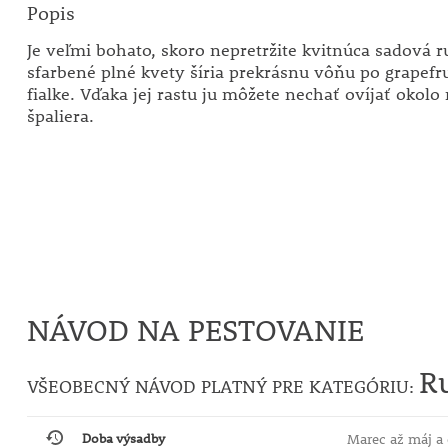
Popis
Je veľmi bohato, skoro nepretržite kvitnúca sadová 
sfarbené plné kvety šíria prekrásnu vôňu po grapefrui
fialke. Vďaka jej rastu ju môžete nechať ovíjať okol
špaliera.
NÁVOD NA PESTOVANIE
Ru
VŠEOBECNÝ NÁVOD PLATNÝ PRE KATEGÓRIU:
Doba výsadby
Marec až máj a 