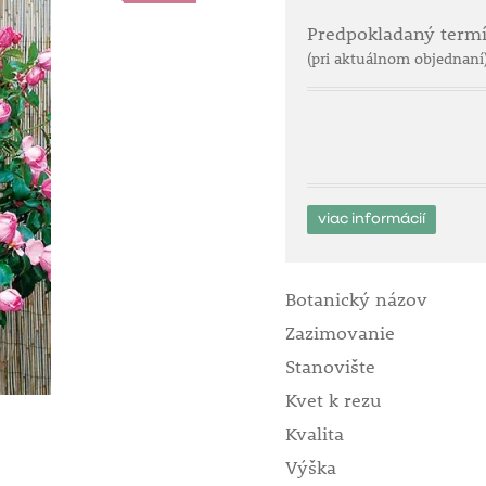
Predpokladaný term
(pri aktuálnom objednaní
viac informácií
Botanický názov
Zazimovanie
Stanovište
Kvet k rezu
Kvalita
Výška