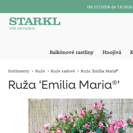
Od 27.7.2026 do 7.8.20
Balkónové rastliny
Hnojivá
K
Sortimenty
Ruže
Ruže sadové
Ruža 'Emilia Maria®'
Ruža 'Emilia Maria®'