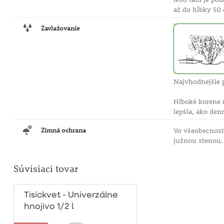
až do hĺbky 50 
Zavlažovanie
Najvhodnejšie 
Hlboké korene r
lepšia, ako den
Zimná ochrana
Vo všeobecnost
južnou stenou.
Súvisiaci tovar
Tisíckvet - Univerzálne
hnojivo 1/2 l