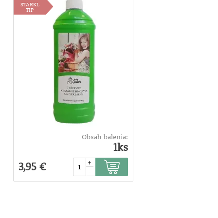
STARKL
TIP
Obsah balenia:
1ks
+
3,95 €
-