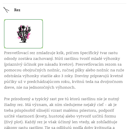
Rez
Presvetľovací rez zmladzuje krík, pričom špecifický tvar rastu
odrody zostáva zachovaný. Núti rastlinu tvoriť mladé výhonky
(priaznivý účinok pre násadu kvetov). Presvetľovacím rezom sa
pomocou obojručných nožníc, ručnej pílky alebo nožníc na ruže
odstránia výhonky staršie ako 3 roky. Dreviny pripravujú kvetné
púčiky už v predchádzajúcom roku, kvitnú teda na dvojročnom
dreve, nie na jednoročných výhonoch.
Pre prirodzený a typický rast pre tú ktorú rastlinu nie je nutný
žiadny rez. Má význam, ak ním sledujeme nejaký cieľ - ak je
treba prispôsobiť silnejší vzrast malému priestoru, podporiť
určité vlastnosti (kvety, hustota) alebo vytvoriť určitú formu
(živý plot). Každý rez je však účinný len vtedy, ak zohľadňuje
zákony rastu rastliny. Tie sa odlišujú podľa doby kvitnutia a