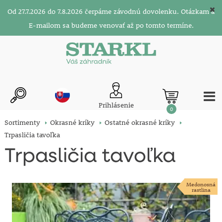
Od 27.7.2026 do 7.8.2026 čerpáme závodnú dovolenku. Otázkam a
E-mailom sa budeme venovať až po tomto termíne.
Prihlásenie
0
Sortimenty
Okrasné kríky
Ostatné okrasné kríky
Trpasličia tavoľka
Trpasličia tavoľka
Medonosná
rastlina