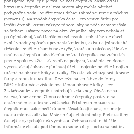
použijeme, tým lepší je rast. Veľkosť črepníka: obsah od 50
litrov.Dno črepníka musí mať otvory, aby mohla odtekať
prebytočná voda. Použite zmes dobrej záhradnej zeme a rašeliny
(pomer 1:1). Na spodok črepníka dajte 5 cm vrstvu štrku pre
lepšiu drenáž. Vrstvu zakryte rúnom, aby sa pôda nepremiešala
so štrkom. Dávajte pozor na okraj črepníka, aby zem nebola až
po úplný okraj, kvôli lepšiemu zalievaniu. Pokiaľ by ste chceli
zvoliť vhodný spôsob upevnenia kmienku, existuje jednoduché
riešenie. Použite 3 bambusové tyče, ktoré sú o niečo vyššie ako
rastlina v črepníku, ako klenbu po kraji črepníka. Na vrchu ich
pevne spolu zviažte. Tak vznikne podpera, ktorá nie len dobre
vyzerá, ale aj dokonale plní svoj účel. Hnojenie: použite hnojivo
určené na okrasné kríky a trvalky. Získate tak zdravý rast, krásne
farby a robustnú rastlinu. Rez: režu sa len ľahko do formy.
Bližšie informácie získate pod témou okrasné kríky - rez.
Zavlažovanie: v črepníku potrebujú veľa vody. Obyčajne sa
zalievajú raz denne. Zimná ochrana: črepníky postavte na
chránené miesto tesne vedľa seba. Pri silných mrazoch sa
črepník musí zabezpečiť rúnom. Nezabúdajte, že aj v zime je
nutná mierna zálievka. Mráz znižuje vlhkosť pôdy. Preto rastliny
častejšie vysychajú než vymŕzajú. Ochrana rastlín: bližšie
informácie získate pod témou okrasné kríky - ochrana rastlín.