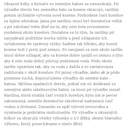
Okrasné kríky a listnáče so zemným balom sa nezrezávajú. Pri
výsadbe drevín bez zemného balu sa korene skracujú, rastliny
potom rýchlejšie vytvoria nové korene. Poškodené časti koreňov
sa úplne odstránia. Jama pre rastlinu musí byť dostatočne veľká
a pri zahrňaní treba dbať na to, aby zem bola rovnomerne
rozdelená okolo koreňov. Dosiahne sa to tým, že rastliny pri
zasypávaní podržíme trocha nižšie a pred ušľapaním ich
vytiahneme do správnej výšky. Sadíme tak hlboko, aby horné
korene boli 2 prsty pod zemou. Po zasypaní sa zem okolo rastlín
musí dobre ušliapať, aby sa korene dobre spojili so zemou a tým
aby k nim mala dobrý prístup podzemná voda. Pôdu okolo
rastlín upravíme tak, aby sa voda z dažďa a zo zavlažovania
zadržovala v okolí koreňov. Pri jarnej výsadbe, alebo ak je pôda
pomerne suchá, doporučujeme výsadbu do zemitej kaše -
bahna. Väčšina opadavých drevín, pokiaľ nie sú dodávané so
zemnými alebo rašelinovými balmi, sa musí pri výsadbe zrezať.
Rastlina, ktorá stratila časť svojich koreňov, kým nie je pevne
zakorenená, nemôže dostatočne zásobovať nadzemnú časť
vodou a živinami. Zrezaním sa opäť vytvorí rovnováha a
vyrašenie je podstatne mohutnejšie. Pri výsadbe u okrasných
kríkov sa skracujú všetky výhonky o 1/3 dĺžky, okrem hlavného
výhonu, ktorý ponechávame o niečo dlhší.