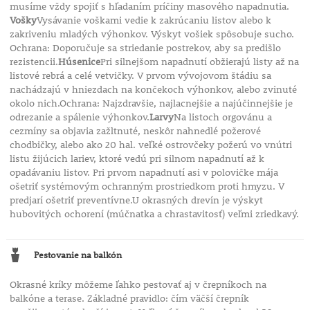
musíme vždy spojiť s hľadaním príčiny masového napadnutia.
Vošky
Vysávanie voškami vedie k zakrúcaniu listov alebo k
zakriveniu mladých výhonkov. Výskyt vošiek spôsobuje sucho.
Ochrana: Doporučuje sa striedanie postrekov, aby sa predišlo
rezistencii.
Húsenice
Pri silnejšom napadnutí obžierajú listy až na
listové rebrá a celé vetvičky. V prvom vývojovom štádiu sa
nachádzajú v hniezdach na končekoch výhonkov, alebo zvinuté
okolo nich.Ochrana: Najzdravšie, najlacnejšie a najúčinnejšie je
odrezanie a spálenie výhonkov.
Larvy
Na listoch orgovánu a
cezmíny sa objavia zažltnuté, neskôr nahnedlé požerové
chodbičky, alebo ako 20 hal. veľké ostrovčeky požerú vo vnútri
listu žijúcich lariev, ktoré vedú pri silnom napadnutí až k
opadávaniu listov. Pri prvom napadnutí asi v polovičke mája
ošetriť systémovým ochranným prostriedkom proti hmyzu. V
predjarí ošetriť preventívne.U okrasných drevín je výskyt
hubovitých ochorení (múčnatka a chrastavitosť) veľmi zriedkavý.
Pestovanie na balkón
Okrasné kríky môžeme ľahko pestovať aj v črepníkoch na
balkóne a terase. Základné pravidlo: čím väčší črepník