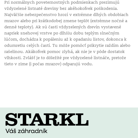
Pri normálnych poveternostných podmienkach prezimujú
vždyzelené listnaté dreviny bez akéhokoľvek poškodenia.
Najväčšie nebezpečenstvo hrozí v extrémne dlhých obdobiach
mrazov alebo pri krátkodobej zmene teplôt (extrémne nočné a
denné teploty). Ak sú časti vždyzelených drevín vystavené
napriek snehovej vrstve po dlhšiu dobu teplým slnečným
lúčom, dochádza k popáleniu až k opadaniu listov, dokonca k
odumretiu celých častí. Tu môže pomôcť prikrytie raždím alebo
rašelinou. Akákoľvek pomoc zlyhá, ak nie je v pôde dostatok
vlhkosti. Zvlášť je to dôležité pre vždyzelené listnáče, pretože
tieto v zime (i počas mrazov) odparujú vodu.