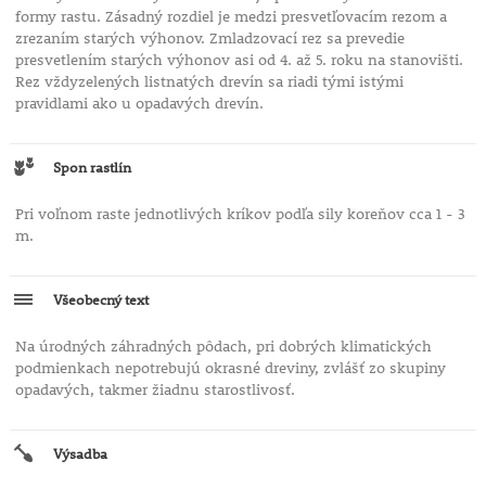
formy rastu. Zásadný rozdiel je medzi presvetľovacím rezom a
zrezaním starých výhonov. Zmladzovací rez sa prevedie
presvetlením starých výhonov asi od 4. až 5. roku na stanovišti.
Rez vždyzelených listnatých drevín sa riadi tými istými
pravidlami ako u opadavých drevín.
Spon rastlín
Pri voľnom raste jednotlivých kríkov podľa sily koreňov cca 1 - 3
m.
Všeobecný text
Na úrodných záhradných pôdach, pri dobrých klimatických
podmienkach nepotrebujú okrasné dreviny, zvlášť zo skupiny
opadavých, takmer žiadnu starostlivosť.
Výsadba