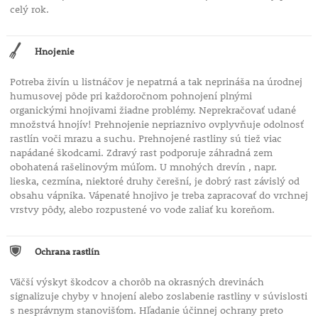
celý rok.
Hnojenie
Potreba živín u listnáčov je nepatrná a tak neprináša na úrodnej
humusovej pôde pri každoročnom pohnojení plnými
organickými hnojivami žiadne problémy. Neprekračovať udané
množstvá hnojív! Prehnojenie nepriaznivo ovplyvňuje odolnosť
rastlín voči mrazu a suchu. Prehnojené rastliny sú tiež viac
napádané škodcami. Zdravý rast podporuje záhradná zem
obohatená rašelinovým múľom. U mnohých drevín , napr.
lieska, cezmína, niektoré druhy čerešní, je dobrý rast závislý od
obsahu vápnika. Vápenaté hnojivo je treba zapracovať do vrchnej
vrstvy pôdy, alebo rozpustené vo vode zaliať ku koreňom.
Ochrana rastlín
Väčší výskyt škodcov a chorôb na okrasných drevinách
signalizuje chyby v hnojení alebo zoslabenie rastliny v súvislosti
s nesprávnym stanovišťom. Hľadanie účinnej ochrany preto