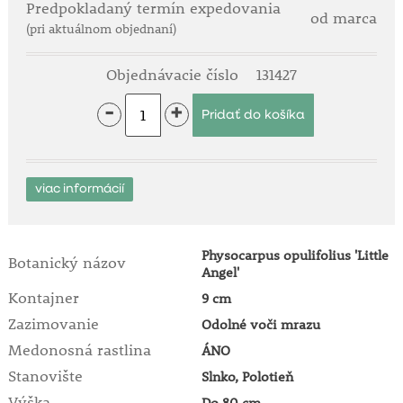
Predpokladaný termín expedovania
od marca
(pri aktuálnom objednaní)
Objednávacie číslo
131427
-
+
viac informácií
Physocarpus opulifolius 'Little
Botanický názov
Angel'
Kontajner
9 cm
Zazimovanie
Odolné voči mrazu
Medonosná rastlina
ÁNO
Stanovište
Slnko, Polotieň
Výška
Do 80 cm