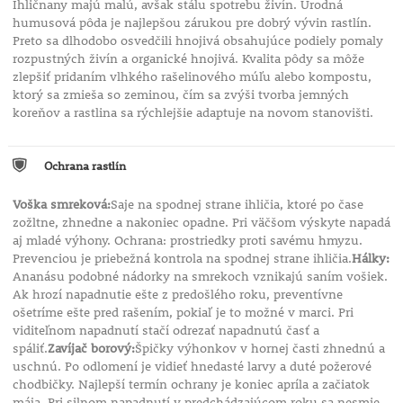
Ihličnany majú malú, avšak stálu spotrebu živín. Úrodná
humusová pôda je najlepšou zárukou pre dobrý vývin rastlín.
Preto sa dlhodobo osvedčili hnojivá obsahujúce podiely pomaly
rozpustných živín a organické hnojivá. Kvalita pôdy sa môže
zlepšiť pridaním vlhkého rašelinového múľu alebo kompostu,
ktorý sa zmieša so zeminou, čím sa zvýši tvorba jemných
koreňov a rastlina sa rýchlejšie adaptuje na novom stanovišti.
Ochrana rastlín
Voška smreková:
Saje na spodnej strane ihličia, ktoré po čase
zožltne, zhnedne a nakoniec opadne. Pri väčšom výskyte napadá
aj mladé výhony. Ochrana: prostriedky proti savému hmyzu.
Prevenciou je priebežná kontrola na spodnej strane ihličia.
Hálky:
Ananásu podobné nádorky na smrekoch vznikajú saním vošiek.
Ak hrozí napadnutie ešte z predošlého roku, preventívne
ošetríme ešte pred rašením, pokiaľ je to možné v marci. Pri
viditeľnom napadnutí stačí odrezať napadnutú časť a
spáliť.
Zavíjač borový:
Špičky výhonkov v hornej časti zhnednú a
uschnú. Po odlomení je vidieť hnedasté larvy a duté požerové
chodbičky. Najlepší termín ochrany je koniec apríla a začiatok
mája. Pri silnom napadnutí v predchádzajúcom roku sa nesmie