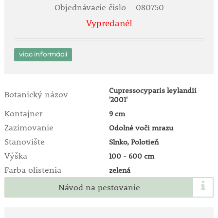
Objednávacie číslo
080750
Vypredané!
viac informácií
Cupressocyparis leylandii
Botanický názov
'2001'
Kontajner
9 cm
Zazimovanie
Odolné voči mrazu
Stanovište
Slnko, Polotieň
Výška
100 - 600 cm
Farba olistenia
zelená
Návod na pestovanie