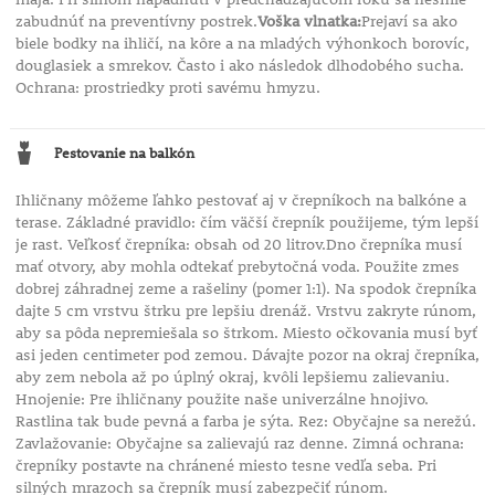
zabudnúť na preventívny postrek.
Voška vlnatka:
Prejaví sa ako
biele bodky na ihličí, na kôre a na mladých výhonkoch borovíc,
douglasiek a smrekov. Často i ako následok dlhodobého sucha.
Ochrana: prostriedky proti savému hmyzu.
Pestovanie na balkón
Ihličnany môžeme ľahko pestovať aj v črepníkoch na balkóne a
terase. Základné pravidlo: čím väčší črepník použijeme, tým lepší
je rast. Veľkosť črepníka: obsah od 20 litrov.Dno črepníka musí
mať otvory, aby mohla odtekať prebytočná voda. Použite zmes
dobrej záhradnej zeme a rašeliny (pomer 1:1). Na spodok črepníka
dajte 5 cm vrstvu štrku pre lepšiu drenáž. Vrstvu zakryte rúnom,
aby sa pôda nepremiešala so štrkom. Miesto očkovania musí byť
asi jeden centimeter pod zemou. Dávajte pozor na okraj črepníka,
aby zem nebola až po úplný okraj, kvôli lepšiemu zalievaniu.
Hnojenie: Pre ihličnany použite naše univerzálne hnojivo.
Rastlina tak bude pevná a farba je sýta. Rez: Obyčajne sa nerežú.
Zavlažovanie: Obyčajne sa zalievajú raz denne. Zimná ochrana:
črepníky postavte na chránené miesto tesne vedľa seba. Pri
silných mrazoch sa črepník musí zabezpečiť rúnom.