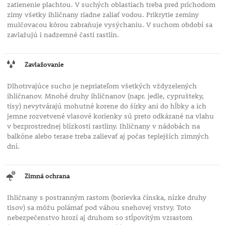
zatienenie plachtou. V suchých oblastiach treba pred príchodom
zimy všetky ihličnany riadne zaliať vodou. Prikrytie zeminy
mulčovacou kôrou zabraňuje vysýchaniu. V suchom období sa
zavlažujú i nadzemné časti rastlín.
Zavlažovanie
Dlhotrvajúce sucho je nepriateľom všetkých vždyzelených
ihličnanov. Mnohé druhy ihličnanov (napr. jedle, cyprušteky,
tisy) nevytvárajú mohutné korene do šírky ani do hĺbky a ich
jemne rozvetvené vlasové korienky sú preto odkázané na vlahu
v bezprostrednej blízkosti rastliny. Ihličnany v nádobách na
balkóne alebo terase treba zalievať aj počas teplejších zimných
dní.
Zimná ochrana
Ihličnany s postranným rastom (borievka čínska, nízke druhy
tisov) sa môžu polámať pod váhou snehovej vrstvy. Toto
nebezpečenstvo hrozí aj druhom so stĺpovitým vzrastom