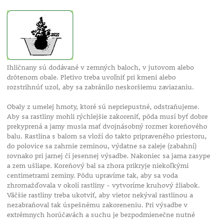
Ihličnany sú dodávané v zemných baloch, v jutovom alebo
drôtenom obale. Pletivo treba uvoľniť pri kmeni alebo
rozstrihnúť uzol, aby sa zabránilo neskoršiemu zaviazaniu.
Obaly z umelej hmoty, ktoré sú nepriepustné, odstraňujeme.
Aby sa rastliny mohli rýchlejšie zakoreniť, pôda musí byť dobre
prekyprená a jamy musia mať dvojnásobný rozmer koreňového
balu. Rastlina s balom sa vloží do takto pripraveného priestoru,
do polovice sa zahrnie zeminou, výdatne sa zaleje (zabahní)
rovnako pri jarnej či jesennej výsadbe. Nakoniec sa jama zasype
a zem ušliape. Koreňový bal sa zhora prikryje niekoľkými
centimetrami zeminy. Pôdu upravíme tak, aby sa voda
zhromažďovala v okolí rastliny - vytvoríme kruhový žliabok.
Väčšie rastliny treba ukotviť, aby vietor nekýval rastlinou a
nezabraňoval tak úspešnému zakoreneniu. Pri výsadbe v
extrémnych horúčavách a suchu je bezpodmienečne nutné