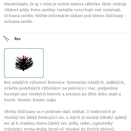
Nezabúdajte, že aj v zime je nutná mierna zálievka. Mráz znižuje
vlhkosť pôdy. Preto rastliny častejšie vysychajú než vymŕzajú.
Ochrana rastlín: bližšie informácie získate pod témou ihličnany -
ochrana rastlín
Rez
Rez mladých výhonov Borovica: Vyrezaním mladých, mäkkých,
sviečke podobných výhonkov na polovicu i viac, podporíme
hustejší rast všetkých borovíc a zostanú po dlhú dobu malé a
husté. Termín: koniec mája.
Všetky ihličnany sa v podstate dajú strihať. U niektorých je
vhodný len ľahký formujúci rez, u iných je možný hlboký spätný
rez až k starému drevu.Ľahký rez: jedľa, céder, cyprušteky
(výnimku tvoria druhy, ktoré sú vhodné do živých plotov),