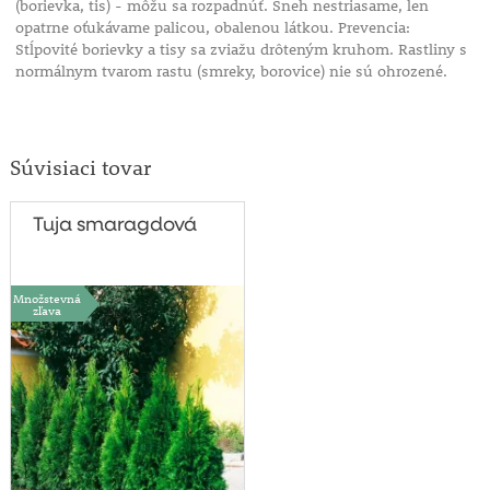
(borievka, tis) - môžu sa rozpadnúť. Sneh nestriasame, len
opatrne oťukávame palicou, obalenou látkou. Prevencia:
Stĺpovité borievky a tisy sa zviažu drôteným kruhom. Rastliny s
normálnym tvarom rastu (smreky, borovice) nie sú ohrozené.
Súvisiaci tovar
Tuja smaragdová
Množstevná
zľava