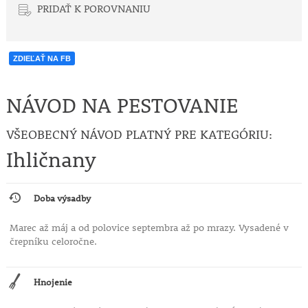
PRIDAŤ K POROVNANIU
ZDIEĽAŤ NA FB
NÁVOD NA PESTOVANIE
VŠEOBECNÝ NÁVOD PLATNÝ PRE KATEGÓRIU:
Ihličnany
Doba výsadby
Marec až máj a od polovice septembra až po mrazy. Vysadené v
črepníku celoročne.
Hnojenie