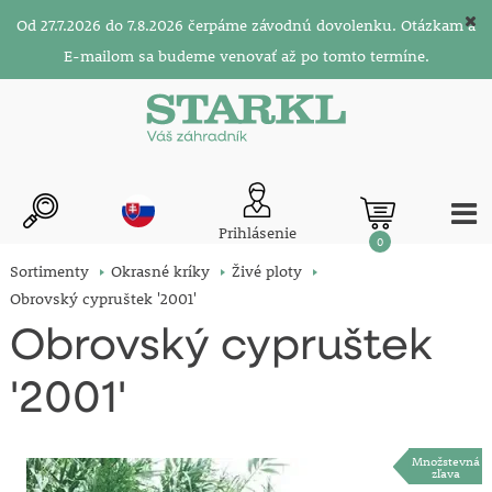
Od 27.7.2026 do 7.8.2026 čerpáme závodnú dovolenku. Otázkam a
E-mailom sa budeme venovať až po tomto termíne.
Prihlásenie
0
Sortimenty
Okrasné kríky
Živé ploty
Obrovský cypruštek '2001'
Obrovský cypruštek
'2001'
Množstevná
zľava