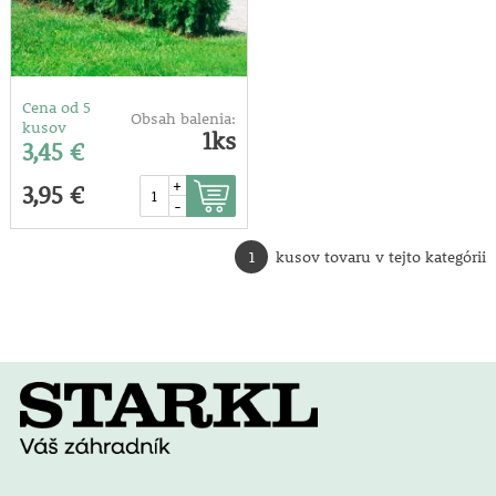
Cena od 5
Obsah balenia:
kusov
1ks
3,45 €
+
3,95 €
-
1
kusov tovaru v tejto kategórii