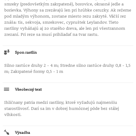
smreky (predovšetkým zakrpatené), borovice, okrasné jedle a
borievka. Výhony sa zrezávajú len pri hrúbke ceruzky. Ak režeme
pod mladým výhonom, zostane miesto rezu zakryté. Väčší rez
znáša: tis, sekvoja, smrekovec, cypruštek Leylandov. Tieto
rastliny vyháňajú aj zo starého dreva, ale len pri všestrannom
zrezaní. Pri reze sa musí prihliadať na tvar rastu.
Spon rastlín
Silno rastúce druhy 2 - 4 m; Stredne silno rastúce druhy 0,8 - 1,5
m; Zakrpatené formy 0,5 - 1 m
Všeobecný text
Ihličnany patria medzi rastliny, ktoré vyžadujú najmenšiu
starostlivosť. Darí sa im v dobrej humóznej pôde bez stálej
vlhkosti.
Výsadba