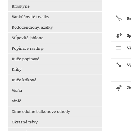
Broskyne
Vankúšovité trvalky
R
Rododendrony, azalky
Sp
Stĺpovité jablone
Vš
Popínavé rastliny
Ruže popínavé
V
Kríky
Ruže kríkové
Z
Višňa
Vinič
Zime odolné balkónové odrody
Okrasné trávy