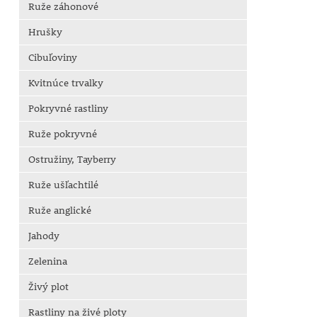
Ruže záhonové
Hrušky
Cibuľoviny
Kvitnúce trvalky
Pokryvné rastliny
Ruže pokryvné
Ostružiny, Tayberry
Ruže ušľachtilé
Ruže anglické
Jahody
Zelenina
Živý plot
Rastliny na živé ploty