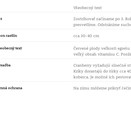
Všeobecný text
ez
Zostrihovať začíname po 3. Ro
presvetlíme. Odstránime such
on rastlín
cca 30-40 cm
eobecný text
Červené plody veľkosti egrešu
veľký obsah vitamínu C. Posil
ýsadba
Cranberry vyžadujú slnečné s
Kríky dorastajú do šírky cca 
koberca. Je možné ich pestovať
imná ochrana
Na zimu môžeme prikryť čeči