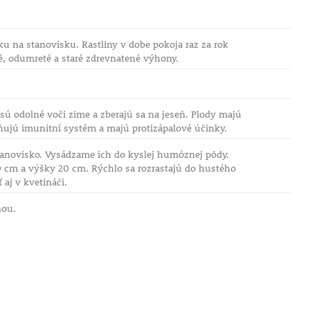
ku na stanovisku. Rastliny v dobe pokoja raz za rok
é, odumreté a staré zdrevnatené výhony.
 sú odolné voči zime a zberajú sa na jeseň. Plody majú
ňujú imunitní systém a majú protizápalové účinky.
tanovisko. Vysádzame ich do kyslej humóznej pôdy.
40 cm a výšky 20 cm. Rýchlo sa rozrastajú do hustého
 aj v kvetináči.
nou.