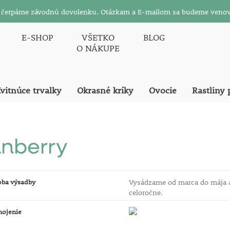
26 čerpáme závodnú dovolenku. Otázkam a E-mailom sa budeme venov
E-SHOP
VŠETKO
BLOG
O NÁKUPE
vitnúce trvalky
Okrasné kríky
Ovocie
Rastliny 
nberry
oba výsadby
Vysádzame od marca do mája 
celoročne.
nojenie