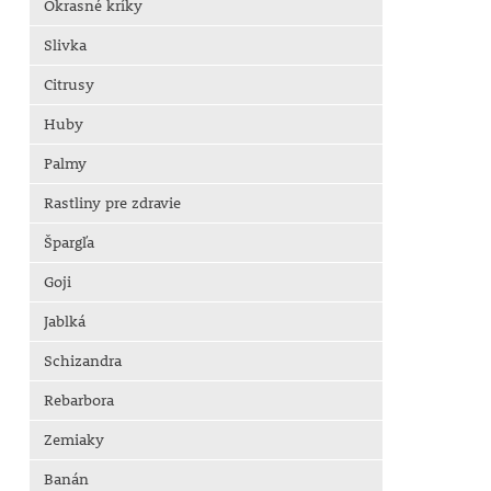
Okrasné kríky
Slivka
Citrusy
Huby
Palmy
Rastliny pre zdravie
Špargľa
Goji
Jablká
Schizandra
Rebarbora
Zemiaky
Banán