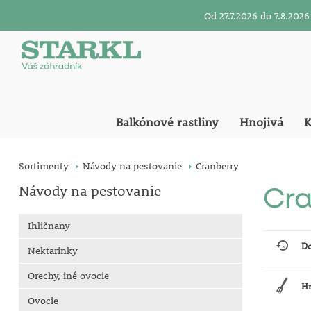
Od 27.7.2026 do 7.8.20
Balkónové rastliny
Hnojivá
K
Sortimenty
Návody na pestovanie
Cranberry
Návody na pestovanie
Cra
Ihličnany
D
Nektarinky
Orechy, iné ovocie
H
Ovocie