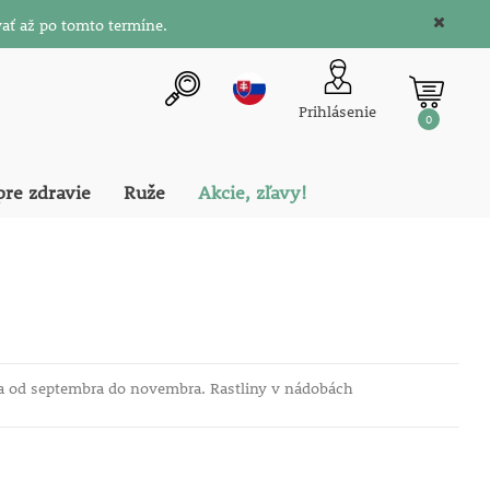
ať až po tomto termíne.
Prihlásenie
0
pre zdravie
Ruže
Akcie, zľavy!
a od septembra do novembra. Rastliny v nádobách