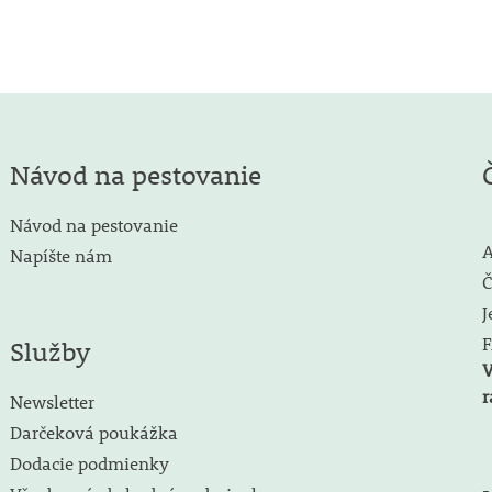
Návod na pestovanie
Návod na pestovanie
A
Napíšte nám
Č
J
F
Služby
V
r
Newsletter
Darčeková poukážka
Dodacie podmienky