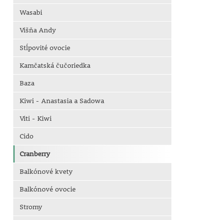
Wasabi
Višňa Andy
Stĺpovité ovocie
Kamčatská čučoriedka
Baza
Kiwi - Anastasia a Sadowa
Viti - Kiwi
Cido
Cranberry
Balkónové kvety
Balkónové ovocie
Stromy