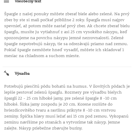
Všeobecný text
Špargle z našej ponuky môžete zberať biele alebo zelené. Na prvý
zber by ste si mali počkať približne 2 roky. Špargľa musí najprv
spevnieť, až potom môže nastať prvý zber. Ak chcete zberať bielu
špargľu, musíte ju vytiahnuť z asi 25 cm vysokého násypu, keď
spozorujeme na povrchu násypu jemné nezrovnalosti. Zelené
špargle nepotrebujú násyp, tie sa odrezávajú priamo nad zemou.
Pokiaľ špargle nemôžete hneď vysadiť, môžete ich skladovať 1
mesiac na chladnom a suchom mieste.
Výsadba
Potrebujú piesčitú pôdu bohatú na humus. V ílovitých pôdach je
lepšie pestovať zelenú špargľu. Rozmery pre výsadbu bielych
šparglí 22 - 25 cm hlboké jamy, pre zelené špargle 8 -10 cm
hlboké. Šírka jamy zospodu je 20 cm. Korene rozšírte do
hviezdicovitého tvaru a rastlinu prikryte 8 -10 cm vrstvou
zeminy. Špička hlavy musí ležať asi 15 cm pod zemou. Vykopanú
zeminu navŕšime po stranách a vytvoríme tak násyp. Jemne
zalejte. Násyp priebežne zbavujte buriny.