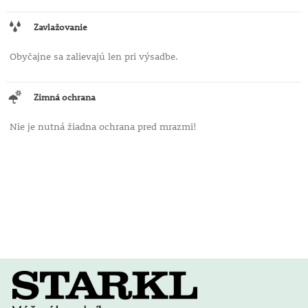
Zavlažovanie
Obyčajne sa zalievajú len pri výsadbe.
Zimná ochrana
Nie je nutná žiadna ochrana pred mrazmi!