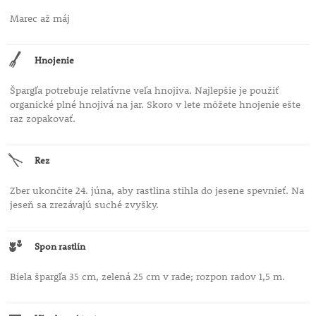
Marec až máj
Hnojenie
Špargľa potrebuje relatívne veľa hnojiva. Najlepšie je použiť
organické plné hnojivá na jar. Skoro v lete môžete hnojenie ešte
raz zopakovať.
Rez
Zber ukončite 24. júna, aby rastlina stihla do jesene spevnieť. Na
jeseň sa zrezávajú suché zvyšky.
Spon rastlín
Biela špargľa 35 cm, zelená 25 cm v rade; rozpon radov 1,5 m.