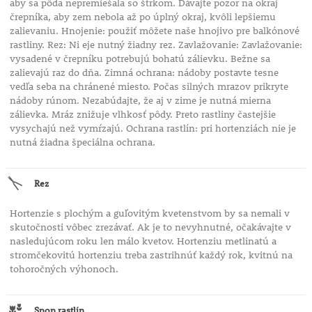
aby sa pôda nepremiešala so štrkom. Dávajte pozor na okraj
črepníka, aby zem nebola až po úplný okraj, kvôli lepšiemu
zalievaniu. Hnojenie: použiť môžete naše hnojivo pre balkónové
rastliny. Rez: Ni eje nutný žiadny rez. Zavlažovanie: Zavlažovanie:
vysadené v črepníku potrebujú bohatú zálievku. Bežne sa
zalievajú raz do dňa. Zimná ochrana: nádoby postavte tesne
vedľa seba na chránené miesto. Počas silných mrazov prikryte
nádoby rúnom. Nezabúdajte, že aj v zime je nutná mierna
zálievka. Mráz znižuje vlhkosť pôdy. Preto rastliny častejšie
vysychajú než vymŕzajú. Ochrana rastlín: pri hortenziách nie je
nutná žiadna špeciálna ochrana.
Rez
Hortenzie s plochým a guľovitým kvetenstvom by sa nemali v
skutočnosti vôbec zrezávať. Ak je to nevyhnutné, očakávajte v
nasledujúcom roku len málo kvetov. Hortenziu metlinatú a
stromčekovitú hortenziu treba zastrihnúť každý rok, kvitnú na
tohoročných výhonoch.
Spon rastlín