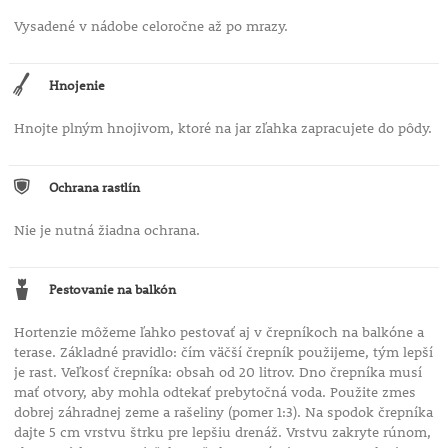
Vysadené v nádobe celoročne až po mrazy.
Hnojenie
Hnojte plným hnojivom, ktoré na jar zľahka zapracujete do pôdy.
Ochrana rastlín
Nie je nutná žiadna ochrana.
Pestovanie na balkón
Hortenzie môžeme ľahko pestovať aj v črepníkoch na balkóne a
terase. Základné pravidlo: čím väčší črepník použijeme, tým lepší
je rast. Veľkosť črepníka: obsah od 20 litrov. Dno črepníka musí
mať otvory, aby mohla odtekať prebytočná voda. Použite zmes
dobrej záhradnej zeme a rašeliny (pomer 1:3). Na spodok črepníka
dajte 5 cm vrstvu štrku pre lepšiu drenáž. Vrstvu zakryte rúnom,