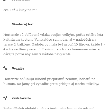
cca 1 až 3 kusy na m²
Všeobecný text
Hortenzie sú obľúbené vďaka svojim veľkým, počas celého leta
kvitnúcim kvetom. Vynikajúco sa im darí aj v nádobách na
terase či balkóne. Nádoba by mala byť aspoň 10 litrová, každé 3 -
4 roky rastlinu presadiť. Prezimujte ich na chránenom mieste,
dávajte pozor aby zem v nádobe nevyschla.
Výsadba
Hortenzie obľubujú hlbokú priepustnú zeminu, bohatú na
humus. Do jamy pri výsadbe preto pridajte aj trochu rašeliny.
Zavlažovanie
Počas dlhých období sucha a tepla treba hortenzie odspodu