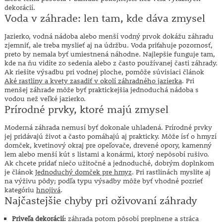
dekorácií.
Voda v záhrade: len tam, kde dáva zmysel
Jazierko, vodná nádoba alebo menší vodný prvok dokážu záhradu
zjemniť, ale treba myslieť aj na údržbu. Voda priťahuje pozornosť,
preto by nemala byť umiestnená náhodne. Najlepšie funguje tam,
kde na ňu vidíte zo sedenia alebo z často používanej časti záhrady.
Ak riešite výsadbu pri vodnej ploche, pomôže súvisiaci článok
Aké rastliny a kvety zasadiť v okolí záhradného jazierka
. Pri
menšej záhrade môže byť praktickejšia jednoduchá nádoba s
vodou než veľké jazierko.
Prírodné prvky, ktoré majú zmysel
Moderná záhrada nemusí byť dokonale uhladená. Prírodné prvky
jej pridávajú život a často pomáhajú aj prakticky. Môže ísť o hmyzí
domček, kvetinový okraj pre opeľovače, drevené opory, kamenný
lem alebo menší kút s listami a konármi, ktorý nepôsobí rušivo.
Ak chcete pridať niečo užitočné a jednoduché, dobrým doplnkom
je článok
Jednoduchý domček pre hmyz
. Pri rastlinách myslite aj
na výživu pôdy; podľa typu výsadby môže byť vhodné pozrieť
kategóriu
hnojivá
.
Najčastejšie chyby pri oživovaní záhrady
Priveľa dekorácií:
záhrada potom pôsobí preplnene a stráca