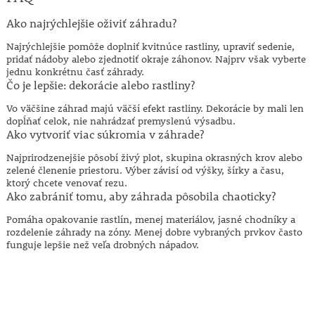
Ako najrýchlejšie oživiť záhradu?
Najrýchlejšie pomôže doplniť kvitnúce rastliny, upraviť sedenie,
pridať nádoby alebo zjednotiť okraje záhonov. Najprv však vyberte
jednu konkrétnu časť záhrady.
Čo je lepšie: dekorácie alebo rastliny?
Vo väčšine záhrad majú väčší efekt rastliny. Dekorácie by mali len
dopĺňať celok, nie nahrádzať premyslenú výsadbu.
Ako vytvoriť viac súkromia v záhrade?
Najprirodzenejšie pôsobí živý plot, skupina okrasných krov alebo
zelené členenie priestoru. Výber závisí od výšky, šírky a času,
ktorý chcete venovať rezu.
Ako zabrániť tomu, aby záhrada pôsobila chaoticky?
Pomáha opakovanie rastlín, menej materiálov, jasné chodníky a
rozdelenie záhrady na zóny. Menej dobre vybraných prvkov často
funguje lepšie než veľa drobných nápadov.