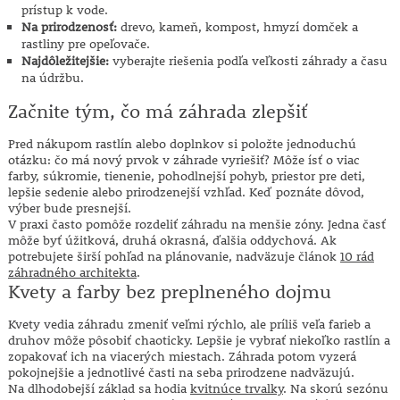
prístup k vode.
Na prirodzenosť:
drevo, kameň, kompost, hmyzí domček a
rastliny pre opeľovače.
Najdôležitejšie:
vyberajte riešenia podľa veľkosti záhrady a času
na údržbu.
Začnite tým, čo má záhrada zlepšiť
Pred nákupom rastlín alebo doplnkov si položte jednoduchú
otázku: čo má nový prvok v záhrade vyriešiť? Môže ísť o viac
farby, súkromie, tienenie, pohodlnejší pohyb, priestor pre deti,
lepšie sedenie alebo prirodzenejší vzhľad. Keď poznáte dôvod,
výber bude presnejší.
V praxi často pomôže rozdeliť záhradu na menšie zóny. Jedna časť
môže byť úžitková, druhá okrasná, ďalšia oddychová. Ak
potrebujete širší pohľad na plánovanie, nadväzuje článok
10 rád
záhradného architekta
.
Kvety a farby bez preplneného dojmu
Kvety vedia záhradu zmeniť veľmi rýchlo, ale príliš veľa farieb a
druhov môže pôsobiť chaoticky. Lepšie je vybrať niekoľko rastlín a
zopakovať ich na viacerých miestach. Záhrada potom vyzerá
pokojnejšie a jednotlivé časti na seba prirodzene nadväzujú.
Na dlhodobejší základ sa hodia
kvitnúce trvalky
. Na skorú sezónu