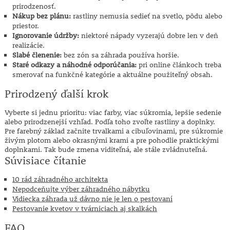
prirodzenosť.
Nákup bez plánu:
rastliny nemusia sedieť na svetlo, pôdu alebo
priestor.
Ignorovanie údržby:
niektoré nápady vyzerajú dobre len v deň
realizácie.
Slabé členenie:
bez zón sa záhrada používa horšie.
Staré odkazy a náhodné odporúčania:
pri online článkoch treba
smerovať na funkčné kategórie a aktuálne použiteľný obsah.
Prirodzený ďalší krok
Vyberte si jednu prioritu: viac farby, viac súkromia, lepšie sedenie
alebo prirodzenejší vzhľad. Podľa toho zvoľte rastliny a doplnky.
Pre farebný základ začnite trvalkami a cibuľovinami, pre súkromie
živým plotom alebo okrasnými krami a pre pohodlie praktickými
doplnkami. Tak bude zmena viditeľná, ale stále zvládnuteľná.
Súvisiace čítanie
10 rád záhradného architekta
Nepodceňujte výber záhradného nábytku
Vidiecka záhrada už dávno nie je len o pestovaní
Pestovanie kvetov v tvárniciach aj skalkách
FAQ