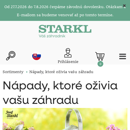
Od 27.7.2026 do 7.8.2026 čerpáme závodnú dovolenku. Otázkam a
E-mailom sa budeme venovať až po tomto termíne.
Prihlásenie
0
Sortimenty
Nápady, ktoré oživia vašu záhradu
Nápady, ktoré oživia
vašu záhradu