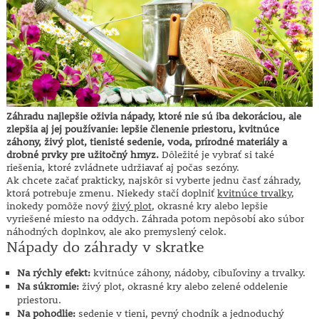
Záhradu najlepšie oživia nápady, ktoré nie sú iba dekoráciou, ale
zlepšia aj jej používanie: lepšie členenie priestoru, kvitnúce
záhony, živý plot, tienisté sedenie, voda, prírodné materiály a
drobné prvky pre užitočný hmyz.
Dôležité je vybrať si také
riešenia, ktoré zvládnete udržiavať aj počas sezóny.
Ak chcete začať prakticky, najskôr si vyberte jednu časť záhrady,
ktorá potrebuje zmenu. Niekedy stačí doplniť
kvitnúce trvalky
,
inokedy pomôže nový
živý plot
, okrasné kry alebo lepšie
vyriešené miesto na oddych. Záhrada potom nepôsobí ako súbor
náhodných doplnkov, ale ako premyslený celok.
Nápady do záhrady v skratke
Na rýchly efekt:
kvitnúce záhony, nádoby, cibuľoviny a trvalky.
Na súkromie:
živý plot, okrasné kry alebo zelené oddelenie
priestoru.
Na pohodlie:
sedenie v tieni, pevný chodník a jednoduchý