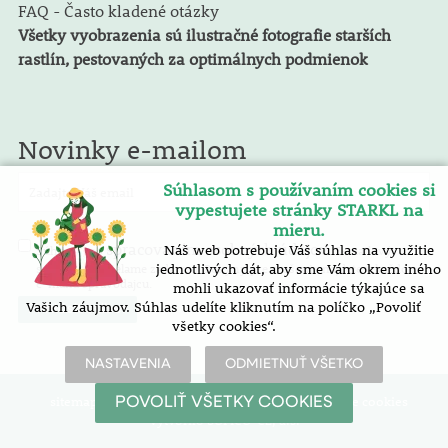
FAQ - Často kladené otázky
Všetky vyobrazenia sú ilustračné fotografie starších
rastlín, pestovaných za optimálnych podmienok
Novinky e-mailom
Súhlasom s používaním cookies si
vypestujete stránky STARKL na
mieru.
spracovaním osobných údajov
Náš web potrebuje Váš súhlas na využitie
Súhlasím so
. E-mailový
spravodaj zasielame zadarmo. Pokyny pre zrušenie nájdete v každom
jednotlivých dát, aby sme Vám okrem iného
e-mailu spravodajcu.
mohli ukazovať informácie týkajúce sa
Vašich záujmov. Súhlas udelíte kliknutím na políčko „Povoliť
všetky cookies“.
NASTAVENIA
ODMIETNUŤ VŠETKO
sitemap
| vyhlásenie o prístupnosti |
nastavenie cookies
POVOLIŤ VŠETKY COOKIES
Vytvořilo SOFICO-CZ, a.s.