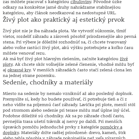
zas môžete pracovať s kategóriou
cibuľoviny
. Pôvodné úzke
odkazy na konkrétne jarné druhy nahrádzame stabilnejšou
kategóriou, aby článok neodkazoval na nedostupné URL.
Živý plot ako praktický aj estetický prvok
Živý plot nie je iba náhrada plota. Vie vytvoriť súkromie, tlmiť
vietor, rozdeliť záhradu a zároveň pôsobiť prirodzenejšie ako pevná
stena. Pri výbere je dôležité rozhodnúť sa, či chcete tvarovaný
alebo voľne rastúci živý plot, akú výšku potrebujete a koľko času
môžete venovať rezu.
Ak má byť živý plot hlavným riešením, začnite kategóriou
živé
ploty
. Ak chcete skôr voľnejšie zelené členenie, vhodné môžu byť
aj
okrasné kry
. V menších záhradách často stačí zelená clona len
na jednej strane pozemku.
Sedenie, chodníky a materiály
Miesto na sedenie by nemalo vzniknúť až ako posledný doplnok.
Premyslite si, kedy ho budete používať, či potrebuje tieň a či z
neho vidíte na príjemnú časť záhrady. Lavička pri plote, menší stôl
pod stromom alebo sedenie pri terase môžu mať úplne iný účel.
Podobne dôležité sú chodníky. Ak sa po záhrade chodí často,
pevnejšia trasa ušetrí trávnik aj nervy po daždi. Pri menších
úpravách pomôžu jednoduché prvky z kategórie
pomôcky a
doplnky
. Materiály držte radšej prirodzené: drevo, kameň, štrk
alebo tehla pôsobia v záhrade pokojnejšie než veľa výrazných